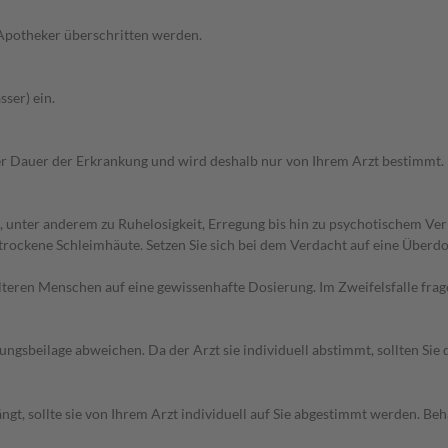
 Apotheker überschritten werden.
ser) ein.
r Dauer der Erkrankung und wird deshalb nur von Ihrem Arzt bestimmt.
 unter anderem zu Ruhelosigkeit, Erregung bis hin zu psychotischem Ve
 trockene Schleimhäute. Setzen Sie sich bei dem Verdacht auf eine Über
d älteren Menschen auf eine gewissenhafte Dosierung. Im Zweifelsfalle f
gsbeilage abweichen. Da der Arzt sie individuell abstimmt, sollten Si
gt, sollte sie von Ihrem Arzt individuell auf Sie abgestimmt werden. B