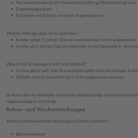
Nervenerkrankung mit Muskelerschlaffung (Myasthenia gravis)
Engwinkelglaukom
Patienten mit flacher, vorderer Augenkammer
Welche Altersgruppe ist zu beachten?
Kinder unter 5 Jahren: Das Arzneimittel darf nicht angewendet
Kinder ab 5 Jahren: Das Arzneimittel ist mit besonderer Vorsic
Was ist mit Schwangerschaft und Stillzeit?
Schwangerschaft: Das Arzneimittel sollte nach derzeitigen Erk
Stillzeit: Das Arzneimittel darf nicht angewendet werden.
Ist Ihnen das Arzneimittel trotz einer Gegenanzeige verordnet worden
Gegenanzeige in sich birgt.
Neben- und Wechselwirkungen
Welche unerwünschten Wirkungen können auftreten?
Benommenheit