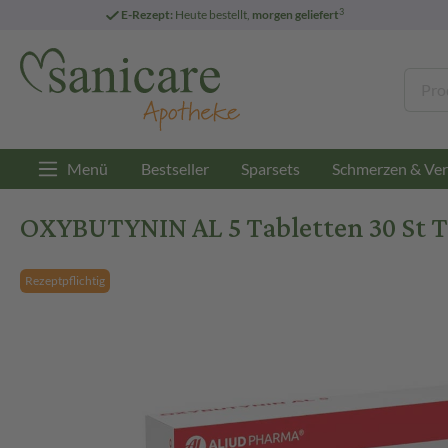
3
E-Rezept:
Heute bestellt,
morgen geliefert
Menü
Bestseller
Sparsets
Schmerzen & Ver
OXYBUTYNIN AL 5 Tabletten 30 St T
Rezeptpflichtig