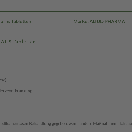
orm: Tabletten
Marke: ALIUD PHARMA
AL 5 Tabletten
ase)
 Nervenerkrankung
ht medikamentösen Behandlung gegeben, wenn andere Maßnahmen nicht au