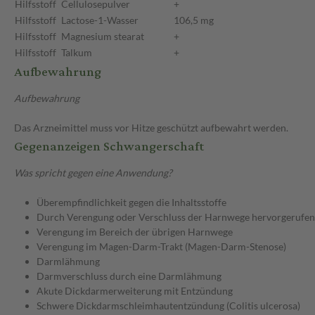
Hilfsstoff
Cellulosepulver
+
Hilfsstoff
Lactose-1-Wasser
106,5 mg
Hilfsstoff
Magnesium stearat
+
Hilfsstoff
Talkum
+
Aufbewahrung
Aufbewahrung
Das Arzneimittel muss vor Hitze geschützt aufbewahrt werden.
Gegenanzeigen Schwangerschaft
Was spricht gegen eine Anwendung?
Überempfindlichkeit gegen die Inhaltsstoffe
Durch Verengung oder Verschluss der Harnwege hervorgerufene
Verengung im Bereich der übrigen Harnwege
Verengung im Magen-Darm-Trakt (Magen-Darm-Stenose)
Darmlähmung
Darmverschluss durch eine Darmlähmung
Akute Dickdarmerweiterung mit Entzündung
Schwere Dickdarmschleimhautentzündung (Colitis ulcerosa)