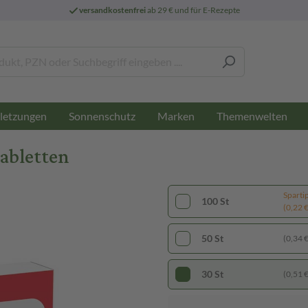
versandkostenfrei
ab 29 € und für E-Rezepte
letzungen
Sonnenschutz
Marken
Themenwelten
abletten
Sparti
100 St
(0,22 € 
50 St
(0,34 € 
30 St
(0,51 € 