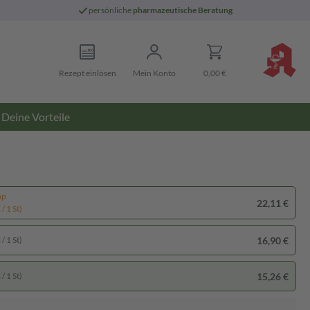
persönliche
pharmazeutische Beratung
Rezept einlösen
Mein Konto
0,00 €
Deine Vorteile
pp
22,11 €
/ 1 St)
16,90 €
/ 1 St)
15,26 €
/ 1 St)