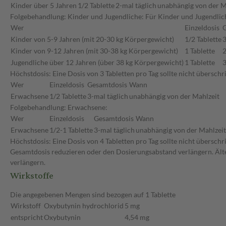
Kinder über 5 Jahren
1/2 Tablette
2-mal täglich
unabhängig von der M
Folgebehandlung: Kinder und Jugendliche: Für Kinder und Jugendlic
Wer
Einzeldosis
Kinder von 5-9 Jahren (mit 20-30 kg Körpergewicht)
1/2 Tablette
3
Kinder von 9-12 Jahren (mit 30-38 kg Körpergewicht)
1 Tablette
2
Jugendliche über 12 Jahren (über 38 kg Körpergewicht)
1 Tablette
3
Höchstdosis: Eine Dosis von 3 Tabletten pro Tag sollte nicht übersc
Wer
Einzeldosis
Gesamtdosis
Wann
Erwachsene
1/2 Tablette
3-mal täglich
unabhängig von der Mahlzeit
Folgebehandlung: Erwachsene:
Wer
Einzeldosis
Gesamtdosis
Wann
Erwachsene
1/2-1 Tablette
3-mal täglich
unabhängig von der Mahlzeit
Höchstdosis: Eine Dosis von 4 Tabletten pro Tag sollte nicht übersch
Gesamtdosis reduzieren oder den Dosierungsabstand verlängern. Älte
verlängern.
Wirkstoffe
Die angegebenen Mengen sind bezogen auf 1 Tablette
Wirkstoff
Oxybutynin hydrochlorid
5 mg
entspricht
Oxybutynin
4,54 mg