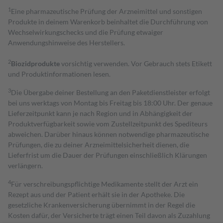
1
Eine pharmazeutische Prüfung der Arzneimittel und sonstigen
Produkte in deinem Warenkorb beinhaltet die Durchführung von
Wechselwirkungschecks und die Prüfung etwaiger
Anwendungshinweise des Herstellers.
2
Biozidprodukte
vorsichtig verwenden. Vor Gebrauch stets Etikett
und Produktinformationen lesen.
3
Die Übergabe deiner Bestellung an den Paketdienstleister erfolgt
bei uns werktags von Montag bis Freitag bis 18:00 Uhr. Der genaue
Lieferzeitpunkt kann je nach Region und in Abhängigkeit der
Produktverfügbarkeit sowie vom Zustellzeitpunkt des Spediteurs
abweichen. Darüber hinaus können notwendige pharmazeutische
Prüfungen, die zu deiner Arzneimittelsicherheit dienen, die
Lieferfrist um die Dauer der Prüfungen einschließlich Klärungen
verlängern.
4
Für verschreibungspflichtige Medikamente stellt der Arzt ein
Rezept aus und der Patient erhält sie in der Apotheke. Die
gesetzliche Krankenversicherung übernimmt in der Regel die
Kosten dafür, der Versicherte trägt einen Teil davon als Zuzahlung