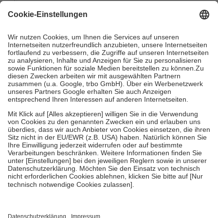
mit.
Grundsätzlich leisten Mitglieder Zuzahlungen in Höhe von zehn
Prozent des Abgabepreises,
mindestens
jedoch
fünf Euro
und
höchstens zehn Euro.
Es sind jedoch nie mehr als die tatsächlichen
Kosten der Leistung zu entrichten.
Diese Regeln gelten grundsätzlich auch für Online-Apotheken.
Bei Heilmitteln und häuslicher Krankenpflege beträgt die
Zuzahlung zehn Prozent der Kosten sowie zehn Euro je
Verordnung.
Um das Engagement der Versicherten für ihre eigene Gesundheit zu
stärken und die besondere Stellung der Familie zu unterstützen,
fallen
keine Zuzahlungen
an bei:
• Kindern und Jugendlichen bis zum vollendeten 18. Lebensjahr
mit Ausnahme der Fahrkosten
• Untersuchungen zur Vorsorge und Früherkennung, die von der
GKV getragen werden
• empfohlenen Schutzimpfungen
• Harn- und Blutteststreifen
Wir nutzen Trusted Shops als unabhängigen Dienstleister für die
Einholung von Bewertungen. Trusted Shops hat Maßnahmen
getroffen, um sicherzustellen, dass es sich um echte Bewertungen