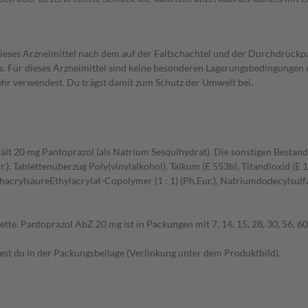
t dieses Arzneimittel nach dem auf der Faltschachtel und der Durchdrü
s. Für dieses Arzneimittel sind keine besonderen Lagerungsbedingungen e
mehr verwendest. Du trägst damit zum Schutz der Umwelt bei.
ält 20 mg Pantoprazol (als Natrium Sesquihydrat). Die sonstigen Bestandt
. Tablettenüberzug Poly(vinylalkohol), Talkum (E 553b), Titandioxid (E 
crylsäureEthylacrylat-Copolymer (1 : 1) (Ph.Eur.), Natriumdodecylsulfat (
ette. Pantoprazol AbZ 20 mg ist in Packungen mit 7, 14, 15, 28, 30, 56, 60
t du in der Packungsbeilage (Verlinkung unter dem Produktbild).