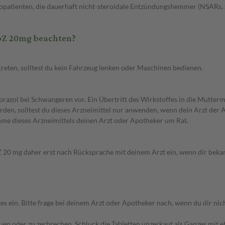
atienten, die dauerhaft nicht-steroidale Entzündungshemmer (NSARs, z.
bZ 20mg beachten?
eten, solltest du kein Fahrzeug lenken oder Maschinen bedienen.
azol bei Schwangeren vor. Ein Übertritt des Wirkstoffes in die Mutterm
en, solltest du dieses Arzneimittel nur anwenden, wenn dein Arzt der Ansi
hme dieses Arzneimittels deinen Arzt oder Apotheker um Rat.
 20 mg daher erst nach Rücksprache mit deinem Arzt ein, wenn dir bekan
n. Bitte frage bei deinem Arzt oder Apotheker nach, wenn du dir nicht
auen oder zu zerbrechen. Schluck die Tabletten unzerkaut als Ganzes mit 