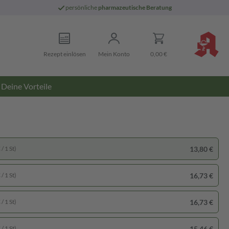
persönliche
pharmazeutische Beratung
Rezept einlösen
Mein Konto
0,00 €
Deine Vorteile
13,80 €
/ 1 St)
16,73 €
/ 1 St)
16,73 €
/ 1 St)
15,46 €
/ 1 St)