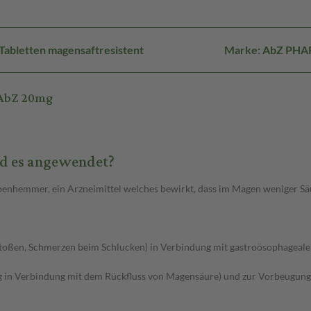
Tabletten magensaftresistent
Marke: AbZ PH
 AbZ 20mg
rd es angewendet?
enhemmer, ein Arzneimittel welches bewirkt, dass im Magen weniger Säu
oßen, Schmerzen beim Schlucken) in Verbindung mit gastroösophagealer
g in Verbindung mit dem Rückfluss von Magensäure) und zur Vorbeugung 