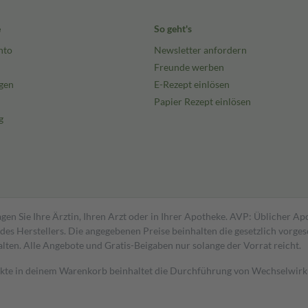
e
So geht's
nto
Newsletter anfordern
Freunde werben
gen
E-Rezept einlösen
Papier Rezept einlösen
g
gen Sie Ihre Ärztin, Ihren Arzt oder in Ihrer Apotheke. AVP: Üblicher A
s Herstellers. Die angegebenen Preise beinhalten die gesetzlich vorgesc
alten. Alle Angebote und Gratis-Beigaben nur solange der Vorrat reicht.
dukte in deinem Warenkorb beinhaltet die Durchführung von Wechselwir