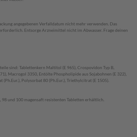
ckpackung angegebenen Verfalldatum nicht mehr verwenden. Das
rforderlich. Entsorge Arzneimittel nicht im Abwasser. Frage deinen
eile sind: Tablettenkern Maltitol (E 965), Crospovidon Typ B,
171), Macrogol 3350, Entölte Phospholipide aus Sojabohnen (E 322),
Ph.Eur.), Polysorbat 80 (Ph.Eur.), Triethylcitrat (E 1505).
, 98 und 100 magensaft resistenten Tabletten erhältlich.