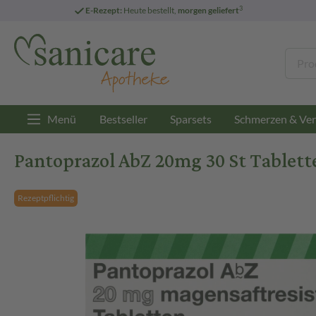
3
E-Rezept:
Heute bestellt,
morgen geliefert
Menü
Bestseller
Sparsets
Schmerzen & Ver
Pantoprazol AbZ 20mg 30 St Tablett
Rezeptpflichtig