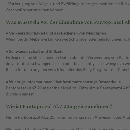
- Vorbeugung von Magen- und Zwölffingerdarmgeschwüren bei Risikop
Geschwüre verursachen können.
Was musst du vor der Einnahme von Pantoprazol A
● Verkehrstüchtigkeit und das Bedienen von Maschinen
Wenn bei dir Nebenwirkungen wie Schwindel oder Sehstörungen auftr
● Schwangerschaft und Stillzeit
Es liegen keine hinreichenden Daten über die Verwendung von Pantopr
du vermutest, schwanger zu sein oder beabsichtigst, schwanger zu werd
Risiko für dein ungeborenes Kind oder das Baby. Frage vor der Einna
● Wichtige Informationen über bestimmte sonstige Bestandteile
Pantoprazol AbZ 20 mg enthält Maltitol. Bitte nimm Pantoprazol AbZ
Zuckern leidest.
Wie ist Pantoprazol AbZ 20mg einzunehmen?
Nimm Pantoprazol AbZ 20mg immer genau nach Anweisung des Arztes ei
Nimm die Tabletten 1 Stunde vor einer Mahlzeit ein, ohne sie zu zerk