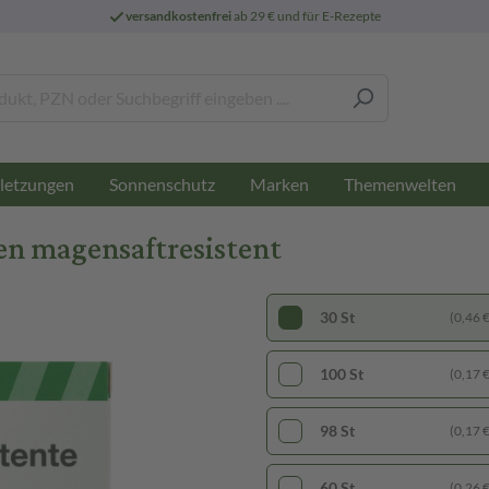
versandkostenfrei
ab 29 € und für E-Rezepte
letzungen
Sonnenschutz
Marken
Themenwelten
en magensaftresistent
30 St
(0,46 € 
100 St
(0,17 € 
98 St
(0,17 € 
60 St
(0,26 € 