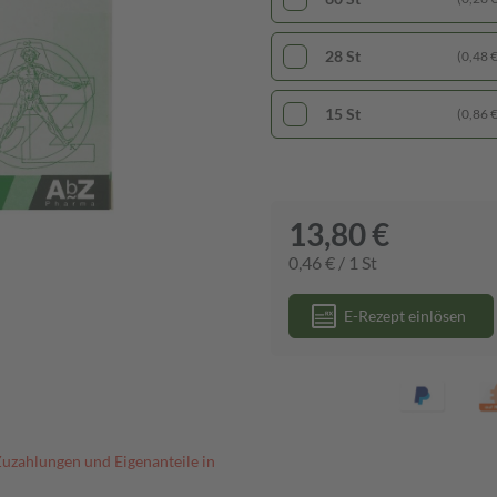
28 St
(0,48 € 
15 St
(0,86 € 
13,80 €
0,46 € / 1 St
E-Rezept einlösen
Zuzahlungen und Eigenanteile in