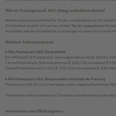
Wie ist Pantoprazol AbZ 20mg aufzubewahren?
Bewahre dieses Arzneimittel für Kinder unzugänglich auf. Du darfs
Verfalldatum bezieht sich auf den letzten Tag des angegebenen Monat
Apotheker, wie das Arzneimittel zu entsorgen ist, wenn du es nicht 
Weitere Informationen
• Was Pantoprazol AbZ 20mg enthält
Der Wirkstoff ist Pantoprazol. Jede magensaftresistente Tablette enth
CarmelloseNatrium, Natriumcarbonat (E 500), Calciumstearat (Ph.Eur.)
Eisen(III)-hydroxid-oxid x H2O (E 172), Natriumcarbonat (E 500), Metha
• Wie Pantoprazol AbZ 20mg aussieht und Inhalt der Packung
Pantoprazol AbZ 20 mg ist eine gelbe, ovale, magensaftresistente Tabl
Viele weitere Informationen zur Einnahme und Nebenwirkungen findes
Hinweistexte und Pflichtangaben