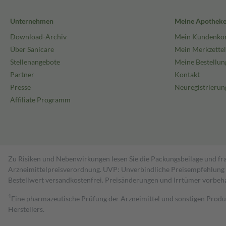
Unternehmen
Meine Apothek
Download-Archiv
Mein Kundenko
Über Sanicare
Mein Merkzettel
Stellenangebote
Meine Bestellun
Partner
Kontakt
Presse
Neuregistrierun
Affiliate Programm
Zu Risiken und Nebenwirkungen lesen Sie die Packungsbeilage und fra
Arzneimittelpreisverordnung. UVP: Unverbindliche Preisempfehlung de
Bestell­wert versand­kosten­frei. Preisänderungen und Irrtümer vorbeh
1
Eine pharmazeutische Prüfung der Arzneimittel und sonstigen Pro
Herstellers.