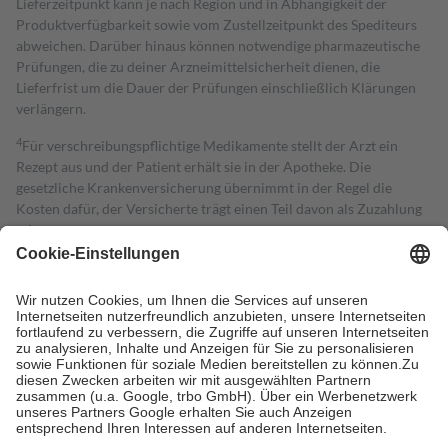
Lieferzeitpunkt kann je nach Region und in Abhängigkeit der
Produktverfügbarkeit sowie vom Zustellzeitpunkt des Spediteurs
abweichen. Darüber hinaus können notwendige pharmazeutische
Prüfungen, die zu deiner Arzneimittelsicherheit dienen, die
Lieferfrist um die Dauer der Prüfungen einschließlich Klärungen
verlängern.
4
Für verschreibungspflichtige Medikamente stellt der Arzt ein
Rezept aus und der Patient erhält sie in der Apotheke. Die
gesetzliche Krankenversicherung übernimmt in der Regel die
Kosten dafür, der Versicherte trägt einen Teil davon als Zuzahlung
mit.
Grundsätzlich leisten Mitglieder Zuzahlungen in Höhe von zehn
Prozent des Abgabepreises,
mindestens
jedoch
fünf Euro
und
höchstens zehn Euro.
Es sind jedoch nie mehr als die tatsächlichen
Kosten der Leistung zu entrichten.
Diese Regeln gelten grundsätzlich auch für Online-Apotheken.
Bei Heilmitteln und häuslicher Krankenpflege beträgt die
Zuzahlung zehn Prozent der Kosten sowie zehn Euro je
Verordnung.
Um das Engagement der Versicherten für ihre eigene Gesundheit zu
stärken und die besondere Stellung der Familie zu unterstützen,