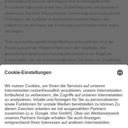
Lieferzeitpunkt kann je nach Region und in Abhängigkeit der
Produktverfügbarkeit sowie vom Zustellzeitpunkt des Spediteurs
abweichen. Darüber hinaus können notwendige pharmazeutische
Prüfungen, die zu deiner Arzneimittelsicherheit dienen, die
Lieferfrist um die Dauer der Prüfungen einschließlich Klärungen
verlängern.
4
Für verschreibungspflichtige Medikamente stellt der Arzt ein
Rezept aus und der Patient erhält sie in der Apotheke. Die
gesetzliche Krankenversicherung übernimmt in der Regel die
Kosten dafür, der Versicherte trägt einen Teil davon als Zuzahlung
mit.
Grundsätzlich leisten Mitglieder Zuzahlungen in Höhe von zehn
Prozent des Abgabepreises,
mindestens
jedoch
fünf Euro
und
höchstens zehn Euro.
Es sind jedoch nie mehr als die tatsächlichen
Kosten der Leistung zu entrichten.
Diese Regeln gelten grundsätzlich auch für Online-Apotheken.
Bei Heilmitteln und häuslicher Krankenpflege beträgt die
Zuzahlung zehn Prozent der Kosten sowie zehn Euro je
Verordnung.
Um das Engagement der Versicherten für ihre eigene Gesundheit zu
stärken und die besondere Stellung der Familie zu unterstützen,