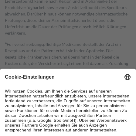
Lieferzeitpunkt kann je nach Region und in Abhängigkeit der
Produktverfügbarkeit sowie vom Zustellzeitpunkt des Spediteurs
abweichen. Darüber hinaus können notwendige pharmazeutische
Prüfungen, die zu deiner Arzneimittelsicherheit dienen, die
Lieferfrist um die Dauer der Prüfungen einschließlich Klärungen
verlängern.
4
Für verschreibungspflichtige Medikamente stellt der Arzt ein
Rezept aus und der Patient erhält sie in der Apotheke. Die
gesetzliche Krankenversicherung übernimmt in der Regel die
Kosten dafür, der Versicherte trägt einen Teil davon als Zuzahlung
mit.
Grundsätzlich leisten Mitglieder Zuzahlungen in Höhe von zehn
Prozent des Abgabepreises,
mindestens
jedoch
fünf Euro
und
höchstens zehn Euro.
Es sind jedoch nie mehr als die tatsächlichen
Kosten der Leistung zu entrichten.
Diese Regeln gelten grundsätzlich auch für Online-Apotheken.
Bei Heilmitteln und häuslicher Krankenpflege beträgt die
Zuzahlung zehn Prozent der Kosten sowie zehn Euro je
Verordnung.
Um das Engagement der Versicherten für ihre eigene Gesundheit zu
stärken und die besondere Stellung der Familie zu unterstützen,