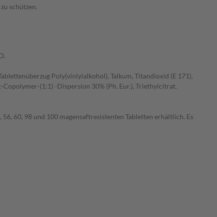
 zu schützen.
O.
blettenüberzug Poly(vinlylalkohol), Talkum, Titandioxid (E 171),
opolymer-(1:1) -Dispersion 30% (Ph. Eur.), Triethylcitrat.
, 56, 60, 98 und 100 magensaftresistenten Tabletten erhältlich. Es