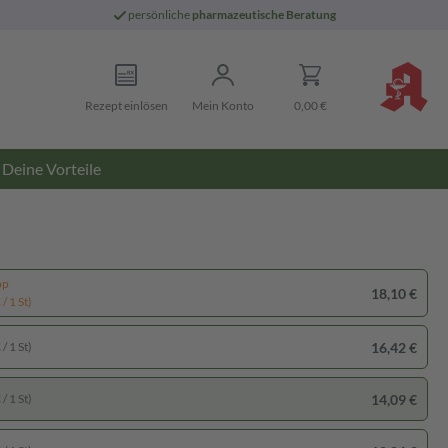
persönliche
pharmazeutische Beratung
Rezept einlösen
Mein Konto
0,00 €
Deine Vorteile
pp
18,10 €
/ 1 St)
16,42 €
/ 1 St)
14,09 €
/ 1 St)