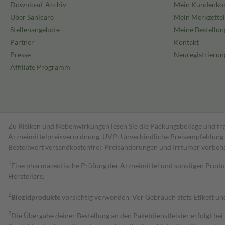
Download-Archiv
Mein Kundenko
Über Sanicare
Mein Merkzettel
Stellenangebote
Meine Bestellun
Partner
Kontakt
Presse
Neuregistrierun
Affiliate Programm
Zu Risiken und Nebenwirkungen lesen Sie die Packungsbeilage und fra
Arzneimittelpreisverordnung. UVP: Unverbindliche Preisempfehlung de
Bestell­wert versand­kosten­frei. Preisänderungen und Irrtümer vorbeh
1
Eine pharmazeutische Prüfung der Arzneimittel und sonstigen Pro
Herstellers.
2
Biozidprodukte
vorsichtig verwenden. Vor Gebrauch stets Etikett u
3
Die Übergabe deiner Bestellung an den Paketdienstleister erfolgt bei