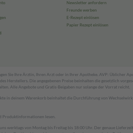
nto
Newsletter anfordern
Freunde werben
gen
E-Rezept einlösen
Papier Rezept einlösen
g
gen Sie Ihre Ärztin, Ihren Arzt oder in Ihrer Apotheke. AVP: Üblicher A
s Herstellers. Die angegebenen Preise beinhalten die gesetzlich vorgesc
alten. Alle Angebote und Gratis-Beigaben nur solange der Vorrat reicht.
dukte in deinem Warenkorb beinhaltet die Durchführung von Wechselwir
nd Produktinformationen lesen.
 uns werktags von Montag bis Freitag bis 18:00 Uhr. Der genaue Lieferze