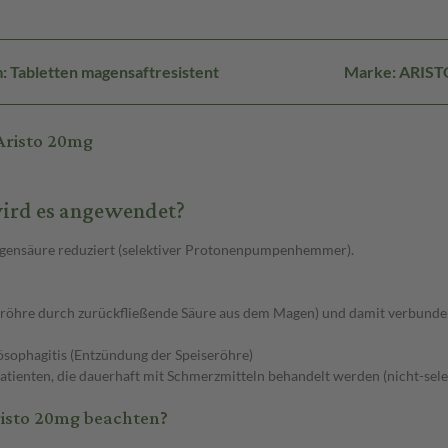
 Tabletten magensaftresistent
Marke: ARIST
Aristo 20mg
wird es angewendet?
 Magensäure reduziert (selektiver Protonenpumpenhemmer).
iseröhre durch zurückfließende Säure aus dem Magen) und damit verbund
ösophagitis (Entzündung der Speiseröhre)
ienten, die dauerhaft mit Schmerzmitteln behandelt werden (nicht-selek
isto 20mg beachten?