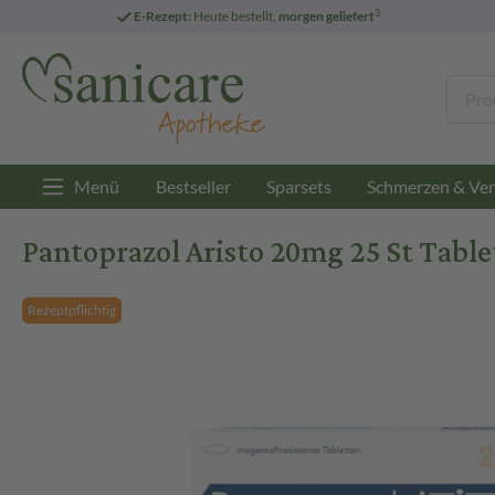
3
E-Rezept:
Heute bestellt,
morgen geliefert
Menü
Bestseller
Sparsets
Schmerzen & Ver
Pantoprazol Aristo 20mg 25 St Tabl
Rezeptpflichtig