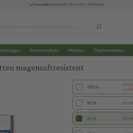
versandkostenfrei
ab 29 € und für E-Rezepte
letzungen
Sonnenschutz
Marken
Themenwelten
etten magensaftresistent
Sparti
100 St
(0,18 € 
50 St
(0,33 € 
25 St
(0,56 € 