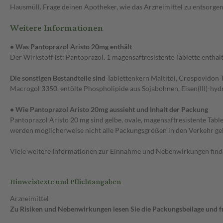
Hausmüll. Frage deinen Apotheker, wie das Arzneimittel zu entsorgen
Weitere Informationen
• Was Pantoprazol Aristo 20mg enthält
Der Wirkstoff ist: Pantoprazol. 1 magensaftresistente Tablette enth
Die sonstigen Bestandteile sind
Tablettenkern Maltitol, Crospovidon T
Macrogol 3350, entölte Phospholipide aus Sojabohnen, Eisen(III)-hyd
• Wie Pantoprazol Aristo 20mg aussieht und Inhalt der Packung
Pantoprazol Aristo 20 mg sind gelbe, ovale, magensaftresistente Tablet
werden möglicherweise nicht alle Packungsgrößen in den Verkehr ge
Viele weitere Informationen zur Einnahme und Nebenwirkungen findes
Hinweistexte und Pflichtangaben
Arzneimittel
Zu Risiken und Nebenwirkungen lesen Sie die Packungsbeilage und fra