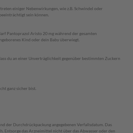
ftreten einiger Nebenwirkungen, wie z.B. Schwindel oder
eeinträchtigt sein können.
r darf Pantoprazol Aristo 20 mg während der gesamten
 ungeborenes Kind oder dein Baby überwiegt.
 dass du an einer Unverträglichkeit gegenüber bestimmten Zuckern
ht ganz sicher bist.
l und der Durchdrückpackung angegebenen Verfallsdatum. Das
ch. Entsorge das Arzneimittel nicht über das Abwasser oder den