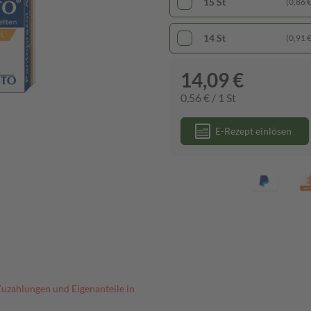
15 St
(0,86 € 
14 St
(0,91 € 
14,09 €
0,56 € / 1 St
E-Rezept einlösen
Zuzahlungen und Eigenanteile in