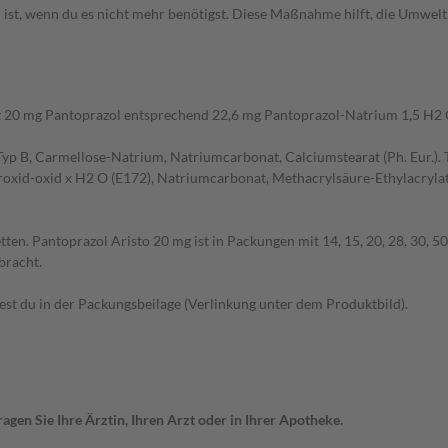
 ist, wenn du es nicht mehr benötigst. Diese Maßnahme hilft, die Umwelt
ält 20 mg Pantoprazol entsprechend 22,6 mg Pantoprazol-Natrium 1,5 H2 
yp B, Carmellose-Natrium, Natriumcarbonat, Calciumstearat (Ph. Eur.). Ta
roxid-oxid x H2 O (E172), Natriumcarbonat, Methacrylsäure-Ethylacrylat-C
ten. Pantoprazol Aristo 20 mg ist in Packungen mit 14, 15, 20, 28, 30, 50
bracht.
t du in der Packungsbeilage (Verlinkung unter dem Produktbild).
gen Sie Ihre Ärztin, Ihren Arzt oder in Ihrer Apotheke.