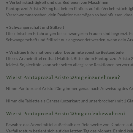
● Verkehrstüchtigkeit und das Bedienen von Maschinen
Pantoprazol Aristo 20 mg hat keinen Einfluss auf die Verkehrstüchti
Verschwommensehen, dein Reaktionsvermögen so beeinflussen, dass d
● Schwangerschaft und Stillzeit
Die klinischen Erfahrungen bei schwangeren Frauen sind begrenzt. Es
Schwangerschaft und Stillzeit nur angewendet werden, wenn dein Arzt 
● Wichtige Informationen über bestimmte sonstige Bestandteile
Dieses Arzneimittel enthält Maltitol. Bitte nimm Pantoprazol Aristo
leidest. Sojalecithin kann sehr selten allergische Reaktionen hervorru
Wie ist Pantoprazol Aristo 20mg einzunehmen?
Nimm Pantoprazol Aristo 20mg immer genau nach Anweisung des Arztes
Nimm die Tablette als Ganzes (unzerkaut und unzerbrochen) mit 1 Gla
Wie ist Pantoprazol Aristo 20mg aufzubewahren?
Bewahre das Arzneimittel außerhalb der Reichweite von Kindern auf
Verfallsdatum bezieht sich auf den letzten Tag des Monats. Es sind k