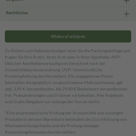
Rechtliches
Widerruf erklären
Zu Risiken und Nebenwirkungen lesen Sie die Packungsbeilage und
fragen Sie Ihre Ärztin, Ihren Arzt oder in Ihrer Apotheke. AVP:
Üblicher Apothekenverkaufspreis berechnet nach der
Arzneimittelpreisverordnung. UVP: Unverbindliche
Preisempfehlung des Herstellers. Die angegebenen Preise
beinhalten die gesetzlich vorgeschriebene Mehrwertsteuer, ggf.
zzgl. 3,95 € Versandkosten. Ab 29,00 € Bestell­wert versand­kosten­
frei. Preisänderungen und Irrtümer vorbehalten. Alle Angebote
und Gratis-Beigaben nur solange der Vorrat reicht.
1
Eine pharmazeutische Prüfung der Arzneimittel und sonstigen
Produkte in deinem Warenkorb beinhaltet die Durchführung von
Wechselwirkungschecks und die Prüfung etwaiger
Anwendungshinweise des Herstellers.