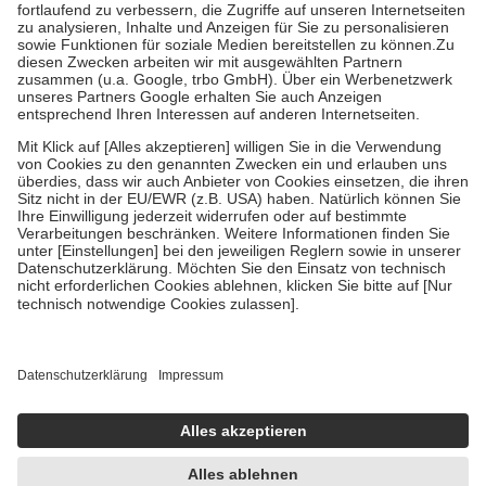
Diese Regeln gelten grundsätzlich auch für Online-Apotheken.
Bei Heilmitteln und häuslicher Krankenpflege beträgt die
Zuzahlung zehn Prozent der Kosten sowie zehn Euro je
Verordnung.
Um das Engagement der Versicherten für ihre eigene Gesundheit zu
stärken und die besondere Stellung der Familie zu unterstützen,
fallen
keine Zuzahlungen
an bei:
• Kindern und Jugendlichen bis zum vollendeten 18. Lebensjahr
mit Ausnahme der Fahrkosten
• Untersuchungen zur Vorsorge und Früherkennung, die von der
GKV getragen werden
• empfohlenen Schutzimpfungen
• Harn- und Blutteststreifen
Wir nutzen Trusted Shops als unabhängigen Dienstleister für die
Einholung von Bewertungen. Trusted Shops hat Maßnahmen
getroffen, um sicherzustellen, dass es sich um echte Bewertungen
handelt. Mehr Informationen findest du hier:
https://help.etrusted.com/hc/de/articles/4419944605341
Einige Bilder und Inhalte wurden unter Zuhilfenahme künstlicher
Intelligenz erstellt.