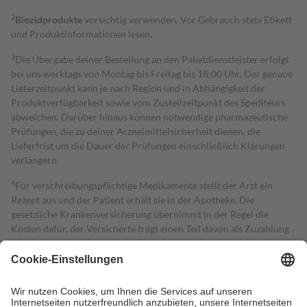
2
Biozidprodukte
vorsichtig verwenden. Vor Gebrauch stets Etikett
und Produktinformationen lesen.
3
Die Übergabe deiner Bestellung an den Paketdienstleister erfolgt
bei uns werktags von Montag bis Freitag bis 18:00 Uhr. Der genaue
Lieferzeitpunkt kann je nach Region und in Abhängigkeit der
Produktverfügbarkeit sowie vom Zustellzeitpunkt des Spediteurs
abweichen. Darüber hinaus können notwendige pharmazeutische
Prüfungen, die zu deiner Arzneimittelsicherheit dienen, die
Lieferfrist um die Dauer der Prüfungen einschließlich Klärungen
verlängern.
4
Für verschreibungspflichtige Medikamente stellt der Arzt ein
Rezept aus und der Patient erhält sie in der Apotheke. Die
gesetzliche Krankenversicherung übernimmt in der Regel die
Kosten dafür, der Versicherte trägt einen Teil davon als Zuzahlung
mit.
Grundsätzlich leisten Mitglieder Zuzahlungen in Höhe von zehn
Prozent des Abgabepreises,
mindestens
jedoch
fünf Euro
und
höchstens zehn Euro.
Es sind jedoch nie mehr als die tatsächlichen
Kosten der Leistung zu entrichten.