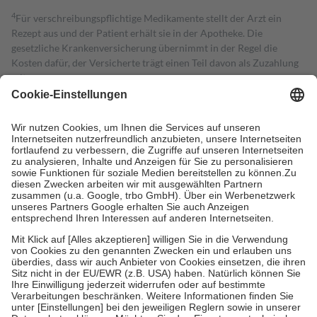
4
Für verschreibungspflichtige Medikamente stellt der Arzt ein
Rezept aus und der Patient erhält sie in der Apotheke. Die
gesetzliche Krankenversicherung übernimmt in der Regel die
Kosten dafür, der Versicherte trägt einen Teil davon als Zuzahlung
mit.
Grundsätzlich leisten Mitglieder Zuzahlungen in Höhe von zehn
Prozent des Abgabepreises,
mindestens
jedoch
fünf Euro
und
höchstens zehn Euro.
Es sind jedoch nie mehr als die tatsächlichen
Kosten der Leistung zu entrichten.
Diese Regeln gelten grundsätzlich auch für Online-Apotheken.
Bei Heilmitteln und häuslicher Krankenpflege beträgt die
Zuzahlung zehn Prozent der Kosten sowie zehn Euro je
Verordnung.
Um das Engagement der Versicherten für ihre eigene Gesundheit zu
stärken und die besondere Stellung der Familie zu unterstützen,
fallen
keine Zuzahlungen
an bei:
• Kindern und Jugendlichen bis zum vollendeten 18. Lebensjahr
mit Ausnahme der Fahrkosten
• Untersuchungen zur Vorsorge und Früherkennung, die von der
GKV getragen werden
• empfohlenen Schutzimpfungen