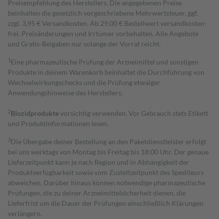
Preisempfehlung des Herstellers. Die angegebenen Preise
beinhalten die gesetzlich vorgeschriebene Mehrwertsteuer, ggf.
zzgl. 3,95 € Versandkosten. Ab 29,00 € Bestell­wert versand­kosten­
frei. Preisänderungen und Irrtümer vorbehalten. Alle Angebote
und Gratis-Beigaben nur solange der Vorrat reicht.
1
Eine pharmazeutische Prüfung der Arzneimittel und sonstigen
Produkte in deinem Warenkorb beinhaltet die Durchführung von
Wechselwirkungschecks und die Prüfung etwaiger
Anwendungshinweise des Herstellers.
2
Biozidprodukte
vorsichtig verwenden. Vor Gebrauch stets Etikett
und Produktinformationen lesen.
3
Die Übergabe deiner Bestellung an den Paketdienstleister erfolgt
bei uns werktags von Montag bis Freitag bis 18:00 Uhr. Der genaue
Lieferzeitpunkt kann je nach Region und in Abhängigkeit der
Produktverfügbarkeit sowie vom Zustellzeitpunkt des Spediteurs
abweichen. Darüber hinaus können notwendige pharmazeutische
Prüfungen, die zu deiner Arzneimittelsicherheit dienen, die
Lieferfrist um die Dauer der Prüfungen einschließlich Klärungen
verlängern.