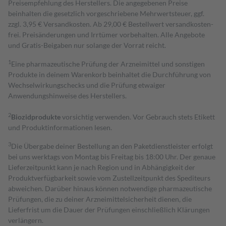
Preisempfehlung des Herstellers. Die angegebenen Preise
beinhalten die gesetzlich vorgeschriebene Mehrwertsteuer, ggf.
zzgl. 3,95 € Versandkosten. Ab 29,00 € Bestell­wert versand­kosten­
frei. Preisänderungen und Irrtümer vorbehalten. Alle Angebote
und Gratis-Beigaben nur solange der Vorrat reicht.
1
Eine pharmazeutische Prüfung der Arzneimittel und sonstigen
Produkte in deinem Warenkorb beinhaltet die Durchführung von
Wechselwirkungschecks und die Prüfung etwaiger
Anwendungshinweise des Herstellers.
2
Biozidprodukte
vorsichtig verwenden. Vor Gebrauch stets Etikett
und Produktinformationen lesen.
3
Die Übergabe deiner Bestellung an den Paketdienstleister erfolgt
bei uns werktags von Montag bis Freitag bis 18:00 Uhr. Der genaue
Lieferzeitpunkt kann je nach Region und in Abhängigkeit der
Produktverfügbarkeit sowie vom Zustellzeitpunkt des Spediteurs
abweichen. Darüber hinaus können notwendige pharmazeutische
Prüfungen, die zu deiner Arzneimittelsicherheit dienen, die
Lieferfrist um die Dauer der Prüfungen einschließlich Klärungen
verlängern.