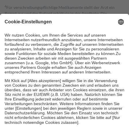
4
Für verschreibungspflichtige Medikamente stellt der Arzt ein
Rezept aus und der Patient erhält sie in der Apotheke. Die
gesetzliche Krankenversicherung übernimmt in der Regel die
Kosten dafür, der Versicherte trägt einen Teil davon als Zuzahlung
mit.
Grundsätzlich leisten Mitglieder Zuzahlungen in Höhe von zehn
Prozent des Abgabepreises,
mindestens
jedoch
fünf Euro
und
höchstens zehn Euro.
Es sind jedoch nie mehr als die tatsächlichen
Kosten der Leistung zu entrichten.
Diese Regeln gelten grundsätzlich auch für Online-Apotheken.
Bei Heilmitteln und häuslicher Krankenpflege beträgt die
Zuzahlung zehn Prozent der Kosten sowie zehn Euro je
Verordnung.
Um das Engagement der Versicherten für ihre eigene Gesundheit zu
stärken und die besondere Stellung der Familie zu unterstützen,
fallen
keine Zuzahlungen
an bei:
• Kindern und Jugendlichen bis zum vollendeten 18. Lebensjahr
mit Ausnahme der Fahrkosten
• Untersuchungen zur Vorsorge und Früherkennung, die von der
GKV getragen werden
• empfohlenen Schutzimpfungen