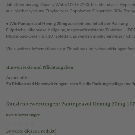
Tablettenüberzug: Opadry White OY-D-7233, bestehend aus: Hypromel
aus: Methacrylsäure-Ethylacrylat-Copolymer-Dispersion 30%, Propylen
• Wie Pantoprazol Hennig 20mg aussieht und Inhalt der Packung
Elliptische, bikonvexe, hellgelbe, magensaftresistente Tabletten. HDP
Musterpackungen mit 10 Tabletten. Es werden möglicherweise nicht 
Viele weitere Informationen zur Einnahme und Nebenwirkungen findes
Hinweistexte und Pflichtangaben
Arzneimittel
Zu Risiken und Nebenwirkungen lesen Sie die Packungsbeilage und fra
Kundenbewertungen: Pantoprazol Hennig 20mg 100 S
0 von 0 Bewertungen
Bewerte dieses Produkt!