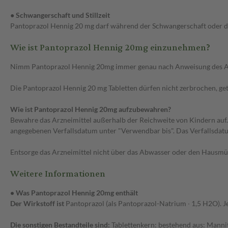
● Schwangerschaft und Stillzeit
Pantoprazol Hennig 20 mg darf während der Schwangerschaft oder de
Wie ist Pantoprazol Hennig 20mg einzunehmen?
Nimm Pantoprazol Hennig 20mg immer genau nach Anweisung des Arztes
Die Pantoprazol Hennig 20 mg Tabletten dürfen nicht zerbrochen, get
Wie ist Pantoprazol Hennig 20mg aufzubewahren?
Bewahre das Arzneimittel außerhalb der Reichweite von Kindern auf
angegebenen Verfallsdatum unter "Verwendbar bis". Das Verfallsdatum
Entsorge das Arzneimittel nicht über das Abwasser oder den Hausmüll
Weitere Informationen
• Was Pantoprazol Hennig 20mg enthält
Der Wirkstoff ist
Pantoprazol (als Pantoprazol-Natrium ∙ 1,5 H2O). J
Die sonstigen Bestandteile sind:
Tablettenkern: bestehend aus: Manni