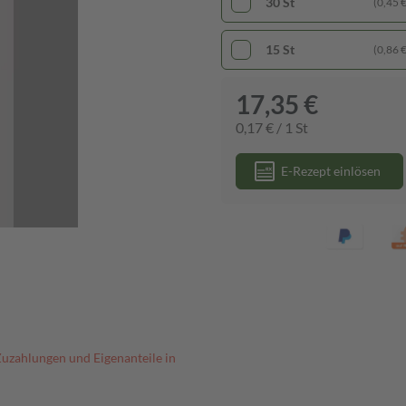
30 St
(0,45 € 
15 St
(0,86 € 
17,35 €
0,17 € / 1 St
E-Rezept einlösen
Zuzahlungen und Eigenanteile in