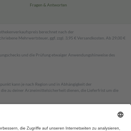
Fragen & Antworten
pothekenverkaufspreis berechnet nach der
hriebene Mehrwertsteuer, ggf. zzgl. 3,95 € Versandkosten. Ab 29,00 €
kungschecks und die Prüfung etwaiger Anwendungshinweise des
itpunkt kann je nach Region und in Abhängigkeit der
 zu deiner Arzneimittelsicherheit dienen, die Lieferfrist um die
ersicherung übernimmt in der Regel die Kosten dafür, der Versicherte
Euro.
Es sind jedoch nie mehr als die tatsächlichen Kosten der Leistung