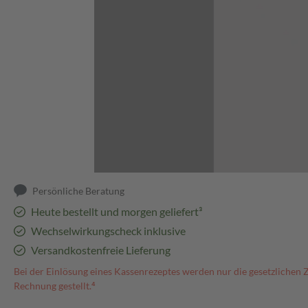
Abbildung kann abweichen
Persönliche Beratung
Heute bestellt und morgen geliefert³
Wechselwirkungscheck inklusive
Versandkostenfreie Lieferung
Bei der Einlösung eines Kassenrezeptes werden nur die gesetzlichen 
Rechnung gestellt.⁴