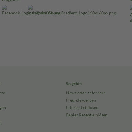
e
So geht's
nto
Newsletter anfordern
Freunde werben
gen
E-Rezept einlösen
Papier Rezept einlösen
g