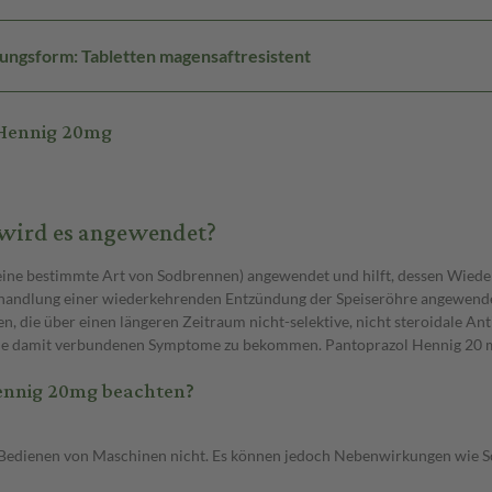
ungsform: Tabletten magensaftresistent
 Hennig 20mg
 wird es angewendet?
eine bestimmte Art von Sodbrennen) angewendet und hilft, dessen Wiede
ehandlung einer wiederkehrenden Entzündung der Speiseröhre angewende
die über einen längeren Zeitraum nicht-selektive, nicht steroidale Ant
e damit verbundenen Symptome zu bekommen. Pantoprazol Hennig 20 mg hi
ennig 20mg beachten?
 Bedienen von Maschinen nicht. Es können jedoch Nebenwirkungen wie Sc