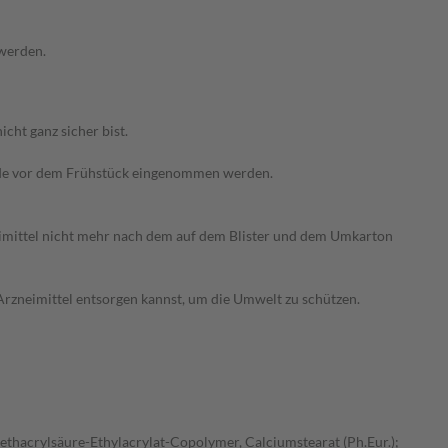
 werden.
ht ganz sicher bist.
tunde vor dem Frühstück eingenommen werden.
eimittel nicht mehr nach dem auf dem Blister und dem Umkarton
Arzneimittel entsorgen kannst, um die Umwelt zu schützen.
ethacrylsäure-Ethylacrylat-Copolymer, Calciumstearat (Ph.Eur.);