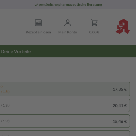
persönliche
pharmazeutische Beratung
Rezept einlösen
Mein Konto
0,00 €
Deine Vorteile
pp
17,35 €
/ 1 St)
20,41 €
/ 1 St)
15,46 €
/ 1 St)