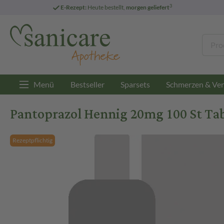
3
E-Rezept:
Heute bestellt,
morgen geliefert
Menü
Bestseller
Sparsets
Schmerzen & Ver
Pantoprazol Hennig 20mg 100 St Tab
Rezeptpflichtig