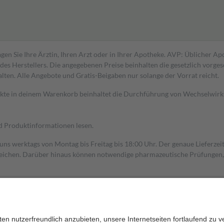
gen Sie Ihre Ärztin, Ihren Arzt oder in Ihrer Apotheke. AVP: Üblicher A
s Herstellers. Die angegebenen Preise beinhalten die gesetzlich vorgesc
alten. Alle Angebote und Gratis-Beigaben nur solange der Vorrat reicht.
dukte in deinem Warenkorb beinhaltet die Durchführung von Wechselwir
nd Produktinformationen lesen.
 uns werktags von Montag bis Freitag bis 18:00 Uhr. Der genaue Lieferze
ichen. Darüber hinaus können notwendige pharmazeutische Prüfungen, die
aus und der Patient erhält sie in der Apotheke. Die gesetzliche Krankenv
ent des Abgabepreises,
mindestens
jedoch
fünf Euro
und
höchstens zehn 