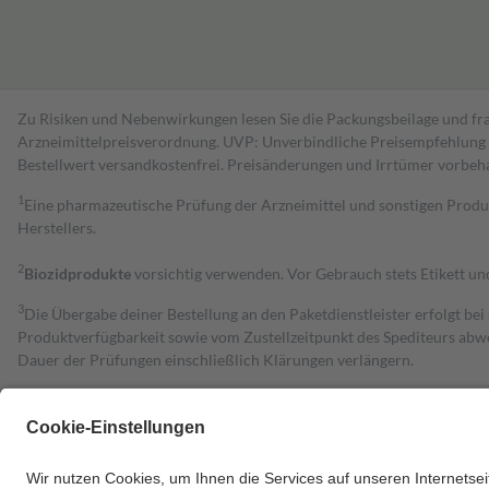
Zu Risiken und Nebenwirkungen lesen Sie die Packungsbeilage und fra
Arzneimittelpreisverordnung. UVP: Unverbindliche Preisempfehlung de
Bestell­wert versand­kosten­frei. Preisänderungen und Irrtümer vorbeh
1
Eine pharmazeutische Prüfung der Arzneimittel und sonstigen Pro
Herstellers.
2
Biozidprodukte
vorsichtig verwenden. Vor Gebrauch stets Etikett u
3
Die Übergabe deiner Bestellung an den Paketdienstleister erfolgt bei
Produktverfügbarkeit sowie vom Zustellzeitpunkt des Spediteurs abwe
Dauer der Prüfungen einschließlich Klärungen verlängern.
4
Für verschreibungspflichtige Medikamente stellt der Arzt ein Rezept 
trägt einen Teil davon als Zuzahlung mit.
Grundsätzlich leisten Mitglieder Zuzahlungen in Höhe von zehn Proz
zu entrichten.