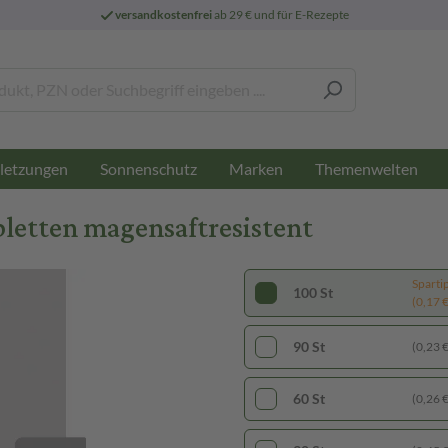
versandkostenfrei
ab 29 € und für E-Rezepte
letzungen
Sonnenschutz
Marken
Themenwelten
letten magensaftresistent
Sparti
100 St
(0,17 € 
90 St
(0,23 € 
60 St
(0,26 € 