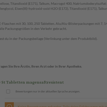
lose, Titandioxid (E171), Talkum, Macrogol 400, Natriumdodecylsulfat;
glycol, Eisen(III)-hydroxid-oxid∙H2O (E172), Titandioxid (E171), Talkum
E-Flaschen mit 30, 100, 250 Tabletten. Alu/Alu-Blisterpackungen mit 7, 14,
alle Packungsgrößen in den Verkehr gebracht.
t du in der Packungsbeilage (Verlinkung unter dem Produktbild).
gen Sie Ihre Ärztin, Ihren Arzt oder in Ihrer Apotheke.
t Tabletten magensaftresistent
Bewertungen nur in der aktuellen Sprache anzeigen.
Keine Bewertungen gefunden. Teile deine Erfahrungen mit a