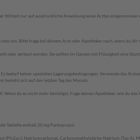
r Stillzeit nur auf ausdrückliche Anweisung eines Arztes eingenommen
 ein. Bitte frage bei deinem Arzt oder Apotheker nach, wenn du dir nic
eilt oder zerkaut werden. Sie sollten im Ganzen mit Flüssigkeit eine S
. Es bedarf keiner speziellen Lagerungsbedingungen. Verwende das Arzn
 bezieht sich auf den letzten Tag des Monats.
. Wenn du es nicht mehr benötigst, frage deinen Apotheker, wie du das 
ede Tablette enthält 20 mg Pantoprazol.
tol (Ph.Eur.), Natriumcarbonat, Carboxymethylstärke-Natrium (Typ A), M