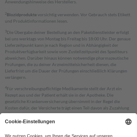
Anwendungshinweise des Herstellers.
2
Biozidprodukte
vorsichtig verwenden. Vor Gebrauch stets Etikett
und Produktinformationen lesen.
3
Die Übergabe deiner Bestellung an den Paketdienstleister erfolgt
bei uns werktags von Montag bis Freitag bis 18:00 Uhr. Der genaue
Lieferzeitpunkt kann je nach Region und in Abhängigkeit der
Produktverfügbarkeit sowie vom Zustellzeitpunkt des Spediteurs
abweichen. Darüber hinaus können notwendige pharmazeutische
Prüfungen, die zu deiner Arzneimittelsicherheit dienen, die
Lieferfrist um die Dauer der Prüfungen einschließlich Klärungen
verlängern.
4
Für verschreibungspflichtige Medikamente stellt der Arzt ein
Rezept aus und der Patient erhält sie in der Apotheke. Die
gesetzliche Krankenversicherung übernimmt in der Regel die
Kosten dafür, der Versicherte trägt einen Teil davon als Zuzahlung
mit.
Grundsätzlich leisten Mitglieder Zuzahlungen in Höhe von zehn
Prozent des Abgabepreises,
mindestens
jedoch
fünf Euro
und
höchstens zehn Euro.
Es sind jedoch nie mehr als die tatsächlichen