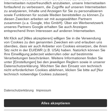
Kosten der Leistung zu entrichten.
Diese Regeln gelten grundsätzlich auch für Online-Apotheken.
Bei Heilmitteln und häuslicher Krankenpflege beträgt die
Zuzahlung zehn Prozent der Kosten sowie zehn Euro je
Verordnung.
Um das Engagement der Versicherten für ihre eigene Gesundheit zu
stärken und die besondere Stellung der Familie zu unterstützen,
fallen
keine Zuzahlungen
an bei:
• Kindern und Jugendlichen bis zum vollendeten 18. Lebensjahr
mit Ausnahme der Fahrkosten
• Untersuchungen zur Vorsorge und Früherkennung, die von der
GKV getragen werden
• empfohlenen Schutzimpfungen
• Harn- und Blutteststreifen
Wir nutzen Trusted Shops als unabhängigen Dienstleister für die
Einholung von Bewertungen. Trusted Shops hat Maßnahmen
getroffen, um sicherzustellen, dass es sich um echte Bewertungen
handelt. Mehr Informationen findest du hier:
https://help.etrusted.com/hc/de/articles/4419944605341
Einige Bilder und Inhalte wurden unter Zuhilfenahme künstlicher