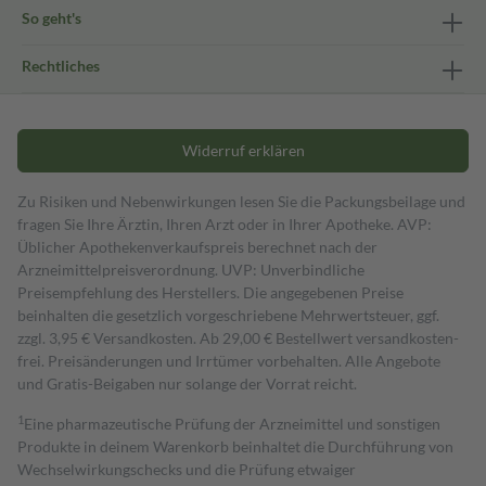
So geht's
Rechtliches
Widerruf erklären
Zu Risiken und Nebenwirkungen lesen Sie die Packungsbeilage und
fragen Sie Ihre Ärztin, Ihren Arzt oder in Ihrer Apotheke. AVP:
Üblicher Apothekenverkaufspreis berechnet nach der
Arzneimittelpreisverordnung. UVP: Unverbindliche
Preisempfehlung des Herstellers. Die angegebenen Preise
beinhalten die gesetzlich vorgeschriebene Mehrwertsteuer, ggf.
zzgl. 3,95 € Versandkosten. Ab 29,00 € Bestell­wert versand­kosten­
frei. Preisänderungen und Irrtümer vorbehalten. Alle Angebote
und Gratis-Beigaben nur solange der Vorrat reicht.
1
Eine pharmazeutische Prüfung der Arzneimittel und sonstigen
Produkte in deinem Warenkorb beinhaltet die Durchführung von
Wechselwirkungschecks und die Prüfung etwaiger