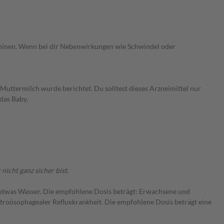
schinen. Wenn bei dir Nebenwirkungen wie Schwindel oder
uttermilch wurde berichtet. Du solltest dieses Arzneimittel nur
 das Baby.
icht ganz sicher bist.
it etwas Wasser. Die empfohlene Dosis beträgt: Erwachsene und
troösophagealer Refluxkrankheit. Die empfohlene Dosis beträgt eine