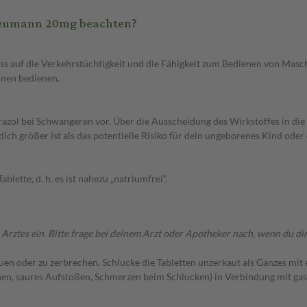
Heumann 20mg beachten?
uss auf die Verkehrstüchtigkeit und die Fähigkeit zum Bedienen von Ma
inen bedienen.
zol bei Schwangeren vor. Über die Ausscheidung des Wirkstoffes in die M
ich größer ist als das potentielle Risiko für dein ungeborenes Kind oder
lette, d. h. es ist nahezu „natriumfrei“.
s ein. Bitte frage bei deinem Arzt oder Apotheker nach, wenn du dir n
kauen oder zu zerbrechen. Schlucke die Tabletten unzerkaut als Ganzes m
en, saures Aufstoßen, Schmerzen beim Schlucken) in Verbindung mit gas