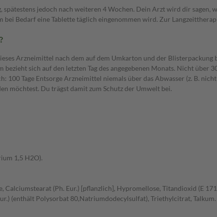
g, spätestens jedoch nach weiteren 4 Wochen. Dein Arzt wird dir sagen, 
 bei Bedarf eine Tablette täglich eingenommen wird. Zur Langzeittherap
?
dieses Arzneimittel nach dem auf dem Umkarton und der Blisterpackung b
bezieht sich auf den letzten Tag des angegebenen Monats. Nicht über 30
: 100 Tage Entsorge Arzneimittel niemals über das Abwasser (z. B. nicht
den möchtest. Du trägst damit zum Schutz der Umwelt bei.
rium 1,5 H2O).
 Calciumstearat (Ph. Eur.) [pflanzlich], Hypromellose, Titandioxid (E 171
.) (enthält Polysorbat 80,Natriumdodecylsulfat), Triethylcitrat, Talkum.