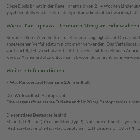
Diese Dosis bringt in der Regel innerhalb von 2 - 4 Wochen Linderun
gegebenenfalls wiederkehrende Symptome kontrolliert werden, indem
Wie ist Pantoprazol Heumann 20mg aufzubewahren
Bewahre dieses Arzneimittel für Kinder unzugänglich auf. Du darfst 
angegebenen Verfallsdatum nicht mehr verwenden. Das Verfallsdatum 
vor Feuchtigkeit zu schützen. HDPE-Flasche Haltbarkeit nach Anbruch
wie das Arzneimittel zu entsorgen ist, wenn du es nicht mehr verwen
Weitere Informationen
• Was Pantoprazol Heumann 20mg enthält
Der Wirkstoff ist:
Pantoprazol.
Eine magensaftresistente Tablette enthält 20 mg Pantoprazol (als Nat
Die sonstigen Bestandteile sind:
Mannitol (Ph. Eur.), Crospovidon (Typ B), Natriumcarbonat, Hyprolose,
Methacrylsäure-Ethylacrylat-Copolymer (1:1)-Dispersion 30 % (Ph. Eur