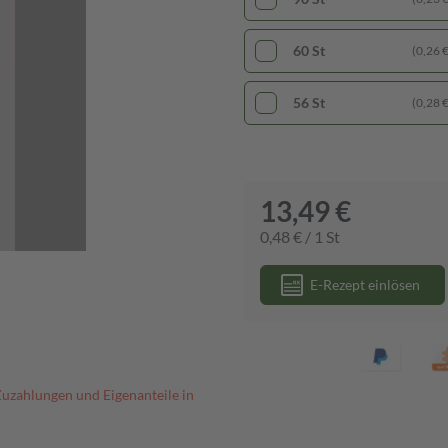
60 St
(0,26 € 
56 St
(0,28 € 
13,49 €
0,48 € / 1 St
E-Rezept einlösen
Zuzahlungen und Eigenanteile in