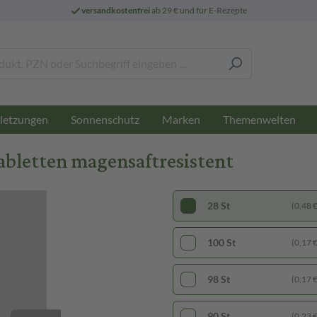
versandkostenfrei
ab 29 € und für E-Rezepte
letzungen
Sonnenschutz
Marken
Themenwelten
bletten magensaftresistent
28 St
(0,48 € 
100 St
(0,17 € 
98 St
(0,17 € 
90 St
(0,23 € 