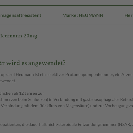
 magensaftresistent
Marke: HEUMANN
Her
l Heumann 20mg
ür wird es angewendet?
oprazol Heumann ist ein selektiver Protonenpumpenhemmer, ein Arzneimi
ewendet.
ichen ab 12 Jahren zur
chmerzen beim Schlucken) in Verbindung mit gastroösophagealer Refluxk
in Verbindung mit dem Rückfluss von Magensäure) und zur Vorbeugung vo
atienten, die dauerhaft nicht-steroidale Entzündungshemmer (NSAR, z. 