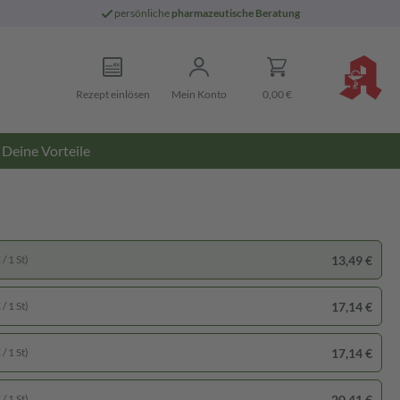
persönliche
pharmazeutische Beratung
Rezept einlösen
Mein Konto
0,00 €
Deine Vorteile
13,49 €
/ 1 St)
17,14 €
/ 1 St)
17,14 €
/ 1 St)
20,41 €
/ 1 St)