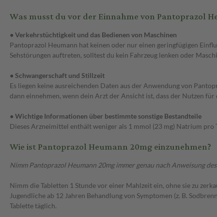
Was musst du vor der Einnahme von Pantoprazol 
● Verkehrstüchtigkeit und das Bedienen von Maschinen
Pantoprazol Heumann hat keinen oder nur einen geringfügigen Einfl
Sehstörungen auftreten, solltest du kein Fahrzeug lenken oder Masch
● Schwangerschaft und Stillzeit
Es liegen keine ausreichenden Daten aus der Anwendung von Pantopra
dann einnehmen, wenn dein Arzt der Ansicht ist, dass der Nutzen für d
● Wichtige Informationen über bestimmte sonstige Bestandteile
Dieses Arzneimittel enthält weniger als 1 mmol (23 mg) Natrium pro Tab
Wie ist Pantoprazol Heumann 20mg einzunehmen?
Nimm Pantoprazol Heumann 20mg immer genau nach Anweisung des Arzte
Nimm die Tabletten 1 Stunde vor einer Mahlzeit ein, ohne sie zu zer
Jugendliche ab 12 Jahren Behandlung von Symptomen (z. B. Sodbrenn
Tablette täglich.