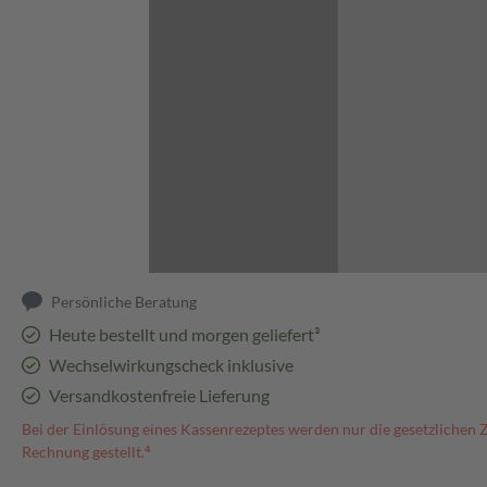
Abbildung kann abweichen
Persönliche Beratung
Heute bestellt und morgen geliefert³
Wechselwirkungscheck inklusive
Versandkostenfreie Lieferung
Bei der Einlösung eines Kassenrezeptes werden nur die gesetzlichen 
Rechnung gestellt.⁴