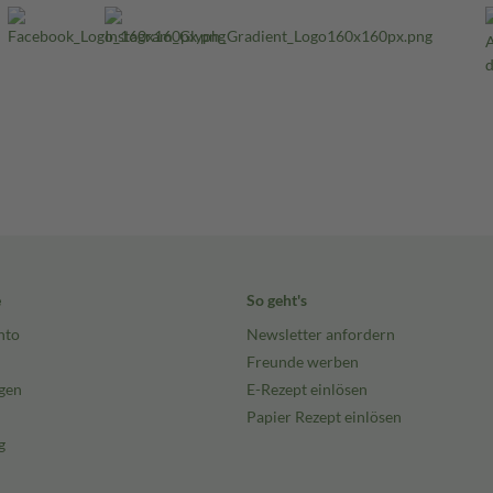
e
So geht's
nto
Newsletter anfordern
Freunde werben
gen
E-Rezept einlösen
Papier Rezept einlösen
g