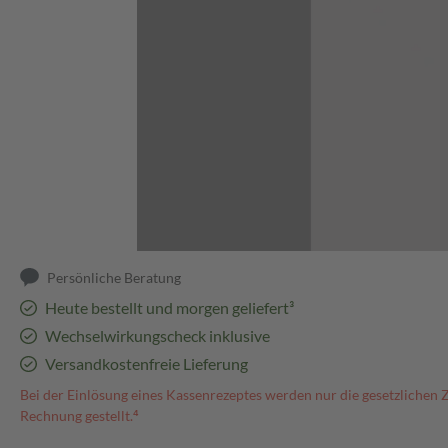
Abbildung kann abweichen
Persönliche Beratung
Heute bestellt und morgen geliefert³
Wechselwirkungscheck inklusive
Versandkostenfreie Lieferung
Bei der Einlösung eines Kassenrezeptes werden nur die gesetzlichen 
Rechnung gestellt.⁴