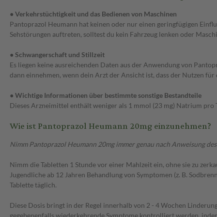
● Verkehrstüchtigkeit und das Bedienen von Maschinen
Pantoprazol Heumann hat keinen oder nur einen geringfügigen Einfl
Sehstörungen auftreten, solltest du kein Fahrzeug lenken oder Masch
● Schwangerschaft und Stillzeit
Es liegen keine ausreichenden Daten aus der Anwendung von Pantopra
dann einnehmen, wenn dein Arzt der Ansicht ist, dass der Nutzen für d
● Wichtige Informationen über bestimmte sonstige Bestandteile
Dieses Arzneimittel enthält weniger als 1 mmol (23 mg) Natrium pro Tab
Wie ist Pantoprazol Heumann 20mg einzunehmen?
Nimm Pantoprazol Heumann 20mg immer genau nach Anweisung des Arzte
Nimm die Tabletten 1 Stunde vor einer Mahlzeit ein, ohne sie zu zer
Jugendliche ab 12 Jahren Behandlung von Symptomen (z. B. Sodbrenn
Tablette täglich.
Diese Dosis bringt in der Regel innerhalb von 2 - 4 Wochen Linderun
gegebenenfalls wiederkehrende Symptome kontrolliert werden, indem