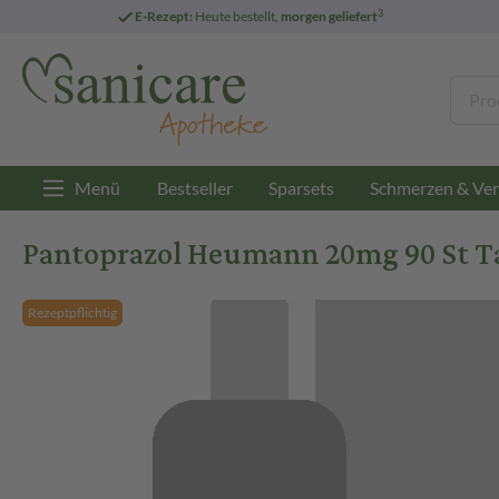
3
E-Rezept:
Heute bestellt,
morgen geliefert
Menü
Bestseller
Sparsets
Schmerzen & Ver
Pantoprazol Heumann 20mg 90 St Ta
Rezeptpflichtig