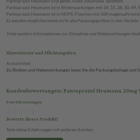
Pantoprazol Heumann sind gelbe, ovale, bikonvexe Tabletten.
Pantoprazol Heumann ist in Blisterpackungen mit 14, 15, 28, 30, 49, 5
Pantoprazol Heumann ist in HDPE-Flaschen mit 100 magensaftresisten
Es werden möglicherweise nicht alle Packungsgrößen in den Verkehr
Viele weitere Informationen zur Einnahme und Nebenwirkungen findes
Hinweistexte und Pflichtangaben
Arzneimittel
Zu Risiken und Nebenwirkungen lesen Sie die Packungsbeilage und fra
Kundenbewertungen: Pantoprazol Heumann 20mg 90 
0 von 0 Bewertungen
Bewerte dieses Produkt!
Teile deine Erfahrungen mit anderen Kunden.