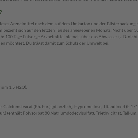
?
dieses Arzneimittel nach dem auf dem Umkarton und der Blisterpackung b
bezieht sich auf den letzten Tag des angegebenen Monats. Nicht über 30
: 100 Tage Entsorge Arzneimittel niemals über das Abwasser (z. B. nicht
den möchtest. Du trägst damit zum Schutz der Umwelt bei.
rium 1,5 H2O).
 Calciumstearat (Ph. Eur.) [pflanzlich], Hypromellose, Titandioxid (E 171
.) (enthält Polysorbat 80,Natriumdodecylsulfat), Triethylcitrat, Talkum.