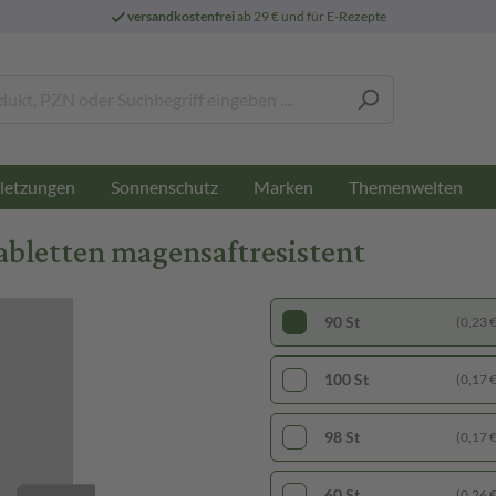
versandkostenfrei
ab 29 € und für E-Rezepte
letzungen
Sonnenschutz
Marken
Themenwelten
bletten magensaftresistent
90 St
(0,23 € 
100 St
(0,17 € 
98 St
(0,17 € 
60 St
(0,26 € 