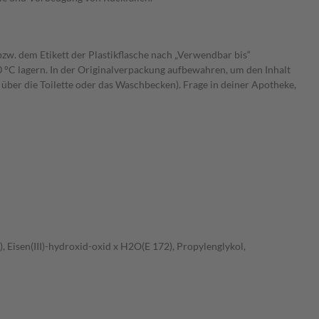
zw. dem Etikett der Plastikflasche nach „Verwendbar bis“
 °C lagern. In der Originalverpackung aufbewahren, um den Inhalt
 über die Toilette oder das Waschbecken). Frage in deiner Apotheke,
), Eisen(III)-hydroxid-oxid x H2O(E 172), Propylenglykol,