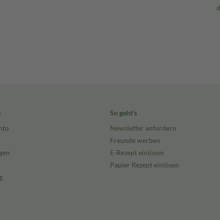
e
So geht's
nto
Newsletter anfordern
Freunde werben
gen
E-Rezept einlösen
Papier Rezept einlösen
g