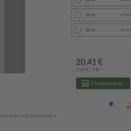
56 St
(0,28 € 
30 St
(0,45 € 
20,41 €
0,23 € / 1 St
E-Rezept einlösen
Zuzahlungen und Eigenanteile in