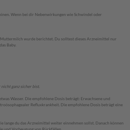
schinen. Wenn bei dir Nebenwirkungen wie Schwindel oder
uttermilch wurde berichtet. Du solltest dieses Arzneimittel nur
 das Baby.
icht ganz sicher bist.
it etwas Wasser. Die empfohlene Dosis beträgt: Erwachsene und
troösophagealer Refluxkrankheit. Die empfohlene Dosis beträgt eine
wie lange du das Arzneimittel weiter einnehmen sollst. Danach können
ie und Vorbeugung von Rückfällen.