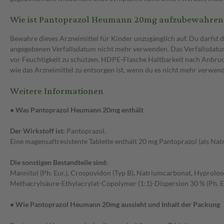
Wie ist Pantoprazol Heumann 20mg aufzubewahren
Bewahre dieses Arzneimittel für Kinder unzugänglich auf. Du darfst 
angegebenen Verfallsdatum nicht mehr verwenden. Das Verfallsdatum 
vor Feuchtigkeit zu schützen. HDPE-Flasche Haltbarkeit nach Anbruch
wie das Arzneimittel zu entsorgen ist, wenn du es nicht mehr verwen
Weitere Informationen
• Was Pantoprazol Heumann 20mg enthält
Der Wirkstoff ist:
Pantoprazol.
Eine magensaftresistente Tablette enthält 20 mg Pantoprazol (als Nat
Die sonstigen Bestandteile sind:
Mannitol (Ph. Eur.), Crospovidon (Typ B), Natriumcarbonat, Hyprolose,
Methacrylsäure-Ethylacrylat-Copolymer (1:1)-Dispersion 30 % (Ph. Eur
• Wie Pantoprazol Heumann 20mg aussieht und Inhalt der Packung