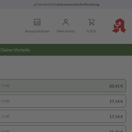
persönliche
pharmazeutische Beratung
Rezept einlösen
Mein Konto
0,00 €
Deine Vorteile
20,41 €
/ 1 St)
17,14 €
/ 1 St)
17,14 €
/ 1 St)
15,46 €
/ 1 St)