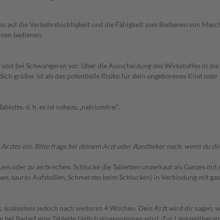
uss auf die Verkehrstüchtigkeit und die Fähigkeit zum Bedienen von Ma
inen bedienen.
zol bei Schwangeren vor. Über die Ausscheidung des Wirkstoffes in die M
ich größer ist als das potentielle Risiko für dein ungeborenes Kind oder
lette, d. h. es ist nahezu „natriumfrei“.
s ein. Bitte frage bei deinem Arzt oder Apotheker nach, wenn du dir n
kauen oder zu zerbrechen. Schlucke die Tabletten unzerkaut als Ganzes m
en, saures Aufstoßen, Schmerzen beim Schlucken) in Verbindung mit gas
g, spätestens jedoch nach weiteren 4 Wochen. Dein Arzt wird dir sagen, 
 bei Bedarf eine Tablette täglich eingenommen wird. Zur Langzeittherap