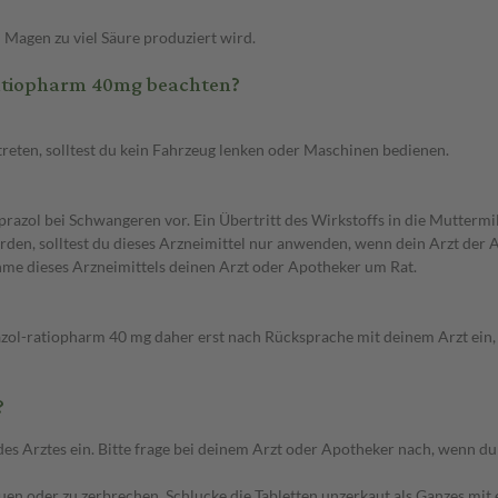
 Magen zu viel Säure produziert wird.
atiopharm 40mg beachten?
eten, solltest du kein Fahrzeug lenken oder Maschinen bedienen.
azol bei Schwangeren vor. Ein Übertritt des Wirkstoffs in die Muttermi
en, solltest du dieses Arzneimittel nur anwenden, wenn dein Arzt der Ansi
hme dieses Arzneimittels deinen Arzt oder Apotheker um Rat.
ol-ratiopharm 40 mg daher erst nach Rücksprache mit deinem Arzt ein, w
?
ztes ein. Bitte frage bei deinem Arzt oder Apotheker nach, wenn du di
auen oder zu zerbrechen. Schlucke die Tabletten unzerkaut als Ganzes mit