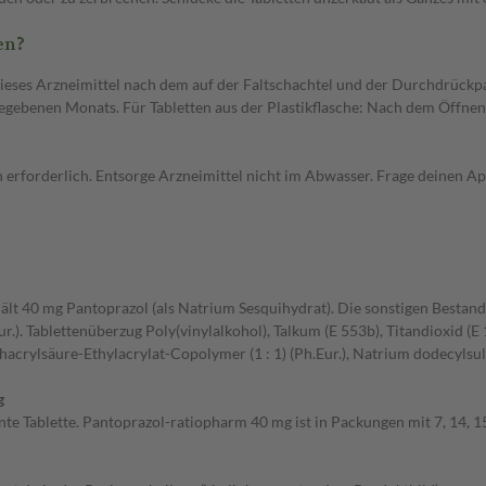
en?
 dieses Arzneimittel nach dem auf der Faltschachtel und der Durchdrück
gegebenen Monats. Für Tabletten aus der Plastikflasche: Nach dem Öffnen
erforderlich. Entsorge Arzneimittel nicht im Abwasser. Frage deinen Apo
ält 40 mg Pantoprazol (als Natrium Sesquihydrat). Die sonstigen Bestandt
). Tablettenüberzug Poly(vinylalkohol), Talkum (E 553b), Titandioxid (E
crylsäure-Ethylacrylat-Copolymer (1 : 1) (Ph.Eur.), Natrium dodecylsulfat 
g
te Tablette. Pantoprazol-ratiopharm 40 mg ist in Packungen mit 7, 14, 15