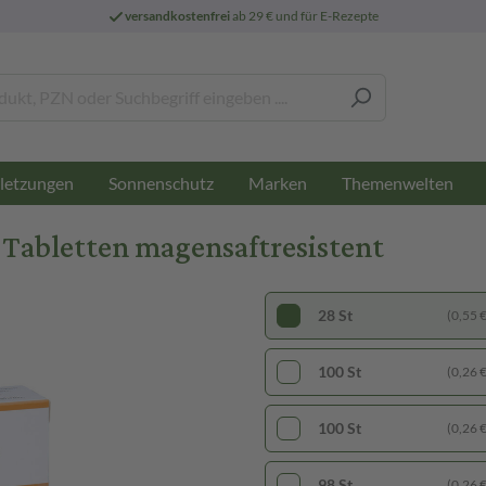
versandkostenfrei
ab 29 € und für E-Rezepte
letzungen
Sonnenschutz
Marken
Themenwelten
 Tabletten magensaftresistent
28 St
(0,55 € 
100 St
(0,26 € 
100 St
(0,26 € 
98 St
(0,26 € 