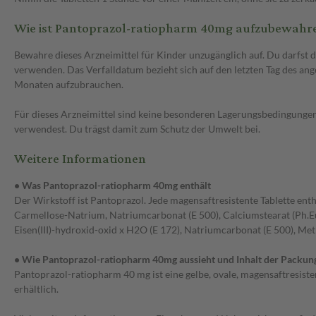
Wie ist Pantoprazol-ratiopharm 40mg aufzubewahr
Bewahre dieses Arzneimittel für Kinder unzugänglich auf. Du darfst
verwenden. Das Verfalldatum bezieht sich auf den letzten Tag des an
Monaten aufzubrauchen.
Für dieses Arzneimittel sind keine besonderen Lagerungsbedingungen 
verwendest. Du trägst damit zum Schutz der Umwelt bei.
Weitere Informationen
• Was Pantoprazol-ratiopharm 40mg enthält
Der Wirkstoff ist Pantoprazol. Jede magensaftresistente Tablette enth
Carmellose-Natrium, Natriumcarbonat (E 500), Calciumstearat (Ph.Eur.
Eisen(III)-hydroxid-oxid x H2O (E 172), Natriumcarbonat (E 500), Metha
• Wie Pantoprazol-ratiopharm 40mg aussieht und Inhalt der Packun
Pantoprazol-ratiopharm 40 mg ist eine gelbe, ovale, magensaftresisten
erhältlich.