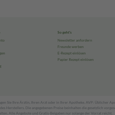
e
So geht's
nto
Newsletter anfordern
Freunde werben
gen
E-Rezept einlösen
Papier Rezept einlösen
g
gen Sie Ihre Ärztin, Ihren Arzt oder in Ihrer Apotheke. AVP: Üblicher A
s Herstellers. Die angegebenen Preise beinhalten die gesetzlich vorgesc
alten. Alle Angebote und Gratis-Beigaben nur solange der Vorrat reicht.