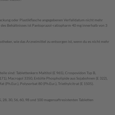
packung oder Plastikflasche angegebenen Verfalldatum nicht mehr
 des Behältnisses ist Pantoprazol-ratiopharm 40 mg innerhalb von 3
theker, wie das Arzneimittel zu entsorgen ist, wenn du es nicht mehr
eile sind: Tablettenkern Maltitol (E 965), Crospovidon Typ B,
 171), Macrogol 3350, Entölte Phospholipide aus Sojabohnen (E 322),
(Ph.Eur.), Polysorbat 80 (Ph.Eur.), Triethylcitrat (E 1505).
, 28, 30, 56, 60, 98 und 100 magensaftresistenten Tabletten