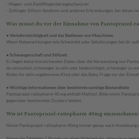
- Magen- und Zwölffingerdarmgeschwüren
- Zollinger-Ellison-Syndrom und anderen Erkrankungen, bei denen im
Was musst du vor der Einnahme von Pantoprazol-r
● Verkehrstüchtigkeit und das Bedienen von Maschinen
Wenn Nebenwirkungen wie Schwindel oder Sehstörungen bei dir auftr
● Schwangerschaft und Stillzeit
Es liegen keine hinreichenden Daten über die Verwendung von Pantopr
du vermutest, schwanger zu sein oder beabsichtigst, schwanger zu werd
Risiko für dein ungeborenes Kind oder das Baby. Frage vor der Einna
● Wichtige Informationen über bestimmte sonstige Bestandteile
Pantoprazol-ratiopharm 40 mg enthält Maltitol. Bitte nimm Pantopraz
gegenüber bestimmten Zuckern leidest.
Wie ist Pantoprazol-ratiopharm 40mg einzunehmen
Nimm Pantoprazol-ratiopharm 40mg immer genau nach Anweisung des Ar
Nimm die Tabletten 1 Stunde vor einer Mahlzeit ein, ohne sie zu zerk