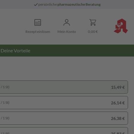
persönliche
pharmazeutische Beratung
Rezept einlösen
Mein Konto
0,00 €
Deine Vorteile
15,49 €
/ 1 St)
26,14 €
/ 1 St)
26,38 €
/ 1 St)
25,83 €
/ 1 St)