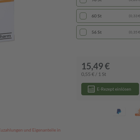
60 St
(0,33 € 
56 St
(0,35 € 
15,49 €
0,55 € / 1 St
E-Rezept einlösen
Zuzahlungen und Eigenanteile in