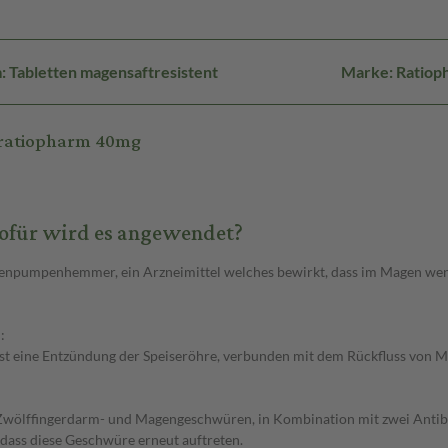
 Tabletten magensaftresistent
Marke: Ratiop
-ratiopharm 40mg
ofür wird es angewendet?
onenpumpenhemmer, ein Arzneimittel welches bewirkt, dass im Magen wen
:
 ist eine Entzündung der Speiseröhre, verbunden mit dem Rückfluss von 
 Zwölffingerdarm- und Magengeschwüren, in Kombination mit zwei Antibiot
 dass diese Geschwüre erneut auftreten.