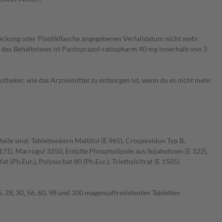
packung oder Plastikflasche angegebenen Verfalldatum nicht mehr
 des Behältnisses ist Pantoprazol-ratiopharm 40 mg innerhalb von 3
theker, wie das Arzneimittel zu entsorgen ist, wenn du es nicht mehr
eile sind: Tablettenkern Maltitol (E 965), Crospovidon Typ B,
 171), Macrogol 3350, Entölte Phospholipide aus Sojabohnen (E 322),
(Ph.Eur.), Polysorbat 80 (Ph.Eur.), Triethylcitrat (E 1505).
, 28, 30, 56, 60, 98 und 100 magensaftresistenten Tabletten