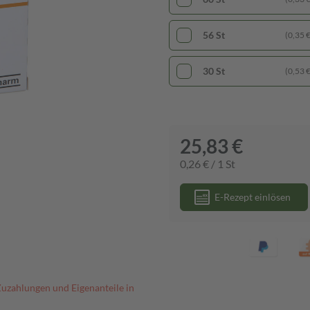
56 St
(0,35 € 
30 St
(0,53 € 
25,83 €
0,26 € / 1 St
E-Rezept einlösen
Zuzahlungen und Eigenanteile in