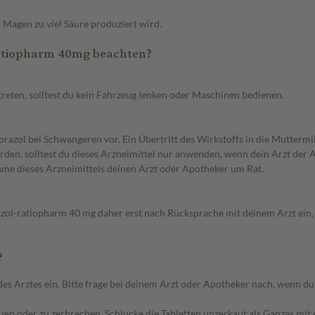
 Magen zu viel Säure produziert wird.
atiopharm 40mg beachten?
eten, solltest du kein Fahrzeug lenken oder Maschinen bedienen.
azol bei Schwangeren vor. Ein Übertritt des Wirkstoffs in die Muttermi
en, solltest du dieses Arzneimittel nur anwenden, wenn dein Arzt der Ansi
hme dieses Arzneimittels deinen Arzt oder Apotheker um Rat.
ol-ratiopharm 40 mg daher erst nach Rücksprache mit deinem Arzt ein, w
?
ztes ein. Bitte frage bei deinem Arzt oder Apotheker nach, wenn du di
auen oder zu zerbrechen. Schlucke die Tabletten unzerkaut als Ganzes mit