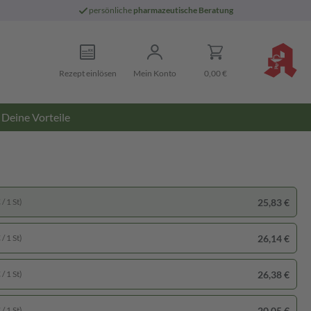
persönliche
pharmazeutische Beratung
Rezept einlösen
Mein Konto
0,00 €
Deine Vorteile
25,83 €
/ 1 St)
26,14 €
/ 1 St)
26,38 €
/ 1 St)
20,05 €
/ 1 St)