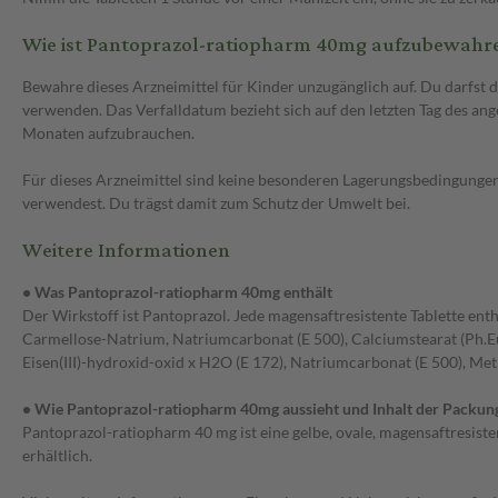
Wie ist Pantoprazol-ratiopharm 40mg aufzubewahr
Bewahre dieses Arzneimittel für Kinder unzugänglich auf. Du darfst
verwenden. Das Verfalldatum bezieht sich auf den letzten Tag des an
Monaten aufzubrauchen.
Für dieses Arzneimittel sind keine besonderen Lagerungsbedingungen 
verwendest. Du trägst damit zum Schutz der Umwelt bei.
Weitere Informationen
• Was Pantoprazol-ratiopharm 40mg enthält
Der Wirkstoff ist Pantoprazol. Jede magensaftresistente Tablette enth
Carmellose-Natrium, Natriumcarbonat (E 500), Calciumstearat (Ph.Eur.
Eisen(III)-hydroxid-oxid x H2O (E 172), Natriumcarbonat (E 500), Metha
• Wie Pantoprazol-ratiopharm 40mg aussieht und Inhalt der Packun
Pantoprazol-ratiopharm 40 mg ist eine gelbe, ovale, magensaftresisten
erhältlich.