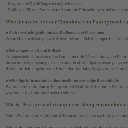
- Magen- und Zwölffingerdarmgeschwüren
- Zollinger-Ellison-Syndrom und anderen Erkrankungen, bei denen im
Was musst du vor der Einnahme von Pantoprazol-r
● Verkehrstüchtigkeit und das Bedienen von Maschinen
Wenn Nebenwirkungen wie Schwindel oder Sehstörungen bei dir auftr
● Schwangerschaft und Stillzeit
Es liegen keine hinreichenden Daten über die Verwendung von Pantopr
du vermutest, schwanger zu sein oder beabsichtigst, schwanger zu werd
Risiko für dein ungeborenes Kind oder das Baby. Frage vor der Einna
● Wichtige Informationen über bestimmte sonstige Bestandteile
Pantoprazol-ratiopharm 40 mg enthält Maltitol. Bitte nimm Pantopraz
gegenüber bestimmten Zuckern leidest.
Wie ist Pantoprazol-ratiopharm 40mg einzunehmen
Nimm Pantoprazol-ratiopharm 40mg immer genau nach Anweisung des Ar
Nimm die Tabletten 1 Stunde vor einer Mahlzeit ein, ohne sie zu zerk