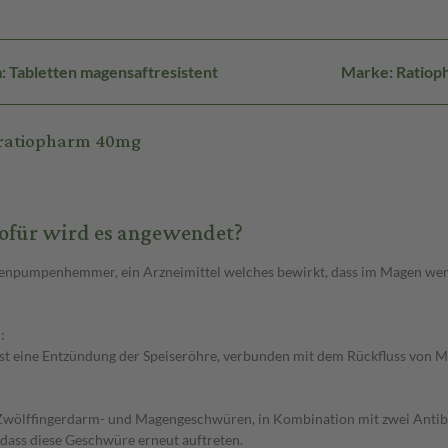
 Tabletten magensaftresistent
Marke: Ratiop
-ratiopharm 40mg
ofür wird es angewendet?
onenpumpenhemmer, ein Arzneimittel welches bewirkt, dass im Magen wen
:
 ist eine Entzündung der Speiseröhre, verbunden mit dem Rückfluss von 
 Zwölffingerdarm- und Magengeschwüren, in Kombination mit zwei Antibiot
 dass diese Geschwüre erneut auftreten.