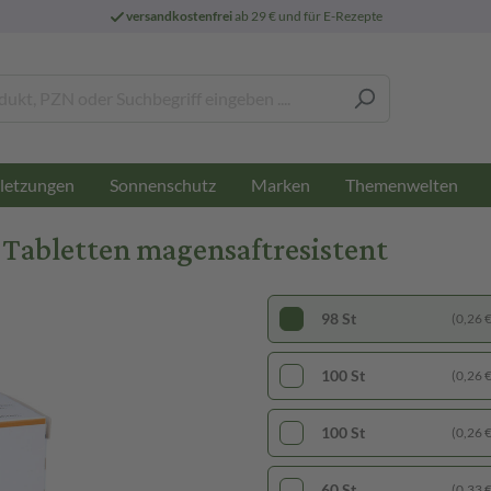
versandkostenfrei
ab 29 € und für E-Rezepte
letzungen
Sonnenschutz
Marken
Themenwelten
 Tabletten magensaftresistent
98 St
(0,26 € 
100 St
(0,26 € 
100 St
(0,26 € 
60 St
(0,33 € 