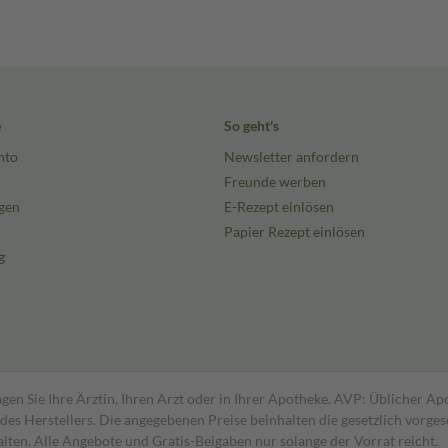
e
So geht's
nto
Newsletter anfordern
Freunde werben
gen
E-Rezept einlösen
Papier Rezept einlösen
g
gen Sie Ihre Ärztin, Ihren Arzt oder in Ihrer Apotheke. AVP: Üblicher A
s Herstellers. Die angegebenen Preise beinhalten die gesetzlich vorgesc
alten. Alle Angebote und Gratis-Beigaben nur solange der Vorrat reicht.