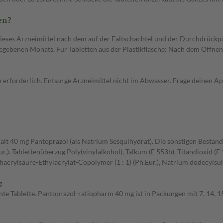
en?
 dieses Arzneimittel nach dem auf der Faltschachtel und der Durchdrück
gegebenen Monats. Für Tabletten aus der Plastikflasche: Nach dem Öffnen
erforderlich. Entsorge Arzneimittel nicht im Abwasser. Frage deinen Apo
ält 40 mg Pantoprazol (als Natrium Sesquihydrat). Die sonstigen Bestandt
). Tablettenüberzug Poly(vinylalkohol), Talkum (E 553b), Titandioxid (E
crylsäure-Ethylacrylat-Copolymer (1 : 1) (Ph.Eur.), Natrium dodecylsulfat 
g
te Tablette. Pantoprazol-ratiopharm 40 mg ist in Packungen mit 7, 14, 15