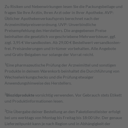
Zu Risiken und Nebenwirkungen lesen Sie die Packungsbeilage und
fragen Sie Ihre Ärztin, Ihren Arzt oder in Ihrer Apotheke. AVP:
Üblicher Apothekenverkaufspreis berechnet nach der
Arzneimittelpreisverordnung. UVP: Unverbindliche
Preisempfehlung des Herstellers. Die angegebenen Preise
beinhalten die gesetzlich vorgeschriebene Mehrwertsteuer, ggf.
zzgl. 3,95 € Versandkosten. Ab 29,00 € Bestell­wert versand­kosten­
frei. Preisänderungen und Irrtümer vorbehalten. Alle Angebote
und Gratis-Beigaben nur solange der Vorrat reicht.
1
Eine pharmazeutische Prüfung der Arzneimittel und sonstigen
Produkte in deinem Warenkorb beinhaltet die Durchführung von
Wechselwirkungschecks und die Prüfung etwaiger
Anwendungshinweise des Herstellers.
2
Biozidprodukte
vorsichtig verwenden. Vor Gebrauch stets Etikett
und Produktinformationen lesen.
3
Die Übergabe deiner Bestellung an den Paketdienstleister erfolgt
bei uns werktags von Montag bis Freitag bis 18:00 Uhr. Der genaue
Lieferzeitpunkt kann je nach Region und in Abhängigkeit der