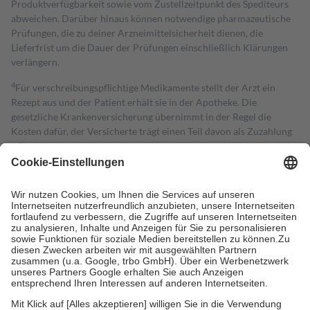
Produktverfügbarkeit sowie vom Zustellzeitpunkt des Spediteurs
abweichen. Darüber hinaus können notwendige pharmazeutische
Prüfungen, die zu deiner Arzneimittelsicherheit dienen, die
Lieferfrist um die Dauer der Prüfungen einschließlich Klärungen
verlängern.
4
Für verschreibungspflichtige Medikamente stellt der Arzt ein
Rezept aus und der Patient erhält sie in der Apotheke. Die
gesetzliche Krankenversicherung übernimmt in der Regel die
Kosten dafür, der Versicherte trägt einen Teil davon als Zuzahlung
mit.
Grundsätzlich leisten Mitglieder Zuzahlungen in Höhe von zehn
Prozent des Abgabepreises,
mindestens
jedoch
fünf Euro
und
höchstens zehn Euro.
Es sind jedoch nie mehr als die tatsächlichen
Kosten der Leistung zu entrichten.
Diese Regeln gelten grundsätzlich auch für Online-Apotheken.
Bei Heilmitteln und häuslicher Krankenpflege beträgt die
Zuzahlung zehn Prozent der Kosten sowie zehn Euro je
Verordnung.
Um das Engagement der Versicherten für ihre eigene Gesundheit zu
stärken und die besondere Stellung der Familie zu unterstützen,
fallen
keine Zuzahlungen
an bei: