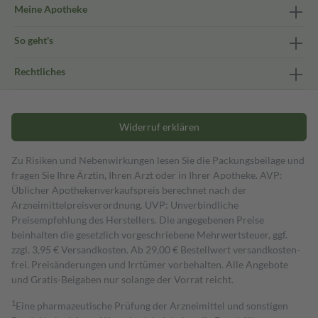
Meine Apotheke
So geht's
Rechtliches
Widerruf erklären
Zu Risiken und Nebenwirkungen lesen Sie die Packungsbeilage und
fragen Sie Ihre Ärztin, Ihren Arzt oder in Ihrer Apotheke. AVP:
Üblicher Apothekenverkaufspreis berechnet nach der
Arzneimittelpreisverordnung. UVP: Unverbindliche
Preisempfehlung des Herstellers. Die angegebenen Preise
beinhalten die gesetzlich vorgeschriebene Mehrwertsteuer, ggf.
zzgl. 3,95 € Versandkosten. Ab 29,00 € Bestell­wert versand­kosten­
frei. Preisänderungen und Irrtümer vorbehalten. Alle Angebote
und Gratis-Beigaben nur solange der Vorrat reicht.
1
Eine pharmazeutische Prüfung der Arzneimittel und sonstigen