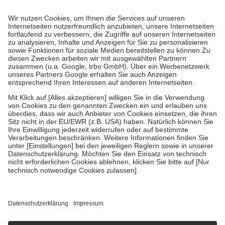
Prozent des Abgabepreises,
mindestens
jedoch
fünf Euro
und
höchstens zehn Euro.
Es sind jedoch nie mehr als die tatsächlichen
Kosten der Leistung zu entrichten.
Diese Regeln gelten grundsätzlich auch für Online-Apotheken.
Bei Heilmitteln und häuslicher Krankenpflege beträgt die
Zuzahlung zehn Prozent der Kosten sowie zehn Euro je
Verordnung.
Um das Engagement der Versicherten für ihre eigene Gesundheit zu
stärken und die besondere Stellung der Familie zu unterstützen,
fallen
keine Zuzahlungen
an bei:
• Kindern und Jugendlichen bis zum vollendeten 18. Lebensjahr
mit Ausnahme der Fahrkosten
• Untersuchungen zur Vorsorge und Früherkennung, die von der
GKV getragen werden
• empfohlenen Schutzimpfungen
• Harn- und Blutteststreifen
Wir nutzen Trusted Shops als unabhängigen Dienstleister für die
Einholung von Bewertungen. Trusted Shops hat Maßnahmen
getroffen, um sicherzustellen, dass es sich um echte Bewertungen
handelt. Mehr Informationen findest du hier:
https://help.etrusted.com/hc/de/articles/4419944605341