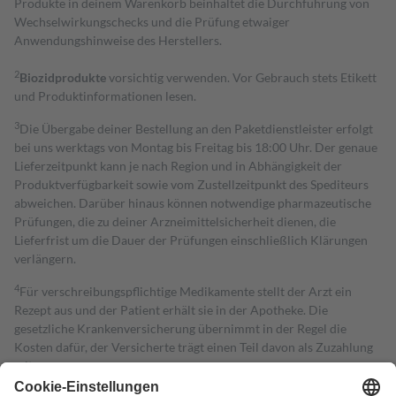
Produkte in deinem Warenkorb beinhaltet die Durchführung von
Wechselwirkungschecks und die Prüfung etwaiger
Anwendungshinweise des Herstellers.
2
Biozidprodukte
vorsichtig verwenden. Vor Gebrauch stets Etikett
und Produktinformationen lesen.
3
Die Übergabe deiner Bestellung an den Paketdienstleister erfolgt
bei uns werktags von Montag bis Freitag bis 18:00 Uhr. Der genaue
Lieferzeitpunkt kann je nach Region und in Abhängigkeit der
Produktverfügbarkeit sowie vom Zustellzeitpunkt des Spediteurs
abweichen. Darüber hinaus können notwendige pharmazeutische
Prüfungen, die zu deiner Arzneimittelsicherheit dienen, die
Lieferfrist um die Dauer der Prüfungen einschließlich Klärungen
verlängern.
4
Für verschreibungspflichtige Medikamente stellt der Arzt ein
Rezept aus und der Patient erhält sie in der Apotheke. Die
gesetzliche Krankenversicherung übernimmt in der Regel die
Kosten dafür, der Versicherte trägt einen Teil davon als Zuzahlung
mit.
Grundsätzlich leisten Mitglieder Zuzahlungen in Höhe von zehn