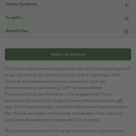
Meine Apotheke
So geht's
Rechtliches
Widerruf erklären
Zu Risiken und Nebenwirkungen lesen Sie die Packungsbeilage und
fragen Sie Ihre Ärztin, Ihren Arzt oder in Ihrer Apotheke. AVP:
Üblicher Apothekenverkaufspreis berechnet nach der
Arzneimittelpreisverordnung. UVP: Unverbindliche
Preisempfehlung des Herstellers. Die angegebenen Preise
beinhalten die gesetzlich vorgeschriebene Mehrwertsteuer, ggf.
zzgl. 3,95 € Versandkosten. Ab 29,00 € Bestell­wert versand­kosten­
frei. Preisänderungen und Irrtümer vorbehalten. Alle Angebote
und Gratis-Beigaben nur solange der Vorrat reicht.
1
Eine pharmazeutische Prüfung der Arzneimittel und sonstigen