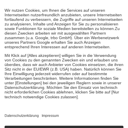
Prozent des Abgabepreises,
mindestens
jedoch
fünf Euro
und
höchstens zehn Euro.
Es sind jedoch nie mehr als die tatsächlichen
Kosten der Leistung zu entrichten.
Diese Regeln gelten grundsätzlich auch für Online-Apotheken.
Bei Heilmitteln und häuslicher Krankenpflege beträgt die
Zuzahlung zehn Prozent der Kosten sowie zehn Euro je
Verordnung.
Um das Engagement der Versicherten für ihre eigene Gesundheit zu
stärken und die besondere Stellung der Familie zu unterstützen,
fallen
keine Zuzahlungen
an bei:
• Kindern und Jugendlichen bis zum vollendeten 18. Lebensjahr
mit Ausnahme der Fahrkosten
• Untersuchungen zur Vorsorge und Früherkennung, die von der
GKV getragen werden
• empfohlenen Schutzimpfungen
• Harn- und Blutteststreifen
Wir nutzen Trusted Shops als unabhängigen Dienstleister für die
Einholung von Bewertungen. Trusted Shops hat Maßnahmen
getroffen, um sicherzustellen, dass es sich um echte Bewertungen
handelt. Mehr Informationen findest du hier:
https://help.etrusted.com/hc/de/articles/4419944605341