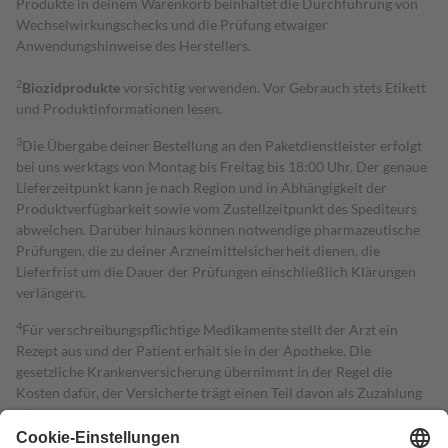
Produkte in deinem Warenkorb beinhaltet die Durchführung von
Wechselwirkungschecks und die Prüfung etwaiger
Anwendungshinweise des Herstellers.
2
Biozidprodukte
vorsichtig verwenden. Vor Gebrauch stets Etikett
und Produktinformationen lesen.
3
Die Übergabe deiner Bestellung an den Paketdienstleister erfolgt
bei uns werktags von Montag bis Freitag bis 18:00 Uhr. Der genaue
Lieferzeitpunkt kann je nach Region und in Abhängigkeit der
Produktverfügbarkeit sowie vom Zustellzeitpunkt des Spediteurs
abweichen. Darüber hinaus können notwendige pharmazeutische
Prüfungen, die zu deiner Arzneimittelsicherheit dienen, die
Lieferfrist um die Dauer der Prüfungen einschließlich Klärungen
verlängern.
4
Für verschreibungspflichtige Medikamente stellt der Arzt ein
Rezept aus und der Patient erhält sie in der Apotheke. Die
gesetzliche Krankenversicherung übernimmt in der Regel die
Kosten dafür, der Versicherte trägt einen Teil davon als Zuzahlung
mit.
Grundsätzlich leisten Mitglieder Zuzahlungen in Höhe von zehn