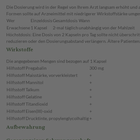
Die Dosierung wird in der Regel von Ihrem Arzt langsam erhöht und au
Formen sollte auf Arzneimittel mit niedrigerer Wirkstoffstärke umge
Wer
Einzeldosis
Gesamtdosis
Wann
Erwachsene
1 Kapsel
2-mal täglich
unabhängig von der Mahlzeit
Höchstdosis: Eine Dosis von 2 Kapseln pro Tag sollte nicht überschri
reduzieren oder den Dosierungsabstand verlängern. Ältere Patienten:
Wirkstoffe
Die angegebenen Mengen sind bezogen auf 1 Kapsel
Hilfsstoff
Pregabalin
300 mg
Hilfsstoff
Maisstärke, vorverkleistert
+
Hilfsstoff
Mannitol
+
Hilfsstoff
Talkum
+
Hilfsstoff
Gelatine
+
Hilfsstoff
Titandioxid
+
Hilfsstoff
Eisen(III)-oxid
+
Hilfsstoff
Drucktinte, propylenglycolhaltig
+
Aufbewahrung