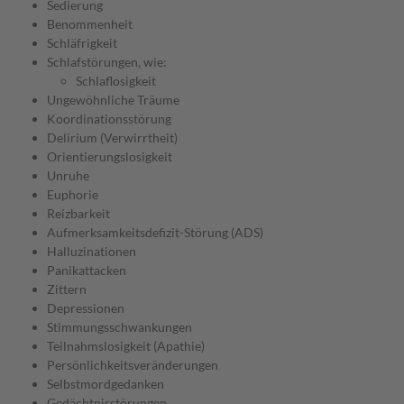
Sedierung
Benommenheit
Schläfrigkeit
Schlafstörungen, wie:
Schlaflosigkeit
Ungewöhnliche Träume
Koordinationsstörung
Delirium (Verwirrtheit)
Orientierungslosigkeit
Unruhe
Euphorie
Reizbarkeit
Aufmerksamkeitsdefizit-Störung (ADS)
Halluzinationen
Panikattacken
Zittern
Depressionen
Stimmungsschwankungen
Teilnahmslosigkeit (Apathie)
Persönlichkeitsveränderungen
Selbstmordgedanken
Gedächtnisstörungen