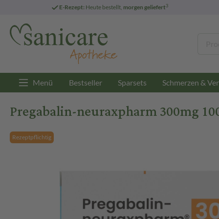
3
E-Rezept:
Heute bestellt,
morgen geliefert
Menü
Bestseller
Sparsets
Schmerzen & Ver
Pregabalin-neuraxpharm 300mg 100
Rezeptpflichtig