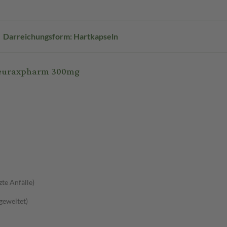
Darreichungsform: Hartkapseln
-neuraxpharm 300mg
zte Anfälle)
sgeweitet)