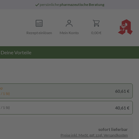
persönliche
pharmazeutische Beratung
Rezept einlösen
Mein Konto
0,00 €
Deine Vorteile
pp
60,61 €
/ 1 St)
40,61 €
/ 1 St)
sofort lieferbar
Preise inkl. MwSt. ggf. zzgl. Versandkosten