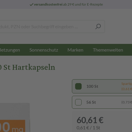
versandkostenfrei
ab 29 € und für E-Rezepte
letzungen
Sonnenschutz
Marken
Themenwelten
 St Hartkapseln
Sparti
100 St
(0,61 € 
56 St
(0,73 € 
60,61 €
0,61 € / 1 St