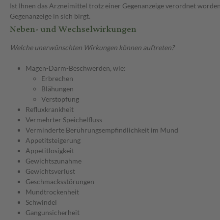
Ist Ihnen das Arzneimittel trotz einer Gegenanzeige verordnet worden
Gegenanzeige in sich birgt.
Neben- und Wechselwirkungen
Welche unerwünschten Wirkungen können auftreten?
Magen-Darm-Beschwerden, wie:
Erbrechen
Blähungen
Verstopfung
Refluxkrankheit
Vermehrter Speichelfluss
Verminderte Berührungsempfindlichkeit im Mund
Appetitsteigerung
Appetitlosigkeit
Gewichtszunahme
Gewichtsverlust
Geschmacksstörungen
Mundtrockenheit
Schwindel
Gangunsicherheit