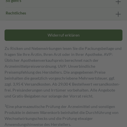
So geht's
Rechtliches
Widerruf erklären
Zu Risiken und Nebenwirkungen lesen Sie die Packungsbeilage und
fragen Sie Ihre Ärztin, Ihren Arzt oder in Ihrer Apotheke. AVP:
Üblicher Apothekenverkaufspreis berechnet nach der
Arzneimittelpreisverordnung. UVP: Unverbindliche
Preisempfehlung des Herstellers. Die angegebenen Preise
beinhalten die gesetzlich vorgeschriebene Mehrwertsteuer, ggf.
zzgl. 3,95 € Versandkosten. Ab 29,00 € Bestell­wert versand­kosten­
frei. Preisänderungen und Irrtümer vorbehalten. Alle Angebote
und Gratis-Beigaben nur solange der Vorrat reicht.
1
Eine pharmazeutische Prüfung der Arzneimittel und sonstigen
Produkte in deinem Warenkorb beinhaltet die Durchführung von
Wechselwirkungschecks und die Prüfung etwaiger
Anwendungshinweise des Herstellers.