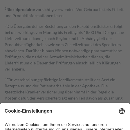
2
Biozidprodukte
vorsichtig verwenden. Vor Gebrauch stets Etikett
und Produktinformationen lesen.
3
Die Übergabe deiner Bestellung an den Paketdienstleister erfolgt
bei uns werktags von Montag bis Freitag bis 18:00 Uhr. Der genaue
Lieferzeitpunkt kann je nach Region und in Abhängigkeit der
Produktverfügbarkeit sowie vom Zustellzeitpunkt des Spediteurs
abweichen. Darüber hinaus können notwendige pharmazeutische
Prüfungen, die zu deiner Arzneimittelsicherheit dienen, die
Lieferfrist um die Dauer der Prüfungen einschließlich Klärungen
verlängern.
4
Für verschreibungspflichtige Medikamente stellt der Arzt ein
Rezept aus und der Patient erhält sie in der Apotheke. Die
gesetzliche Krankenversicherung übernimmt in der Regel die
Kosten dafür, der Versicherte trägt einen Teil davon als Zuzahlung
mit.
Grundsätzlich leisten Mitglieder Zuzahlungen in Höhe von zehn
Prozent des Abgabepreises,
mindestens
jedoch
fünf Euro
und
höchstens zehn Euro.
Es sind jedoch nie mehr als die tatsächlichen
Kosten der Leistung zu entrichten.