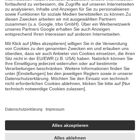
Diese Regeln gelten grundsätzlich auch für Online-Apotheken.
Bei Heilmitteln und häuslicher Krankenpflege beträgt die
Zuzahlung zehn Prozent der Kosten sowie zehn Euro je
Verordnung.
Um das Engagement der Versicherten für ihre eigene Gesundheit zu
stärken und die besondere Stellung der Familie zu unterstützen,
fallen
keine Zuzahlungen
an bei:
• Kindern und Jugendlichen bis zum vollendeten 18. Lebensjahr
mit Ausnahme der Fahrkosten
• Untersuchungen zur Vorsorge und Früherkennung, die von der
GKV getragen werden
• empfohlenen Schutzimpfungen
• Harn- und Blutteststreifen
Wir nutzen Trusted Shops als unabhängigen Dienstleister für die
Einholung von Bewertungen. Trusted Shops hat Maßnahmen
getroffen, um sicherzustellen, dass es sich um echte Bewertungen
handelt. Mehr Informationen findest du hier:
https://help.etrusted.com/hc/de/articles/4419944605341
Einige Bilder und Inhalte wurden unter Zuhilfenahme künstlicher
Intelligenz erstellt.