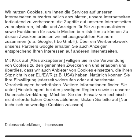
Prozent des Abgabepreises,
mindestens
jedoch
fünf Euro
und
höchstens zehn Euro.
Es sind jedoch nie mehr als die tatsächlichen
Kosten der Leistung zu entrichten.
Diese Regeln gelten grundsätzlich auch für Online-Apotheken.
Bei Heilmitteln und häuslicher Krankenpflege beträgt die
Zuzahlung zehn Prozent der Kosten sowie zehn Euro je
Verordnung.
Um das Engagement der Versicherten für ihre eigene Gesundheit zu
stärken und die besondere Stellung der Familie zu unterstützen,
fallen
keine Zuzahlungen
an bei:
• Kindern und Jugendlichen bis zum vollendeten 18. Lebensjahr
mit Ausnahme der Fahrkosten
• Untersuchungen zur Vorsorge und Früherkennung, die von der
GKV getragen werden
• empfohlenen Schutzimpfungen
• Harn- und Blutteststreifen
Wir nutzen Trusted Shops als unabhängigen Dienstleister für die
Einholung von Bewertungen. Trusted Shops hat Maßnahmen
getroffen, um sicherzustellen, dass es sich um echte Bewertungen
handelt. Mehr Informationen findest du hier:
https://help.etrusted.com/hc/de/articles/4419944605341