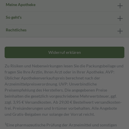
Meine Apotheke
So geht's
Rechtliches
Widerruf erklären
Zu Risiken und Nebenwirkungen lesen Sie die Packungsbeilage und
fragen Sie Ihre Ärztin, Ihren Arzt oder in Ihrer Apotheke. AVP:
Üblicher Apothekenverkaufspreis berechnet nach der
Arzneimittelpreisverordnung. UVP: Unverbindliche
Preisempfehlung des Herstellers. Die angegebenen Preise
beinhalten die gesetzlich vorgeschriebene Mehrwertsteuer, ggf.
zzgl. 3,95 € Versandkosten. Ab 29,00 € Bestell­wert versand­kosten­
frei. Preisänderungen und Irrtümer vorbehalten. Alle Angebote
und Gratis-Beigaben nur solange der Vorrat reicht.
1
Eine pharmazeutische Prüfung der Arzneimittel und sonstigen