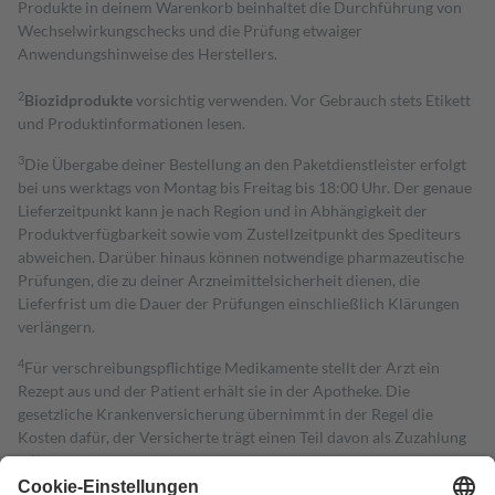
Produkte in deinem Warenkorb beinhaltet die Durchführung von
Wechselwirkungschecks und die Prüfung etwaiger
Anwendungshinweise des Herstellers.
2
Biozidprodukte
vorsichtig verwenden. Vor Gebrauch stets Etikett
und Produktinformationen lesen.
3
Die Übergabe deiner Bestellung an den Paketdienstleister erfolgt
bei uns werktags von Montag bis Freitag bis 18:00 Uhr. Der genaue
Lieferzeitpunkt kann je nach Region und in Abhängigkeit der
Produktverfügbarkeit sowie vom Zustellzeitpunkt des Spediteurs
abweichen. Darüber hinaus können notwendige pharmazeutische
Prüfungen, die zu deiner Arzneimittelsicherheit dienen, die
Lieferfrist um die Dauer der Prüfungen einschließlich Klärungen
verlängern.
4
Für verschreibungspflichtige Medikamente stellt der Arzt ein
Rezept aus und der Patient erhält sie in der Apotheke. Die
gesetzliche Krankenversicherung übernimmt in der Regel die
Kosten dafür, der Versicherte trägt einen Teil davon als Zuzahlung
mit.
Grundsätzlich leisten Mitglieder Zuzahlungen in Höhe von zehn