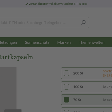
versandkostenfrei
ab 29 € und für E-Rezepte
letzungen
Sonnenschutz
Marken
Themenwelten
Hartkapseln
Sparti
200 St
(0,25 € 
100 St
(0,27 € 
70 St
(0,36 € 