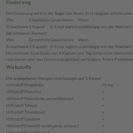
Dosierung
Die Dosierung wird in der Regel von Ihrem Arzt langsam erhöht und a
Wer
Einzeldosis
Gesamtdosis
Wann
Erwachsene
1 Kapsel
2-3 mal täglich
unabhängig von der Mahlzeit
Bei schweren Formen:
Wer
Einzeldosis
Gesamtdosis
Wann
Erwachsene
2 Kapseln
2-3 mal täglich
unabhängig von der Mahlzeit
Höchstdosis: Eine Dosis von 8 Kapseln pro Tag sollte nicht überschri
reduzieren oder den Dosierungsabstand verlängern. Ältere Patienten:
Wirkstoffe
Die angegebenen Mengen sind bezogen auf 1 Kapsel
Hilfsstoff
Pregabalin
75 mg
Hilfsstoff
Mannitol
+
Hilfsstoff
Maisstärke, vorverkleistert
+
Hilfsstoff
Talkum
+
Hilfsstoff
Titandioxid
+
Hilfsstoff
Gelatine
+
Hilfsstoff
Eisen(III)-oxidhydrat, schwarz
+
Hilfsstoff
Eisen(III)-oxid
+