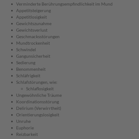
Verminderte Berührungsempfindlichkeit im Mund
Appetitsteigerung
Appetitlosigkeit
Gewichtszunahme
Gewichtsverlust
Geschmacksstörungen
Mundtrockenheit
Schwindel
Gangunsicherheit
Sedierung
Benommenheit
Schläfrigkeit
Schlafstörungen, wie:
Schlaflosigkeit
Ungewöhnliche Träume
Koordinationsstörung
Delirium (Verwirrtheit)
Orientierungslosigkeit
Unruhe
Euphorie
Reizbarkeit