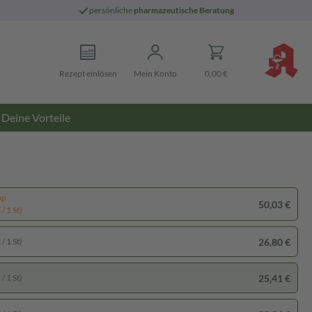
persönliche
pharmazeutische Beratung
Rezept einlösen
Mein Konto
0,00 €
Deine Vorteile
pp
50,03 €
/ 1 St)
26,80 €
/ 1 St)
25,41 €
/ 1 St)