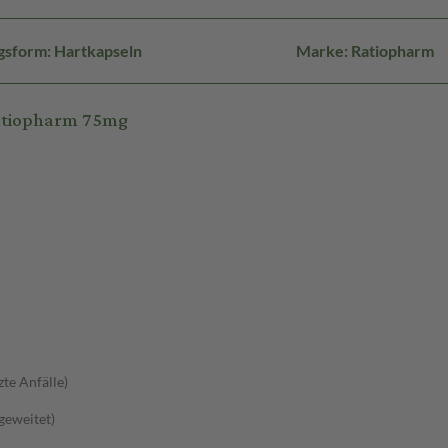
gsform: Hartkapseln
Marke: Ratiopharm
ratiopharm 75mg
zte Anfälle)
sgeweitet)