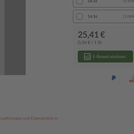
56 St
(0,41 € 
14 St
(1,08 € 
25,41 €
0,36 € / 1 St
E-Rezept einlösen
Zuzahlungen und Eigenanteile in