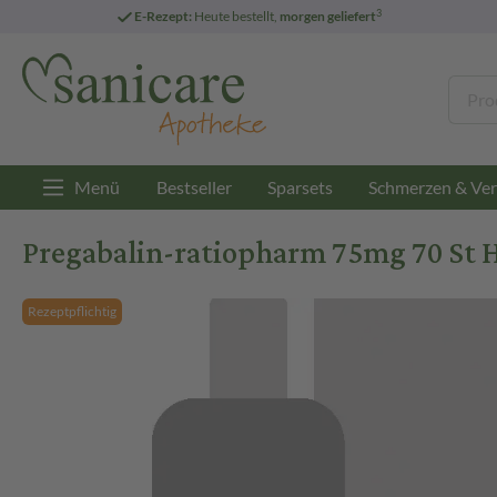
3
E-Rezept:
Heute bestellt,
morgen geliefert
Menü
Bestseller
Sparsets
Schmerzen & Ver
Pregabalin-ratiopharm 75mg 70 St 
Rezeptpflichtig