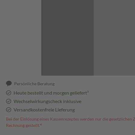
Abbildung kann abweichen
Persönliche Beratung
Heute bestellt und morgen geliefert³
Wechselwirkungscheck inklusive
Versandkostenfreie Lieferung
Bei der Einlösung eines Kassenrezeptes werden nur die gesetzlichen 
Rechnung gestellt.⁴