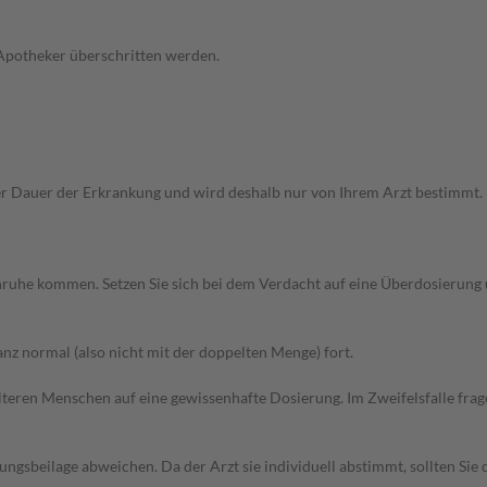
 Apotheker überschritten werden.
Dauer der Erkrankung und wird deshalb nur von Ihrem Arzt bestimmt. Pri
 Unruhe kommen. Setzen Sie sich bei dem Verdacht auf eine Überdosierun
z normal (also nicht mit der doppelten Menge) fort.
d älteren Menschen auf eine gewissenhafte Dosierung. Im Zweifelsfalle f
gsbeilage abweichen. Da der Arzt sie individuell abstimmt, sollten Si