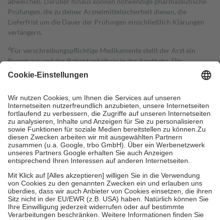
abweichen. Darüber hinaus können notwendige pharmazeutische
Prüfungen, die zu deiner Arzneimittelsicherheit dienen, die
Lieferfrist um die Dauer der Prüfungen einschließlich Klärungen
verlängern.
4
Für verschreibungspflichtige Medikamente stellt der Arzt ein
Rezept aus und der Patient erhält sie in der Apotheke. Die
gesetzliche Krankenversicherung übernimmt in der Regel die
Kosten dafür, der Versicherte trägt einen Teil davon als Zuzahlung
mit.
Grundsätzlich leisten Mitglieder Zuzahlungen in Höhe von zehn
Prozent des Abgabepreises,
mindestens
jedoch
fünf Euro
und
höchstens zehn Euro.
Es sind jedoch nie mehr als die tatsächlichen
Kosten der Leistung zu entrichten.
Diese Regeln gelten grundsätzlich auch für Online-Apotheken.
Bei Heilmitteln und häuslicher Krankenpflege beträgt die
Zuzahlung zehn Prozent der Kosten sowie zehn Euro je
Verordnung.
Um das Engagement der Versicherten für ihre eigene Gesundheit zu
stärken und die besondere Stellung der Familie zu unterstützen,
fallen
keine Zuzahlungen
an bei:
• Kindern und Jugendlichen bis zum vollendeten 18. Lebensjahr