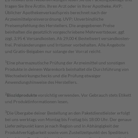
fragen Sie Ihre Ärztin, Ihren Arzt oder in Ihrer Apotheke. AVP:
Üblicher Apothekenverkaufspreis berechnet nach der
Arzneimittelpreisverordnung. UVP: Unverbindliche
Preisempfehlung des Herstellers. Die angegebenen Preise
beinhalten die gesetzlich vorgeschriebene Mehrwertsteuer, ggf.
zzgl. 3,95 € Versandkosten. Ab 29,00 € Bestell­wert versand­kosten­
frei. Preisänderungen und Irrtümer vorbehalten. Alle Angebote
und Gratis-Beigaben nur solange der Vorrat reicht.
1
Eine pharmazeutische Prüfung der Arzneimittel und sonstigen
Produkte in deinem Warenkorb beinhaltet die Durchführung von
Wechselwirkungschecks und die Prüfung etwaiger
Anwendungshinweise des Herstellers.
2
Biozidprodukte
vorsichtig verwenden. Vor Gebrauch stets Etikett
und Produktinformationen lesen.
3
Die Übergabe deiner Bestellung an den Paketdienstleister erfolgt
bei uns werktags von Montag bis Freitag bis 18:00 Uhr. Der genaue
Lieferzeitpunkt kann je nach Region und in Abhängigkeit der
Produktverfügbarkeit sowie vom Zustellzeitpunkt des Spediteurs