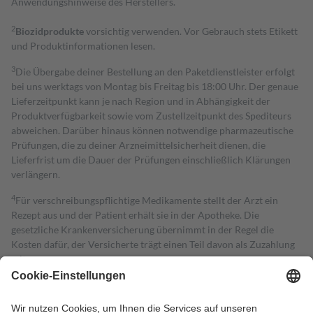
Anwendungshinweise des Herstellers.
2
Biozidprodukte
vorsichtig verwenden. Vor Gebrauch stets Etikett
und Produktinformationen lesen.
3
Die Übergabe deiner Bestellung an den Paketdienstleister erfolgt
bei uns werktags von Montag bis Freitag bis 18:00 Uhr. Der genaue
Lieferzeitpunkt kann je nach Region und in Abhängigkeit der
Produktverfügbarkeit sowie vom Zustellzeitpunkt des Spediteurs
abweichen. Darüber hinaus können notwendige pharmazeutische
Prüfungen, die zu deiner Arzneimittelsicherheit dienen, die
Lieferfrist um die Dauer der Prüfungen einschließlich Klärungen
verlängern.
4
Für verschreibungspflichtige Medikamente stellt der Arzt ein
Rezept aus und der Patient erhält sie in der Apotheke. Die
gesetzliche Krankenversicherung übernimmt in der Regel die
Kosten dafür, der Versicherte trägt einen Teil davon als Zuzahlung
mit.
Grundsätzlich leisten Mitglieder Zuzahlungen in Höhe von zehn
Prozent des Abgabepreises,
mindestens
jedoch
fünf Euro
und
höchstens zehn Euro.
Es sind jedoch nie mehr als die tatsächlichen