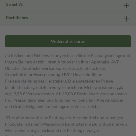
So geht's
Rechtliches
Widerruf erklären
Zu Risiken und Nebenwirkungen lesen Sie die Packungsbeilage und
fragen Sie Ihre Ärztin, Ihren Arzt oder in Ihrer Apotheke. AVP:
Üblicher Apothekenverkaufspreis berechnet nach der
Arzneimittelpreisverordnung. UVP: Unverbindliche
Preisempfehlung des Herstellers. Die angegebenen Preise
beinhalten die gesetzlich vorgeschriebene Mehrwertsteuer, ggf.
zzgl. 3,95 € Versandkosten. Ab 29,00 € Bestell­wert versand­kosten­
frei. Preisänderungen und Irrtümer vorbehalten. Alle Angebote
und Gratis-Beigaben nur solange der Vorrat reicht.
1
Eine pharmazeutische Prüfung der Arzneimittel und sonstigen
Produkte in deinem Warenkorb beinhaltet die Durchführung von
Wechselwirkungschecks und die Prüfung etwaiger