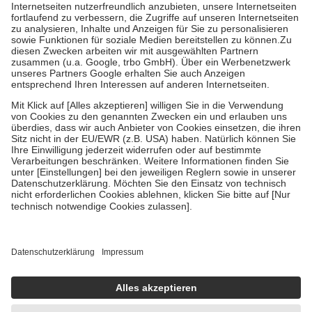
Kosten der Leistung zu entrichten.
Diese Regeln gelten grundsätzlich auch für Online-Apotheken.
Bei Heilmitteln und häuslicher Krankenpflege beträgt die
Zuzahlung zehn Prozent der Kosten sowie zehn Euro je
Verordnung.
Um das Engagement der Versicherten für ihre eigene Gesundheit zu
stärken und die besondere Stellung der Familie zu unterstützen,
fallen
keine Zuzahlungen
an bei:
• Kindern und Jugendlichen bis zum vollendeten 18. Lebensjahr
mit Ausnahme der Fahrkosten
• Untersuchungen zur Vorsorge und Früherkennung, die von der
GKV getragen werden
• empfohlenen Schutzimpfungen
• Harn- und Blutteststreifen
Wir nutzen Trusted Shops als unabhängigen Dienstleister für die
Einholung von Bewertungen. Trusted Shops hat Maßnahmen
getroffen, um sicherzustellen, dass es sich um echte Bewertungen
handelt. Mehr Informationen findest du hier:
https://help.etrusted.com/hc/de/articles/4419944605341
Einige Bilder und Inhalte wurden unter Zuhilfenahme künstlicher