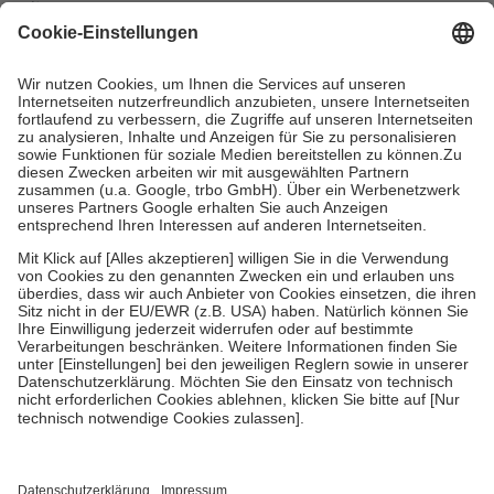
mit.
Grundsätzlich leisten Mitglieder Zuzahlungen in Höhe von zehn
Prozent des Abgabepreises,
mindestens
jedoch
fünf Euro
und
höchstens zehn Euro.
Es sind jedoch nie mehr als die tatsächlichen
Kosten der Leistung zu entrichten.
Diese Regeln gelten grundsätzlich auch für Online-Apotheken.
Bei Heilmitteln und häuslicher Krankenpflege beträgt die
Zuzahlung zehn Prozent der Kosten sowie zehn Euro je
Verordnung.
Um das Engagement der Versicherten für ihre eigene Gesundheit zu
stärken und die besondere Stellung der Familie zu unterstützen,
fallen
keine Zuzahlungen
an bei:
• Kindern und Jugendlichen bis zum vollendeten 18. Lebensjahr
mit Ausnahme der Fahrkosten
• Untersuchungen zur Vorsorge und Früherkennung, die von der
GKV getragen werden
• empfohlenen Schutzimpfungen
• Harn- und Blutteststreifen
Wir nutzen Trusted Shops als unabhängigen Dienstleister für die
Einholung von Bewertungen. Trusted Shops hat Maßnahmen
getroffen, um sicherzustellen, dass es sich um echte Bewertungen