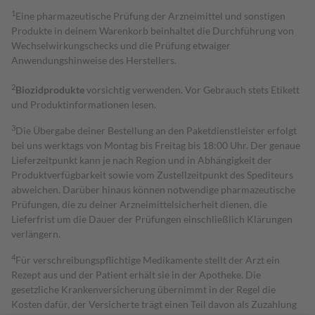
1
Eine pharmazeutische Prüfung der Arzneimittel und sonstigen
Produkte in deinem Warenkorb beinhaltet die Durchführung von
Wechselwirkungschecks und die Prüfung etwaiger
Anwendungshinweise des Herstellers.
2
Biozidprodukte
vorsichtig verwenden. Vor Gebrauch stets Etikett
und Produktinformationen lesen.
3
Die Übergabe deiner Bestellung an den Paketdienstleister erfolgt
bei uns werktags von Montag bis Freitag bis 18:00 Uhr. Der genaue
Lieferzeitpunkt kann je nach Region und in Abhängigkeit der
Produktverfügbarkeit sowie vom Zustellzeitpunkt des Spediteurs
abweichen. Darüber hinaus können notwendige pharmazeutische
Prüfungen, die zu deiner Arzneimittelsicherheit dienen, die
Lieferfrist um die Dauer der Prüfungen einschließlich Klärungen
verlängern.
4
Für verschreibungspflichtige Medikamente stellt der Arzt ein
Rezept aus und der Patient erhält sie in der Apotheke. Die
gesetzliche Krankenversicherung übernimmt in der Regel die
Kosten dafür, der Versicherte trägt einen Teil davon als Zuzahlung