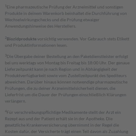
1
Eine pharmazeutische Prüfung der Arzneimittel und sonstigen
Produkte in deinem Warenkorb beinhaltet die Durchführung von
Wechselwirkungschecks und die Prüfung etwaiger
Anwendungshinweise des Herstellers.
2
Biozidprodukte
vorsichtig verwenden. Vor Gebrauch stets Etikett
und Produktinformationen lesen.
3
Die Übergabe deiner Bestellung an den Paketdienstleister erfolgt
bei uns werktags von Montag bis Freitag bis 18:00 Uhr. Der genaue
Lieferzeitpunkt kann je nach Region und in Abhängigkeit der
Produktverfügbarkeit sowie vom Zustellzeitpunkt des Spediteurs
abweichen. Darüber hinaus können notwendige pharmazeutische
Prüfungen, die zu deiner Arzneimittelsicherheit dienen, die
Lieferfrist um die Dauer der Prüfungen einschließlich Klärungen
verlängern.
4
Für verschreibungspflichtige Medikamente stellt der Arzt ein
Rezept aus und der Patient erhält sie in der Apotheke. Die
gesetzliche Krankenversicherung übernimmt in der Regel die
Kosten dafür, der Versicherte trägt einen Teil davon als Zuzahlung