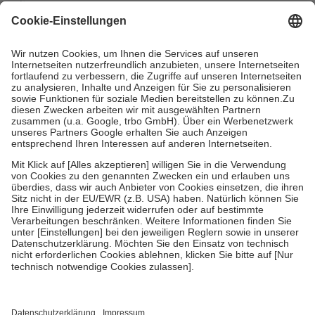
mit.
Grundsätzlich leisten Mitglieder Zuzahlungen in Höhe von zehn
Prozent des Abgabepreises,
mindestens
jedoch
fünf Euro
und
höchstens zehn Euro.
Es sind jedoch nie mehr als die tatsächlichen
Kosten der Leistung zu entrichten.
Diese Regeln gelten grundsätzlich auch für Online-Apotheken.
Bei Heilmitteln und häuslicher Krankenpflege beträgt die
Zuzahlung zehn Prozent der Kosten sowie zehn Euro je
Verordnung.
Um das Engagement der Versicherten für ihre eigene Gesundheit zu
stärken und die besondere Stellung der Familie zu unterstützen,
fallen
keine Zuzahlungen
an bei:
• Kindern und Jugendlichen bis zum vollendeten 18. Lebensjahr
mit Ausnahme der Fahrkosten
• Untersuchungen zur Vorsorge und Früherkennung, die von der
GKV getragen werden
• empfohlenen Schutzimpfungen
• Harn- und Blutteststreifen
Wir nutzen Trusted Shops als unabhängigen Dienstleister für die
Einholung von Bewertungen. Trusted Shops hat Maßnahmen
getroffen, um sicherzustellen, dass es sich um echte Bewertungen