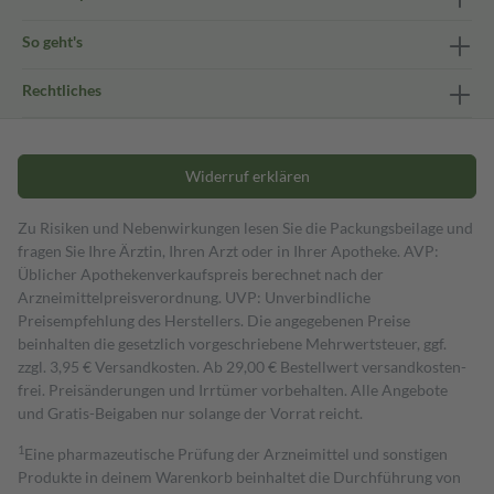
So geht's
Rechtliches
Widerruf erklären
Zu Risiken und Nebenwirkungen lesen Sie die Packungsbeilage und
fragen Sie Ihre Ärztin, Ihren Arzt oder in Ihrer Apotheke. AVP:
Üblicher Apothekenverkaufspreis berechnet nach der
Arzneimittelpreisverordnung. UVP: Unverbindliche
Preisempfehlung des Herstellers. Die angegebenen Preise
beinhalten die gesetzlich vorgeschriebene Mehrwertsteuer, ggf.
zzgl. 3,95 € Versandkosten. Ab 29,00 € Bestell­wert versand­kosten­
frei. Preisänderungen und Irrtümer vorbehalten. Alle Angebote
und Gratis-Beigaben nur solange der Vorrat reicht.
1
Eine pharmazeutische Prüfung der Arzneimittel und sonstigen
Produkte in deinem Warenkorb beinhaltet die Durchführung von