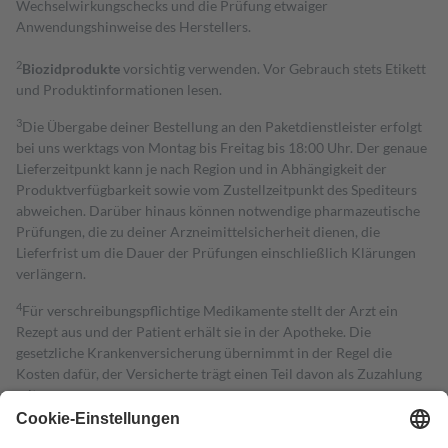
Wechselwirkungschecks und die Prüfung etwaiger
Anwendungshinweise des Herstellers.
2
Biozidprodukte
vorsichtig verwenden. Vor Gebrauch stets Etikett
und Produktinformationen lesen.
3
Die Übergabe deiner Bestellung an den Paketdienstleister erfolgt
bei uns werktags von Montag bis Freitag bis 18:00 Uhr. Der genaue
Lieferzeitpunkt kann je nach Region und in Abhängigkeit der
Produktverfügbarkeit sowie vom Zustellzeitpunkt des Spediteurs
abweichen. Darüber hinaus können notwendige pharmazeutische
Prüfungen, die zu deiner Arzneimittelsicherheit dienen, die
Lieferfrist um die Dauer der Prüfungen einschließlich Klärungen
verlängern.
4
Für verschreibungspflichtige Medikamente stellt der Arzt ein
Rezept aus und der Patient erhält sie in der Apotheke. Die
gesetzliche Krankenversicherung übernimmt in der Regel die
Kosten dafür, der Versicherte trägt einen Teil davon als Zuzahlung
mit.
Grundsätzlich leisten Mitglieder Zuzahlungen in Höhe von zehn
Prozent des Abgabepreises,
mindestens
jedoch
fünf Euro
und