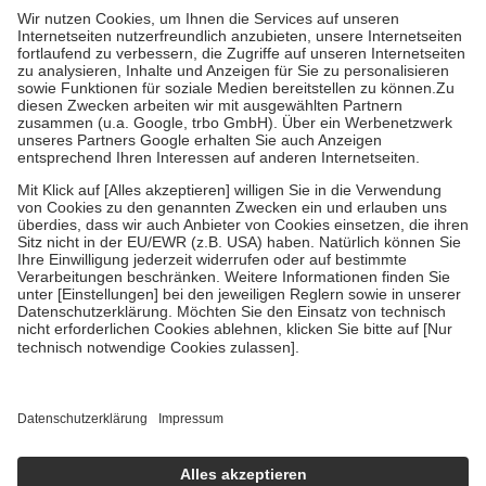
höchstens zehn Euro.
Es sind jedoch nie mehr als die tatsächlichen
Kosten der Leistung zu entrichten.
Diese Regeln gelten grundsätzlich auch für Online-Apotheken.
Bei Heilmitteln und häuslicher Krankenpflege beträgt die
Zuzahlung zehn Prozent der Kosten sowie zehn Euro je
Verordnung.
Um das Engagement der Versicherten für ihre eigene Gesundheit zu
stärken und die besondere Stellung der Familie zu unterstützen,
fallen
keine Zuzahlungen
an bei:
• Kindern und Jugendlichen bis zum vollendeten 18. Lebensjahr
mit Ausnahme der Fahrkosten
• Untersuchungen zur Vorsorge und Früherkennung, die von der
GKV getragen werden
• empfohlenen Schutzimpfungen
• Harn- und Blutteststreifen
Wir nutzen Trusted Shops als unabhängigen Dienstleister für die
Einholung von Bewertungen. Trusted Shops hat Maßnahmen
getroffen, um sicherzustellen, dass es sich um echte Bewertungen
handelt. Mehr Informationen findest du hier:
https://help.etrusted.com/hc/de/articles/4419944605341