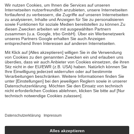
höchstens zehn Euro.
Es sind jedoch nie mehr als die tatsächlichen
Kosten der Leistung zu entrichten.
Diese Regeln gelten grundsätzlich auch für Online-Apotheken.
Bei Heilmitteln und häuslicher Krankenpflege beträgt die
Zuzahlung zehn Prozent der Kosten sowie zehn Euro je
Verordnung.
Um das Engagement der Versicherten für ihre eigene Gesundheit zu
stärken und die besondere Stellung der Familie zu unterstützen,
fallen
keine Zuzahlungen
an bei:
• Kindern und Jugendlichen bis zum vollendeten 18. Lebensjahr
mit Ausnahme der Fahrkosten
• Untersuchungen zur Vorsorge und Früherkennung, die von der
GKV getragen werden
• empfohlenen Schutzimpfungen
• Harn- und Blutteststreifen
Wir nutzen Trusted Shops als unabhängigen Dienstleister für die
Einholung von Bewertungen. Trusted Shops hat Maßnahmen
getroffen, um sicherzustellen, dass es sich um echte Bewertungen
handelt. Mehr Informationen findest du hier:
https://help.etrusted.com/hc/de/articles/4419944605341