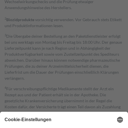
Wechselwirkungschecks und die Prüfung etwaiger
Anwendungshinweise des Herstellers.
2
Biozidprodukte
vorsichtig verwenden. Vor Gebrauch stets Etikett
und Produktinformationen lesen.
3
Die Übergabe deiner Bestellung an den Paketdienstleister erfolgt
bei uns werktags von Montag bis Freitag bis 18:00 Uhr. Der genaue
Lieferzeitpunkt kann je nach Region und in Abhängigkeit der
Produktverfügbarkeit sowie vom Zustellzeitpunkt des Spediteurs
abweichen. Darüber hinaus können notwendige pharmazeutische
Prüfungen, die zu deiner Arzneimittelsicherheit dienen, die
Lieferfrist um die Dauer der Prüfungen einschließlich Klärungen
verlängern.
4
Für verschreibungspflichtige Medikamente stellt der Arzt ein
Rezept aus und der Patient erhält sie in der Apotheke. Die
gesetzliche Krankenversicherung übernimmt in der Regel die
Kosten dafür, der Versicherte trägt einen Teil davon als Zuzahlung
mit.
Grundsätzlich leisten Mitglieder Zuzahlungen in Höhe von zehn
Prozent des Abgabepreises,
mindestens
jedoch
fünf Euro
und