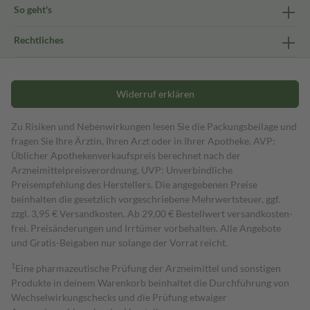
So geht's
Rechtliches
Widerruf erklären
Zu Risiken und Nebenwirkungen lesen Sie die Packungsbeilage und
fragen Sie Ihre Ärztin, Ihren Arzt oder in Ihrer Apotheke. AVP:
Üblicher Apothekenverkaufspreis berechnet nach der
Arzneimittelpreisverordnung. UVP: Unverbindliche
Preisempfehlung des Herstellers. Die angegebenen Preise
beinhalten die gesetzlich vorgeschriebene Mehrwertsteuer, ggf.
zzgl. 3,95 € Versandkosten. Ab 29,00 € Bestell­wert versand­kosten­
frei. Preisänderungen und Irrtümer vorbehalten. Alle Angebote
und Gratis-Beigaben nur solange der Vorrat reicht.
1
Eine pharmazeutische Prüfung der Arzneimittel und sonstigen
Produkte in deinem Warenkorb beinhaltet die Durchführung von
Wechselwirkungschecks und die Prüfung etwaiger