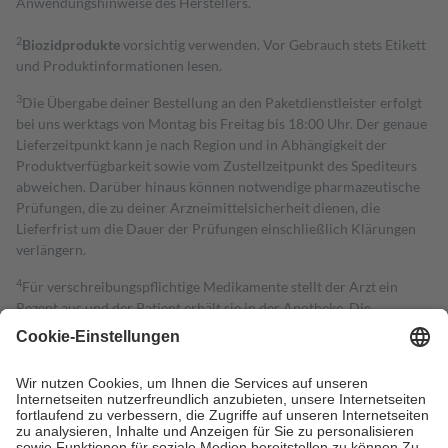
Anwendungshinweise des Herstellers.
2
Biozidprodukte
vorsichtig verwenden. Vor Gebrauch stets Etikett
und Produktinformationen lesen.
3
Die Übergabe deiner Bestellung an den Paketdienstleister erfolgt
bei uns werktags von Montag bis Freitag bis 18:00 Uhr. Der genaue
Lieferzeitpunkt kann je nach Region und in Abhängigkeit der
Produktverfügbarkeit sowie vom Zustellzeitpunkt des Spediteurs
abweichen. Darüber hinaus können notwendige pharmazeutische
Prüfungen, die zu deiner Arzneimittelsicherheit dienen, die
Lieferfrist um die Dauer der Prüfungen einschließlich Klärungen
verlängern.
4
Für verschreibungspflichtige Medikamente stellt der Arzt ein
Rezept aus und der Patient erhält sie in der Apotheke. Die
gesetzliche Krankenversicherung übernimmt in der Regel die
Kosten dafür, der Versicherte trägt einen Teil davon als Zuzahlung
mit.
Grundsätzlich leisten Mitglieder Zuzahlungen in Höhe von zehn
Prozent des Abgabepreises,
mindestens
jedoch
fünf Euro
und
höchstens zehn Euro.
Es sind jedoch nie mehr als die tatsächlichen