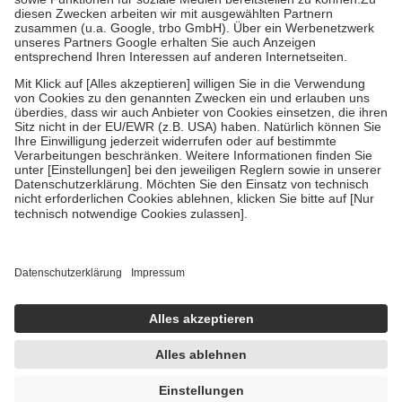
Kosten der Leistung zu entrichten.
Diese Regeln gelten grundsätzlich auch für Online-Apotheken.
Bei Heilmitteln und häuslicher Krankenpflege beträgt die
Zuzahlung zehn Prozent der Kosten sowie zehn Euro je
Verordnung.
Um das Engagement der Versicherten für ihre eigene Gesundheit zu
stärken und die besondere Stellung der Familie zu unterstützen,
fallen
keine Zuzahlungen
an bei:
• Kindern und Jugendlichen bis zum vollendeten 18. Lebensjahr
mit Ausnahme der Fahrkosten
• Untersuchungen zur Vorsorge und Früherkennung, die von der
GKV getragen werden
• empfohlenen Schutzimpfungen
• Harn- und Blutteststreifen
Wir nutzen Trusted Shops als unabhängigen Dienstleister für die
Einholung von Bewertungen. Trusted Shops hat Maßnahmen
getroffen, um sicherzustellen, dass es sich um echte Bewertungen
handelt. Mehr Informationen findest du hier:
https://help.etrusted.com/hc/de/articles/4419944605341