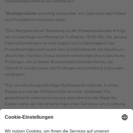
Anwendungshinweise des Herstellers.
2
Biozidprodukte
vorsichtig verwenden. Vor Gebrauch stets Etikett
und Produktinformationen lesen.
3
Die Übergabe deiner Bestellung an den Paketdienstleister erfolgt
bei uns werktags von Montag bis Freitag bis 18:00 Uhr. Der genaue
Lieferzeitpunkt kann je nach Region und in Abhängigkeit der
Produktverfügbarkeit sowie vom Zustellzeitpunkt des Spediteurs
abweichen. Darüber hinaus können notwendige pharmazeutische
Prüfungen, die zu deiner Arzneimittelsicherheit dienen, die
Lieferfrist um die Dauer der Prüfungen einschließlich Klärungen
verlängern.
4
Für verschreibungspflichtige Medikamente stellt der Arzt ein
Rezept aus und der Patient erhält sie in der Apotheke. Die
gesetzliche Krankenversicherung übernimmt in der Regel die
Kosten dafür, der Versicherte trägt einen Teil davon als Zuzahlung
mit.
Grundsätzlich leisten Mitglieder Zuzahlungen in Höhe von zehn
Prozent des Abgabepreises,
mindestens
jedoch
fünf Euro
und
höchstens zehn Euro.
Es sind jedoch nie mehr als die tatsächlichen