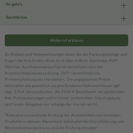
So geht's
Rechtliches
Widerruf erklären
Zu Risiken und Nebenwirkungen lesen Sie die Packungsbeilage und
fragen Sie Ihre Ärztin, Ihren Arzt oder in Ihrer Apotheke. AVP:
Üblicher Apothekenverkaufspreis berechnet nach der
Arzneimittelpreisverordnung. UVP: Unverbindliche
Preisempfehlung des Herstellers. Die angegebenen Preise
beinhalten die gesetzlich vorgeschriebene Mehrwertsteuer, ggf.
zzgl. 3,95 € Versandkosten. Ab 29,00 € Bestell­wert versand­kosten­
frei. Preisänderungen und Irrtümer vorbehalten. Alle Angebote
und Gratis-Beigaben nur solange der Vorrat reicht.
1
Eine pharmazeutische Prüfung der Arzneimittel und sonstigen
Produkte in deinem Warenkorb beinhaltet die Durchführung von
Wechselwirkungschecks und die Prüfung etwaiger