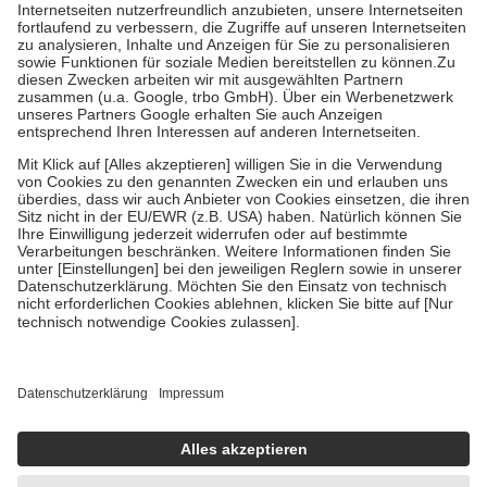
Kosten der Leistung zu entrichten.
Diese Regeln gelten grundsätzlich auch für Online-Apotheken.
Bei Heilmitteln und häuslicher Krankenpflege beträgt die
Zuzahlung zehn Prozent der Kosten sowie zehn Euro je
Verordnung.
Um das Engagement der Versicherten für ihre eigene Gesundheit zu
stärken und die besondere Stellung der Familie zu unterstützen,
fallen
keine Zuzahlungen
an bei:
• Kindern und Jugendlichen bis zum vollendeten 18. Lebensjahr
mit Ausnahme der Fahrkosten
• Untersuchungen zur Vorsorge und Früherkennung, die von der
GKV getragen werden
• empfohlenen Schutzimpfungen
• Harn- und Blutteststreifen
Wir nutzen Trusted Shops als unabhängigen Dienstleister für die
Einholung von Bewertungen. Trusted Shops hat Maßnahmen
getroffen, um sicherzustellen, dass es sich um echte Bewertungen
handelt. Mehr Informationen findest du hier:
https://help.etrusted.com/hc/de/articles/4419944605341
Einige Bilder und Inhalte wurden unter Zuhilfenahme künstlicher