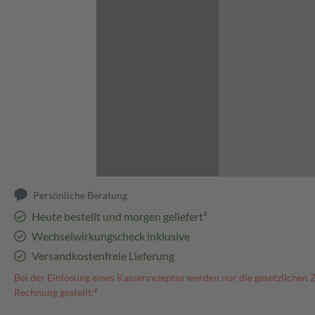
Abbildung kann abweichen
Persönliche Beratung
Heute bestellt und morgen geliefert³
Wechselwirkungscheck inklusive
Versandkostenfreie Lieferung
Bei der Einlösung eines Kassenrezeptes werden nur die gesetzlichen 
Rechnung gestellt.⁴