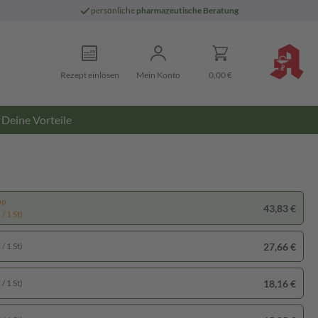
persönliche
pharmazeutische Beratung
Rezept einlösen
Mein Konto
0,00 €
Deine Vorteile
pp
43,83 €
/ 1 St)
27,66 €
/ 1 St)
18,16 €
/ 1 St)