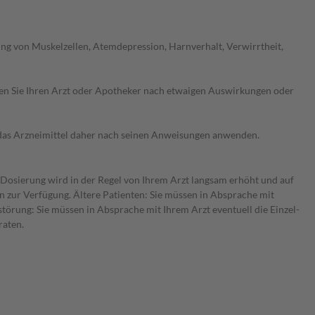
g von Muskelzellen, Atemdepression, Harnverhalt, Verwirrtheit,
ragen Sie Ihren Arzt oder Apotheker nach etwaigen Auswirkungen oder
e das Arzneimittel daher nach seinen Anweisungen anwenden.
e Dosierung wird in der Regel von Ihrem Arzt langsam erhöht und auf
en zur Verfügung. Ältere Patienten: Sie müssen in Absprache mit
törung: Sie müssen in Absprache mit Ihrem Arzt eventuell die Einzel-
raten.