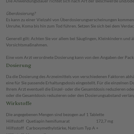
Die Anwendungsdauer richtet sich nach Art der Beschwerde und/ode
Überdosierung?
Es kann zu einer Vielzahl von Überdosierungserscheinungen kommen,
Unruhe, Koma bis hin zum Tod führen. Setzen Sie sich bei dem Verda
Generell gilt: Achten Sie vor allem bei Säuglingen, Kleinkindern un
Vorsichtsmaßnahmen.
Eine vom Arzt verordnete Dosierung kann von den Angaben der Packun
Dosierung
Da die Dosierung des Arzneimittels von verschiedenen Faktoren abhän
eine für Sie passende Erhaltungsdosis eingestellt. Für die einzelnen
Ihrem Arzt eventuell die Einzel- oder die Gesamtdosis reduzieren ode
oder die Gesamtdosis reduzieren oder den Dosierungsabstand verläng
Wirkstoffe
Die angegebenen Mengen sind bezogen auf 1 Tablette
Hilfsstoff
Quetiapin hemifumarat
172,7 mg
Hilfsstoff
Carboxymethylstärke, Natrium Typ A
+