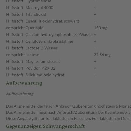
Hilfsstoff
Hypromellose
+
Hilfsstoff
Macrogol 4000
+
Hilfsstoff
Titandioxid
+
Hilfsstoff
Eisen(III)-oxidhydrat, schwarz
+
entspricht
Quetiapin
150 mg
Hilfsstoff
Calciumhydrogenphosphat-2-Wasser
+
Hilfsstoff
Cellulose, mikrokristalline
+
Hilfsstoff
Lactose-1-Wasser
+
entspricht
Lactose
32,56 mg
Hilfsstoff
Magnesium stearat
+
Hilfsstoff
Povidon K29-32
+
Hilfsstoff
Siliciumdioxid hydrat
+
Aufbewahrung
Aufbewahrung
Das Arzneimittel darf nach Anbruch/Zubereitung höchstens 6 Mona
Das Arzneimittel muss nach Anbruch/Zubereitung bei Raumtempera
Diese Angabe gilt nur für Tabletten in Flaschen. Für Tabletten in Du
Gegenanzeigen Schwangerschaft