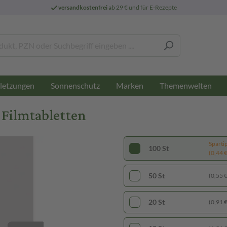
versandkostenfrei
ab 29 € und für E-Rezepte
letzungen
Sonnenschutz
Marken
Themenwelten
 Filmtabletten
Sparti
100 St
(0,44 € 
50 St
(0,55 € 
20 St
(0,91 € 