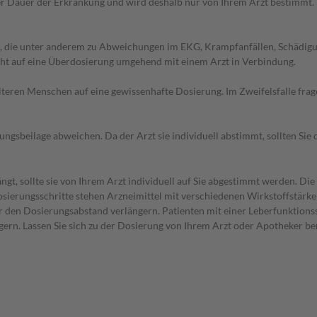
r Dauer der Erkrankung und wird deshalb nur von Ihrem Arzt bestimmt.
 die unter anderem zu Abweichungen im EKG, Krampfanfällen, Schädigun
cht auf eine Überdosierung umgehend mit einem Arzt in Verbindung.
d älteren Menschen auf eine gewissenhafte Dosierung. Im Zweifelsfalle f
gsbeilage abweichen. Da der Arzt sie individuell abstimmt, sollten Si
gt, sollte sie von Ihrem Arzt individuell auf Sie abgestimmt werden. Di
 Dosierungsschritte stehen Arzneimittel mit verschiedenen Wirkstoffstärk
r den Dosierungsabstand verlängern. Patienten mit einer Leberfunktionss
ern. Lassen Sie sich zu der Dosierung von Ihrem Arzt oder Apotheker be