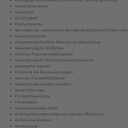
Gewichtszunahme
Schwindel
Schläfrigkeit
Kopfschmerzen
Störungen der unbewussten Bewegungsabläufe mit Zittern, evtl.
Mundtrockenheit
Absetzsymptome beim Beenden der Behandlung
Veränderung des Blutbildes
erhöhter Plasmaprolaktinspiegel
Veränderung der Schilddrüsenhormonwerte
gesteigerter Appetit
Erhöhung des Blutzuckerspiegels
anomale Träume/Albträume
Selbstmordgedanken/-verhalten
Sprachstörungen
Pulsbeschleunigung
Herzklopfen
verschwommenes Sehen
Kreislaufstörungen aufgrund niedrigen Blutdrucks
Anfälle von Atemnot
Verstopfung