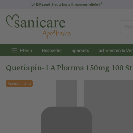
3
E-Rezept:
Heute bestellt,
morgen geliefert
Menü
Bestseller
Sparsets
Schmerzen & Ver
Quetiapin-1 A Pharma 150mg 100 St
Rezeptpflichtig