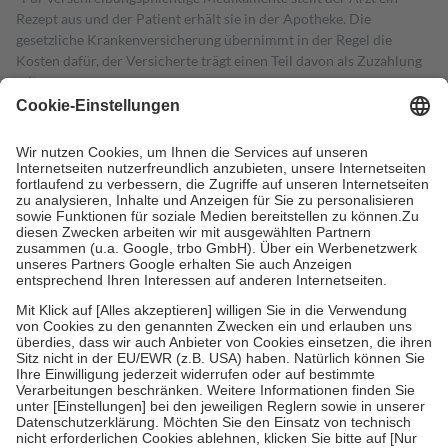
Rezept aus und der Patient erhält sie in der Apotheke. Die
gesetzliche Krankenversicherung übernimmt in der Regel die
Kosten dafür, der Versicherte trägt einen Teil davon als Zuzahlung
mit.
Grundsätzlich leisten Mitglieder Zuzahlungen in Höhe von zehn
Prozent des Abgabepreises,
mindestens
jedoch
fünf Euro
und
höchstens zehn Euro.
Es sind jedoch nie mehr als die tatsächlichen
Kosten der Leistung zu entrichten.
Diese Regeln gelten grundsätzlich auch für Online-Apotheken.
Bei Heilmitteln und häuslicher Krankenpflege beträgt die
Zuzahlung zehn Prozent der Kosten sowie zehn Euro je
Verordnung.
Um das Engagement der Versicherten für ihre eigene Gesundheit zu
stärken und die besondere Stellung der Familie zu unterstützen,
fallen
keine Zuzahlungen
an bei:
• Kindern und Jugendlichen bis zum vollendeten 18. Lebensjahr
mit Ausnahme der Fahrkosten
• Untersuchungen zur Vorsorge und Früherkennung, die von der
GKV getragen werden
• empfohlenen Schutzimpfungen
• Harn- und Blutteststreifen