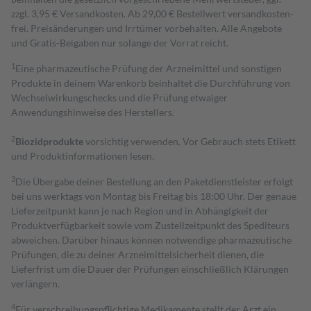
zzgl. 3,95 € Versandkosten. Ab 29,00 € Bestell­wert versand­kosten­
frei. Preisänderungen und Irrtümer vorbehalten. Alle Angebote
und Gratis-Beigaben nur solange der Vorrat reicht.
1
Eine pharmazeutische Prüfung der Arzneimittel und sonstigen
Produkte in deinem Warenkorb beinhaltet die Durchführung von
Wechselwirkungschecks und die Prüfung etwaiger
Anwendungshinweise des Herstellers.
2
Biozidprodukte
vorsichtig verwenden. Vor Gebrauch stets Etikett
und Produktinformationen lesen.
3
Die Übergabe deiner Bestellung an den Paketdienstleister erfolgt
bei uns werktags von Montag bis Freitag bis 18:00 Uhr. Der genaue
Lieferzeitpunkt kann je nach Region und in Abhängigkeit der
Produktverfügbarkeit sowie vom Zustellzeitpunkt des Spediteurs
abweichen. Darüber hinaus können notwendige pharmazeutische
Prüfungen, die zu deiner Arzneimittelsicherheit dienen, die
Lieferfrist um die Dauer der Prüfungen einschließlich Klärungen
verlängern.
4
Für verschreibungspflichtige Medikamente stellt der Arzt ein