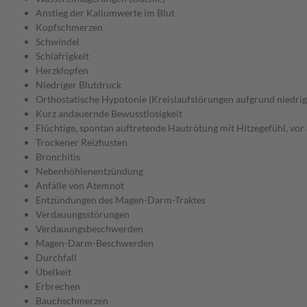
Anstieg der Kaliumwerte im Blut
Kopfschmerzen
Schwindel
Schläfrigkeit
Herzklopfen
Niedriger Blutdruck
Orthostatische Hypotonie (Kreislaufstörungen aufgrund niedrig
Kurz andauernde Bewusstlosigkeit
Flüchtige, spontan auftretende Hautrötung mit Hitzegefühl, vor 
Trockener Reizhusten
Bronchitis
Nebenhöhlenentzündung
Anfälle von Atemnot
Entzündungen des Magen-Darm-Traktes
Verdauungsstörungen
Verdauungsbeschwerden
Magen-Darm-Beschwerden
Durchfall
Übelkeit
Erbrechen
Bauchschmerzen