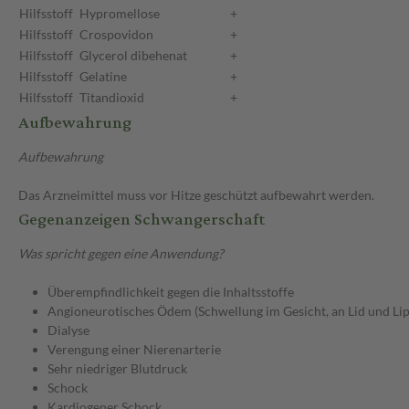
Hilfsstoff
Hypromellose
+
Hilfsstoff
Crospovidon
+
Hilfsstoff
Glycerol dibehenat
+
Hilfsstoff
Gelatine
+
Hilfsstoff
Titandioxid
+
Aufbewahrung
Aufbewahrung
Das Arzneimittel muss vor Hitze geschützt aufbewahrt werden.
Gegenanzeigen Schwangerschaft
Was spricht gegen eine Anwendung?
Überempfindlichkeit gegen die Inhaltsstoffe
Angioneurotisches Ödem (Schwellung im Gesicht, an Lid und Li
Dialyse
Verengung einer Nierenarterie
Sehr niedriger Blutdruck
Schock
Kardiogener Schock