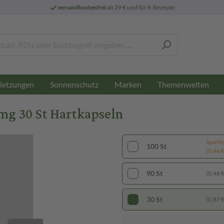
versandkostenfrei
ab 29 € und für E-Rezepte
letzungen
Sonnenschutz
Marken
Themenwelten
g 30 St Hartkapseln
Sparti
100 St
(0,46 € 
90 St
(0,48 € 
30 St
(0,87 € 