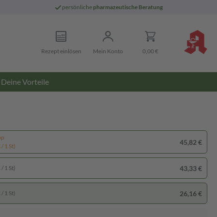
persönliche
pharmazeutische Beratung
Rezept einlösen
Mein Konto
0,00 €
Deine Vorteile
pp
45,82 €
/ 1 St)
43,33 €
/ 1 St)
26,16 €
/ 1 St)