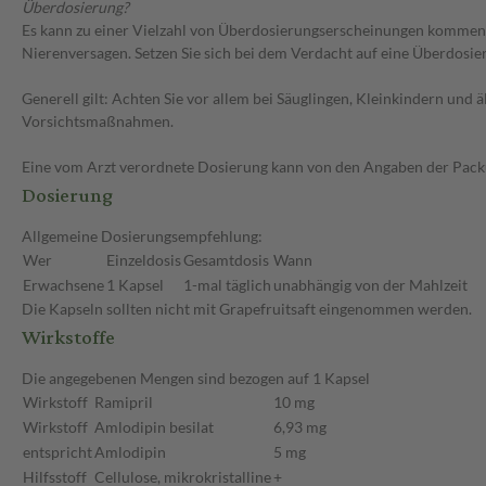
Überdosierung?
Es kann zu einer Vielzahl von Überdosierungserscheinungen kommen, 
Nierenversagen. Setzen Sie sich bei dem Verdacht auf eine Überdosi
Generell gilt: Achten Sie vor allem bei Säuglingen, Kleinkindern un
Vorsichtsmaßnahmen.
Eine vom Arzt verordnete Dosierung kann von den Angaben der Packun
Dosierung
Allgemeine Dosierungsempfehlung:
Wer
Einzeldosis
Gesamtdosis
Wann
Erwachsene
1 Kapsel
1-mal täglich
unabhängig von der Mahlzeit
Die Kapseln sollten nicht mit Grapefruitsaft eingenommen werden.
Wirkstoffe
Die angegebenen Mengen sind bezogen auf 1 Kapsel
Wirkstoff
Ramipril
10 mg
Wirkstoff
Amlodipin besilat
6,93 mg
entspricht
Amlodipin
5 mg
Hilfsstoff
Cellulose, mikrokristalline
+