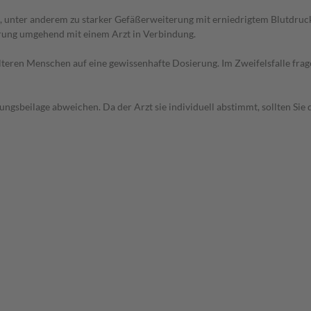
unter anderem zu starker Gefäßerweiterung mit erniedrigtem Blutdruck,
erung umgehend mit einem Arzt in Verbindung.
d älteren Menschen auf eine gewissenhafte Dosierung. Im Zweifelsfalle f
gsbeilage abweichen. Da der Arzt sie individuell abstimmt, sollten Si