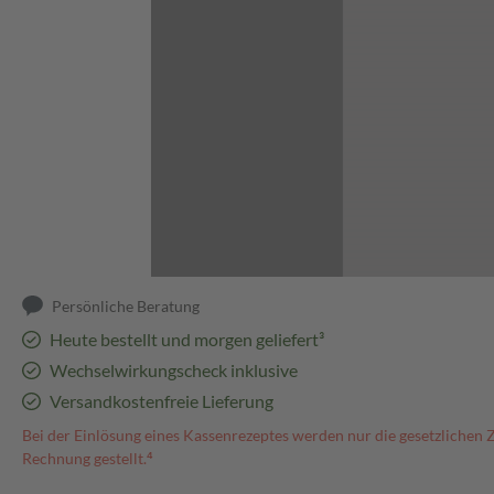
Abbildung kann abweichen
Persönliche Beratung
Heute bestellt und morgen geliefert³
Wechselwirkungscheck inklusive
Versandkostenfreie Lieferung
Bei der Einlösung eines Kassenrezeptes werden nur die gesetzlichen 
Rechnung gestellt.⁴