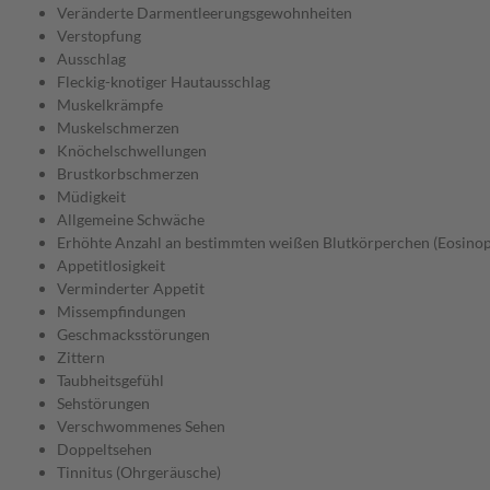
Veränderte Darmentleerungsgewohnheiten
Verstopfung
Ausschlag
Fleckig-knotiger Hautausschlag
Muskelkrämpfe
Muskelschmerzen
Knöchelschwellungen
Brustkorbschmerzen
Müdigkeit
Allgemeine Schwäche
Erhöhte Anzahl an bestimmten weißen Blutkörperchen (Eosinoph
Appetitlosigkeit
Verminderter Appetit
Missempfindungen
Geschmacksstörungen
Zittern
Taubheitsgefühl
Sehstörungen
Verschwommenes Sehen
Doppeltsehen
Tinnitus (Ohrgeräusche)