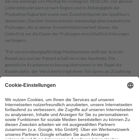
bei uns werktags von Montag bis Freitag bis 18:00 Uhr. Der genaue
Lieferzeitpunkt kann je nach Region und in Abhängigkeit der
Produktverfügbarkeit sowie vom Zustellzeitpunkt des Spediteurs
abweichen. Darüber hinaus können notwendige pharmazeutische
Prüfungen, die zu deiner Arzneimittelsicherheit dienen, die
Lieferfrist um die Dauer der Prüfungen einschließlich Klärungen
verlängern.
4
Für verschreibungspflichtige Medikamente stellt der Arzt ein
Rezept aus und der Patient erhält sie in der Apotheke. Die
gesetzliche Krankenversicherung übernimmt in der Regel die
Kosten dafür, der Versicherte trägt einen Teil davon als Zuzahlung
mit.
Grundsätzlich leisten Mitglieder Zuzahlungen in Höhe von zehn
Prozent des Abgabepreises,
mindestens
jedoch
fünf Euro
und
höchstens zehn Euro.
Es sind jedoch nie mehr als die tatsächlichen
Kosten der Leistung zu entrichten.
Diese Regeln gelten grundsätzlich auch für Online-Apotheken.
Bei Heilmitteln und häuslicher Krankenpflege beträgt die
Zuzahlung zehn Prozent der Kosten sowie zehn Euro je
Verordnung.
Um das Engagement der Versicherten für ihre eigene Gesundheit zu