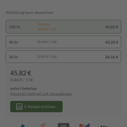
Abbildung kann abweichen
Spartipp
100 St
45,82 €
(0,46 € / 1 St)
90 St
43,33 €
(0,48 € / 1 St)
30 St
26,16 €
(0,87 € / 1 St)
45,82 €
0,46 € / 1 St
sofort lieferbar
Preise inkl. MwSt. ggf. zzgl. Versandkosten
E-Rezept einlösen