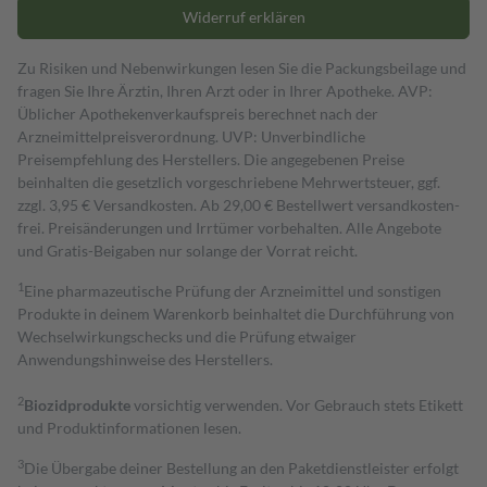
Widerruf erklären
Zu Risiken und Nebenwirkungen lesen Sie die Packungsbeilage und
fragen Sie Ihre Ärztin, Ihren Arzt oder in Ihrer Apotheke. AVP:
Üblicher Apothekenverkaufspreis berechnet nach der
Arzneimittelpreisverordnung. UVP: Unverbindliche
Preisempfehlung des Herstellers. Die angegebenen Preise
beinhalten die gesetzlich vorgeschriebene Mehrwertsteuer, ggf.
zzgl. 3,95 € Versandkosten. Ab 29,00 € Bestell­wert versand­kosten­
frei. Preisänderungen und Irrtümer vorbehalten. Alle Angebote
und Gratis-Beigaben nur solange der Vorrat reicht.
1
Eine pharmazeutische Prüfung der Arzneimittel und sonstigen
Produkte in deinem Warenkorb beinhaltet die Durchführung von
Wechselwirkungschecks und die Prüfung etwaiger
Anwendungshinweise des Herstellers.
2
Biozidprodukte
vorsichtig verwenden. Vor Gebrauch stets Etikett
und Produktinformationen lesen.
3
Die Übergabe deiner Bestellung an den Paketdienstleister erfolgt