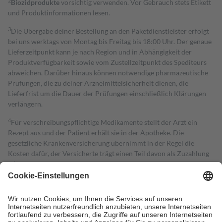
2
Biozidprodukte
vorsichtig verwenden. Vor Gebrauch stets Etikett
und Produktinformationen lesen.
3
Die Übergabe deiner Bestellung an den Paketdienstleister erfolgt
bei uns werktags von Montag bis Freitag bis 18:00 Uhr. Der genaue
Lieferzeitpunkt kann je nach Region und in Abhängigkeit der
Produktverfügbarkeit sowie vom Zustellzeitpunkt des Spediteurs
abweichen. Darüber hinaus können notwendige pharmazeutische
Prüfungen, die zu deiner Arzneimittelsicherheit dienen, die
Lieferfrist um die Dauer der Prüfungen einschließlich Klärungen
verlängern.
4
Für verschreibungspflichtige Medikamente stellt der Arzt ein
Rezept aus und der Patient erhält sie in der Apotheke. Die
gesetzliche Krankenversicherung übernimmt in der Regel die
Kosten dafür, der Versicherte trägt einen Teil davon als Zuzahlung
mit.
Grundsätzlich leisten Mitglieder Zuzahlungen in Höhe von zehn
Prozent des Abgabepreises,
mindestens
jedoch
fünf Euro
und
höchstens zehn Euro.
Es sind jedoch nie mehr als die tatsächlichen
Kosten der Leistung zu entrichten.
Diese Regeln gelten grundsätzlich auch für Online-Apotheken.