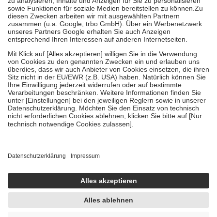
Bei Heilmitteln und häuslicher Krankenpflege beträgt die
Zuzahlung zehn Prozent der Kosten sowie zehn Euro je
Verordnung.
Um das Engagement der Versicherten für ihre eigene Gesundheit zu
stärken und die besondere Stellung der Familie zu unterstützen,
fallen
keine Zuzahlungen
an bei:
• Kindern und Jugendlichen bis zum vollendeten 18. Lebensjahr
mit Ausnahme der Fahrkosten
• Untersuchungen zur Vorsorge und Früherkennung, die von der
GKV getragen werden
• empfohlenen Schutzimpfungen
• Harn- und Blutteststreifen
Wir nutzen Trusted Shops als unabhängigen Dienstleister für die
Einholung von Bewertungen. Trusted Shops hat Maßnahmen
getroffen, um sicherzustellen, dass es sich um echte Bewertungen
handelt. Mehr Informationen findest du hier:
https://help.etrusted.com/hc/de/articles/4419944605341
Einige Bilder und Inhalte wurden unter Zuhilfenahme künstlicher
Intelligenz erstellt.