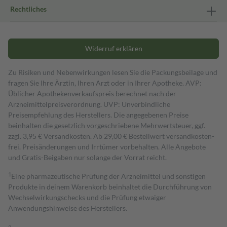
Rechtliches
Widerruf erklären
Zu Risiken und Nebenwirkungen lesen Sie die Packungsbeilage und
fragen Sie Ihre Ärztin, Ihren Arzt oder in Ihrer Apotheke. AVP:
Üblicher Apothekenverkaufspreis berechnet nach der
Arzneimittelpreisverordnung. UVP: Unverbindliche
Preisempfehlung des Herstellers. Die angegebenen Preise
beinhalten die gesetzlich vorgeschriebene Mehrwertsteuer, ggf.
zzgl. 3,95 € Versandkosten. Ab 29,00 € Bestell­wert versand­kosten­
frei. Preisänderungen und Irrtümer vorbehalten. Alle Angebote
und Gratis-Beigaben nur solange der Vorrat reicht.
1
Eine pharmazeutische Prüfung der Arzneimittel und sonstigen
Produkte in deinem Warenkorb beinhaltet die Durchführung von
Wechselwirkungschecks und die Prüfung etwaiger
Anwendungshinweise des Herstellers.