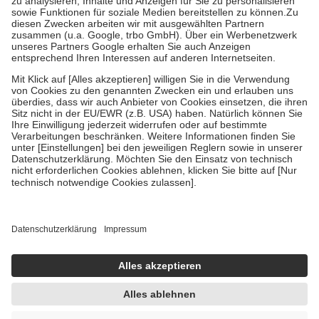
Bei Heilmitteln und häuslicher Krankenpflege beträgt die
Zuzahlung zehn Prozent der Kosten sowie zehn Euro je
Verordnung.
Um das Engagement der Versicherten für ihre eigene Gesundheit zu
stärken und die besondere Stellung der Familie zu unterstützen,
fallen
keine Zuzahlungen
an bei:
• Kindern und Jugendlichen bis zum vollendeten 18. Lebensjahr
mit Ausnahme der Fahrkosten
• Untersuchungen zur Vorsorge und Früherkennung, die von der
GKV getragen werden
• empfohlenen Schutzimpfungen
• Harn- und Blutteststreifen
Wir nutzen Trusted Shops als unabhängigen Dienstleister für die
Einholung von Bewertungen. Trusted Shops hat Maßnahmen
getroffen, um sicherzustellen, dass es sich um echte Bewertungen
handelt. Mehr Informationen findest du hier:
https://help.etrusted.com/hc/de/articles/4419944605341
Einige Bilder und Inhalte wurden unter Zuhilfenahme künstlicher
Intelligenz erstellt.