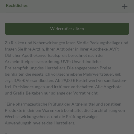
Rechtliches
Widerruf erklären
Zu Risiken und Nebenwirkungen lesen Sie die Packungsbeilage und
fragen Sie Ihre Ärztin, Ihren Arzt oder in Ihrer Apotheke. AVP:
Üblicher Apothekenverkaufspreis berechnet nach der
Arzneimittelpreisverordnung. UVP: Unverbindliche
Preisempfehlung des Herstellers. Die angegebenen Preise
beinhalten die gesetzlich vorgeschriebene Mehrwertsteuer, ggf.
zzgl. 3,95 € Versandkosten. Ab 29,00 € Bestell­wert versand­kosten­
frei. Preisänderungen und Irrtümer vorbehalten. Alle Angebote
und Gratis-Beigaben nur solange der Vorrat reicht.
1
Eine pharmazeutische Prüfung der Arzneimittel und sonstigen
Produkte in deinem Warenkorb beinhaltet die Durchführung von
Wechselwirkungschecks und die Prüfung etwaiger
Anwendungshinweise des Herstellers.