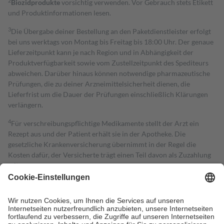
2
Biozidprodukte
vorsichtig verwenden. Vor Gebrauch stets Etikett
und Produktinformationen lesen.
3
Die Übergabe deiner Bestellung an den Paketdienstleister erfolgt
bei uns werktags von Montag bis Freitag bis 18:00 Uhr. Der genaue
Lieferzeitpunkt kann je nach Region und in Abhängigkeit der
Produktverfügbarkeit sowie vom Zustellzeitpunkt des Spediteurs
abweichen. Darüber hinaus können notwendige pharmazeutische
Prüfungen, die zu deiner Arzneimittelsicherheit dienen, die
Lieferfrist um die Dauer der Prüfungen einschließlich Klärungen
verlängern.
4
Für verschreibungspflichtige Medikamente stellt der Arzt ein
Rezept aus und der Patient erhält sie in der Apotheke. Die
gesetzliche Krankenversicherung übernimmt in der Regel die
Kosten dafür, der Versicherte trägt einen Teil davon als Zuzahlung
mit.
Grundsätzlich leisten Mitglieder Zuzahlungen in Höhe von zehn
Prozent des Abgabepreises,
mindestens
jedoch
fünf Euro
und
höchstens zehn Euro.
Es sind jedoch nie mehr als die tatsächlichen
Kosten der Leistung zu entrichten.
Diese Regeln gelten grundsätzlich auch für Online-Apotheken.