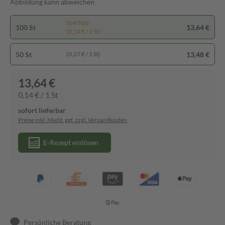
Abbildung kann abweichen
Spartipp
100 St
13,64 €
(0,14 € / 1 St)
50 St
13,48 €
(0,27 € / 1 St)
13,64 €
0,14 € / 1 St
sofort lieferbar
Preise inkl. MwSt. ggf. zzgl. Versandkosten
E-Rezept einlösen
Persönliche Beratung