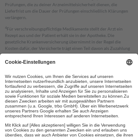
Prüfungen, die zu deiner Arzneimittelsicherheit dienen, die
Lieferfrist um die Dauer der Prüfungen einschließlich Klärungen
verlängern.
4
Für verschreibungspflichtige Medikamente stellt der Arzt ein
Rezept aus und der Patient erhält sie in der Apotheke. Die
gesetzliche Krankenversicherung übernimmt in der Regel die
Kosten dafür, der Versicherte trägt einen Teil davon als Zuzahlung
mit.
Grundsätzlich leisten Mitglieder Zuzahlungen in Höhe von zehn
Prozent des Abgabepreises,
mindestens
jedoch
fünf Euro
und
höchstens zehn Euro.
Es sind jedoch nie mehr als die tatsächlichen
Kosten der Leistung zu entrichten.
Diese Regeln gelten grundsätzlich auch für Online-Apotheken.
Bei Heilmitteln und häuslicher Krankenpflege beträgt die
Zuzahlung zehn Prozent der Kosten sowie zehn Euro je
Verordnung.
Um das Engagement der Versicherten für ihre eigene Gesundheit zu
stärken und die besondere Stellung der Familie zu unterstützen,
fallen
keine Zuzahlungen
an bei:
• Kindern und Jugendlichen bis zum vollendeten 18. Lebensjahr