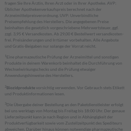
fragen Sie Ihre Ärztin, Ihren Arzt oder in Ihrer Apotheke. AVP:
Üblicher Apothekenverkaufspreis berechnet nach der
Arzneimittelpreisverordnung. UVP: Unverbindliche
Preisempfehlung des Herstellers. Die angegebenen Preise
beinhalten die gesetzlich vorgeschriebene Mehrwertsteuer, ggf.
zzgl. 3,95 € Versandkosten. Ab 29,00 € Bestell­wert versand­kosten­
frei. Preisänderungen und Irrtümer vorbehalten. Alle Angebote
und Gratis-Beigaben nur solange der Vorrat reicht.
1
Eine pharmazeutische Prüfung der Arzneimittel und sonstigen
Produkte in deinem Warenkorb beinhaltet die Durchführung von
Wechselwirkungschecks und die Prüfung etwaiger
Anwendungshinweise des Herstellers.
2
Biozidprodukte
vorsichtig verwenden. Vor Gebrauch stets Etikett
und Produktinformationen lesen.
3
Die Übergabe deiner Bestellung an den Paketdienstleister erfolgt
bei uns werktags von Montag bis Freitag bis 18:00 Uhr. Der genaue
Lieferzeitpunkt kann je nach Region und in Abhängigkeit der
Produktverfügbarkeit sowie vom Zustellzeitpunkt des Spediteurs
abweichen. Darüber hinaus können notwendige pharmazeutische