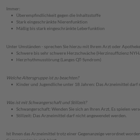
Immer:
Überempfindlichkeit gegen die Inhaltsstoffe
Stark eingeschränkte Nierenfunktion
Mäßig bis stark eingeschränkte Leberfunktion
Unter Umständen - sprechen Sie hierzu mit Ihrem Arzt oder Apotheke
Schwere bis sehr schwere Herzschwäche (Herzinsuffizienz NYHA
Herzrhythmusstörung (Langes QT-Syndrom)
Welche Altersgruppe ist zu beachten?
Kinder und Jugendliche unter 18 Jahren: Das Arzneimittel darf
Was ist mit Schwangerschaft und Stillzeit?
Schwangerschaft: Wenden Sie sich an Ihren Arzt. Es spielen ve
Stillzeit: Das Arzneimittel darf nicht angewendet werden.
Ist Ihnen das Arzneimittel trotz einer Gegenanzeige verordnet worden