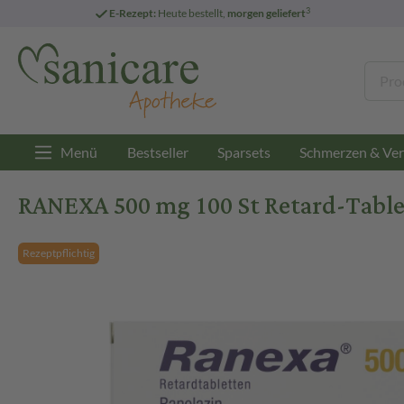
3
E-Rezept:
Heute bestellt,
morgen geliefert
Menü
Bestseller
Sparsets
Schmerzen & Ver
RANEXA 500 mg 100 St Retard-Tabl
Rezeptpflichtig