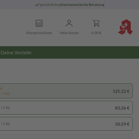
persönliche
pharmazeutische Beratung
Rezept einlösen
Mein Konto
0,00 €
Deine Vorteile
pp
125,12 €
/ 1 St)
83,56 €
/ 1 St)
50,59 €
/ 1 St)