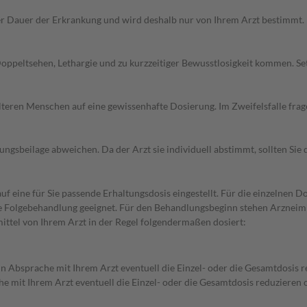
r Dauer der Erkrankung und wird deshalb nur von Ihrem Arzt bestimmt.
Doppeltsehen, Lethargie und zu kurzzeitiger Bewusstlosigkeit kommen. S
d älteren Menschen auf eine gewissenhafte Dosierung. Im Zweifelsfalle f
gsbeilage abweichen. Da der Arzt sie individuell abstimmt, sollten Si
f eine für Sie passende Erhaltungsdosis eingestellt. Für die einzelnen D
die Folgebehandlung geeignet. Für den Behandlungsbeginn stehen Arzneim
ttel von Ihrem Arzt in der Regel folgendermaßen dosiert:
in Absprache mit Ihrem Arzt eventuell die Einzel- oder die Gesamtdosis
he mit Ihrem Arzt eventuell die Einzel- oder die Gesamtdosis reduzieren