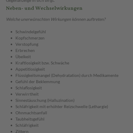
Gegenanzeige in sich birgt.
Neben- und Wechselwirkungen
Welche unerwünschten Wirkungen können auftreten?
Schwindelgefühl
Kopfschmerzen
Verstopfung
Erbrechen
Übelkeit
Kraftlosigkeit bzw. Schwäche
Appetitlosigkeit
Flüssigkeitsmangel (Dehydratation) durch Medikamente
Gefühl der Beklemmung
Schlaflosigkeit
Verwirrtheit
Sinnestäuschung (Halluzination)
Schläfrigkeit mit erhöhter Reizschwelle (Lethargie)
Ohnmachtsanfall
Taubheitsgefühl
Schläfrigkeit
Zittern