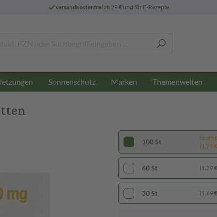
versandkostenfrei
ab 29 € und für E-Rezepte
letzungen
Sonnenschutz
Marken
Themenwelten
etten
Sparti
100 St
(1,25 € 
60 St
(1,39 € 
30 St
(1,69 € 