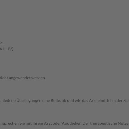
r:
 III-IV)
 nicht angewendet werden.
rschiedene Überlegungen eine Rolle, ob und wie das Arzneimittel in der
, sprechen Sie mit Ihrem Arzt oder Apotheker. Der therapeutische Nutzen