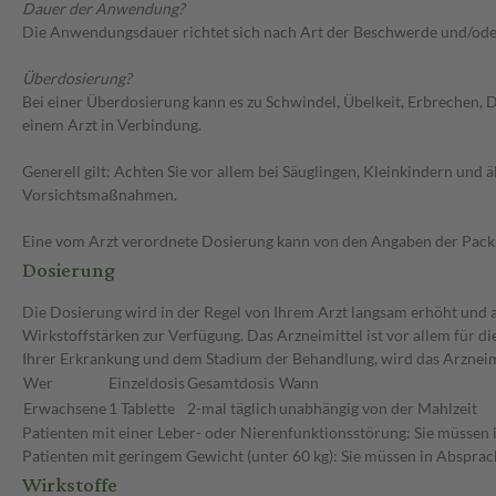
Dauer der Anwendung?
Die Anwendungsdauer richtet sich nach Art der Beschwerde und/ode
Überdosierung?
Bei einer Überdosierung kann es zu Schwindel, Übelkeit, Erbrechen, 
einem Arzt in Verbindung.
Generell gilt: Achten Sie vor allem bei Säuglingen, Kleinkindern un
Vorsichtsmaßnahmen.
Eine vom Arzt verordnete Dosierung kann von den Angaben der Packun
Dosierung
Die Dosierung wird in der Regel von Ihrem Arzt langsam erhöht und au
Wirkstoffstärken zur Verfügung. Das Arzneimittel ist vor allem für 
Ihrer Erkrankung und dem Stadium der Behandlung, wird das Arzneimi
Wer
Einzeldosis
Gesamtdosis
Wann
Erwachsene
1 Tablette
2-mal täglich
unabhängig von der Mahlzeit
Patienten mit einer Leber- oder Nierenfunktionsstörung: Sie müssen 
Patienten mit geringem Gewicht (unter 60 kg): Sie müssen in Absprac
Wirkstoffe