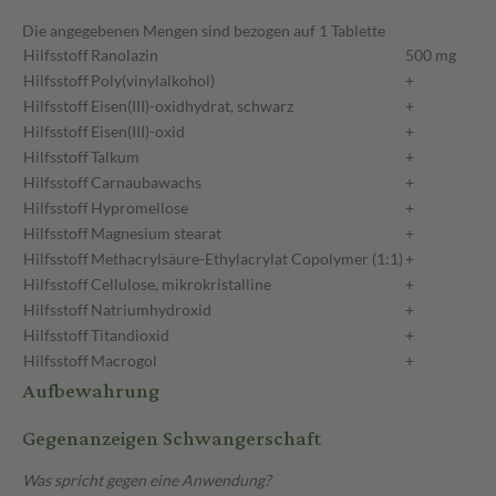
Die angegebenen Mengen sind bezogen auf 1 Tablette
Hilfsstoff
Ranolazin
500 mg
Hilfsstoff
Poly(vinylalkohol)
+
Hilfsstoff
Eisen(III)-oxidhydrat, schwarz
+
Hilfsstoff
Eisen(III)-oxid
+
Hilfsstoff
Talkum
+
Hilfsstoff
Carnaubawachs
+
Hilfsstoff
Hypromellose
+
Hilfsstoff
Magnesium stearat
+
Hilfsstoff
Methacrylsäure-Ethylacrylat Copolymer (1:1)
+
Hilfsstoff
Cellulose, mikrokristalline
+
Hilfsstoff
Natriumhydroxid
+
Hilfsstoff
Titandioxid
+
Hilfsstoff
Macrogol
+
Aufbewahrung
Gegenanzeigen Schwangerschaft
Was spricht gegen eine Anwendung?