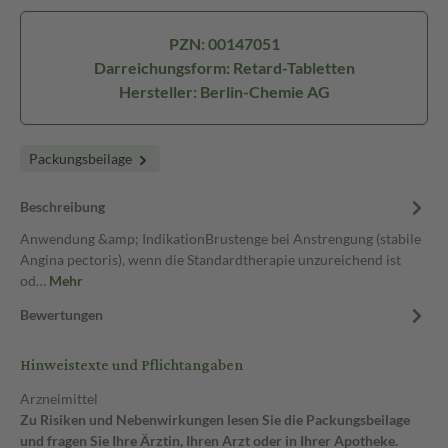
PZN: 00147051
Darreichungsform: Retard-Tabletten
Hersteller: Berlin-Chemie AG
Packungsbeilage
Beschreibung
Anwendung &amp; IndikationBrustenge bei Anstrengung (stabile
Angina pectoris), wenn die Standardtherapie unzureichend ist
od…
Mehr
Bewertungen
Hinweistexte und Pflichtangaben
Arzneimittel
Zu Risiken und Nebenwirkungen lesen Sie die Packungsbeilage
und fragen Sie Ihre Ärztin, Ihren Arzt oder in Ihrer Apotheke.