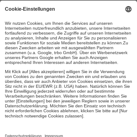
mit.
Grundsätzlich leisten Mitglieder Zuzahlungen in Höhe von zehn
Prozent des Abgabepreises,
mindestens
jedoch
fünf Euro
und
höchstens zehn Euro.
Es sind jedoch nie mehr als die tatsächlichen
Kosten der Leistung zu entrichten.
Diese Regeln gelten grundsätzlich auch für Online-Apotheken.
Bei Heilmitteln und häuslicher Krankenpflege beträgt die
Zuzahlung zehn Prozent der Kosten sowie zehn Euro je
Verordnung.
Um das Engagement der Versicherten für ihre eigene Gesundheit zu
stärken und die besondere Stellung der Familie zu unterstützen,
fallen
keine Zuzahlungen
an bei:
• Kindern und Jugendlichen bis zum vollendeten 18. Lebensjahr
mit Ausnahme der Fahrkosten
• Untersuchungen zur Vorsorge und Früherkennung, die von der
GKV getragen werden
• empfohlenen Schutzimpfungen
• Harn- und Blutteststreifen
Wir nutzen Trusted Shops als unabhängigen Dienstleister für die
Einholung von Bewertungen. Trusted Shops hat Maßnahmen
getroffen, um sicherzustellen, dass es sich um echte Bewertungen