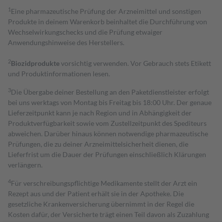
1
Eine pharmazeutische Prüfung der Arzneimittel und sonstigen
Produkte in deinem Warenkorb beinhaltet die Durchführung von
Wechselwirkungschecks und die Prüfung etwaiger
Anwendungshinweise des Herstellers.
2
Biozidprodukte
vorsichtig verwenden. Vor Gebrauch stets Etikett
und Produktinformationen lesen.
3
Die Übergabe deiner Bestellung an den Paketdienstleister erfolgt
bei uns werktags von Montag bis Freitag bis 18:00 Uhr. Der genaue
Lieferzeitpunkt kann je nach Region und in Abhängigkeit der
Produktverfügbarkeit sowie vom Zustellzeitpunkt des Spediteurs
abweichen. Darüber hinaus können notwendige pharmazeutische
Prüfungen, die zu deiner Arzneimittelsicherheit dienen, die
Lieferfrist um die Dauer der Prüfungen einschließlich Klärungen
verlängern.
4
Für verschreibungspflichtige Medikamente stellt der Arzt ein
Rezept aus und der Patient erhält sie in der Apotheke. Die
gesetzliche Krankenversicherung übernimmt in der Regel die
Kosten dafür, der Versicherte trägt einen Teil davon als Zuzahlung