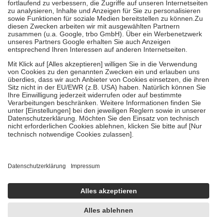
Diese Regeln gelten grundsätzlich auch für Online-Apotheken.
Bei Heilmitteln und häuslicher Krankenpflege beträgt die
Zuzahlung zehn Prozent der Kosten sowie zehn Euro je
Verordnung.
Um das Engagement der Versicherten für ihre eigene Gesundheit zu
stärken und die besondere Stellung der Familie zu unterstützen,
fallen
keine Zuzahlungen
an bei:
• Kindern und Jugendlichen bis zum vollendeten 18. Lebensjahr
mit Ausnahme der Fahrkosten
• Untersuchungen zur Vorsorge und Früherkennung, die von der
GKV getragen werden
• empfohlenen Schutzimpfungen
• Harn- und Blutteststreifen
Wir nutzen Trusted Shops als unabhängigen Dienstleister für die
Einholung von Bewertungen. Trusted Shops hat Maßnahmen
getroffen, um sicherzustellen, dass es sich um echte Bewertungen
handelt. Mehr Informationen findest du hier:
https://help.etrusted.com/hc/de/articles/4419944605341
Einige Bilder und Inhalte wurden unter Zuhilfenahme künstlicher
Intelligenz erstellt.