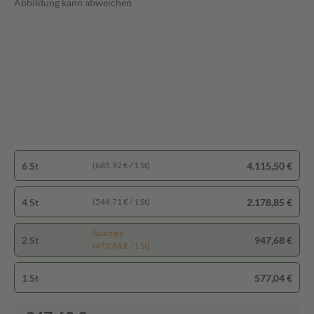
Abbildung kann abweichen
6 St
4.115,50 €
(685,92 € / 1 St)
4 St
2.178,85 €
(544,71 € / 1 St)
Spartipp
2 St
947,68 €
(473,84 € / 1 St)
1 St
577,04 €