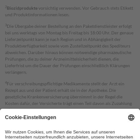
2
Biozidprodukte
vorsichtig verwenden. Vor Gebrauch stets Etikett
und Produktinformationen lesen.
3
Die Übergabe deiner Bestellung an den Paketdienstleister erfolgt
bei uns werktags von Montag bis Freitag bis 18:00 Uhr. Der genaue
Lieferzeitpunkt kann je nach Region und in Abhängigkeit der
Produktverfügbarkeit sowie vom Zustellzeitpunkt des Spediteurs
abweichen. Darüber hinaus können notwendige pharmazeutische
Prüfungen, die zu deiner Arzneimittelsicherheit dienen, die
Lieferfrist um die Dauer der Prüfungen einschließlich Klärungen
verlängern.
4
Für verschreibungspflichtige Medikamente stellt der Arzt ein
Rezept aus und der Patient erhält sie in der Apotheke. Die
gesetzliche Krankenversicherung übernimmt in der Regel die
Kosten dafür, der Versicherte trägt einen Teil davon als Zuzahlung
mit.
Grundsätzlich leisten Mitglieder Zuzahlungen in Höhe von zehn
Prozent des Abgabepreises,
mindestens
jedoch
fünf Euro
und
höchstens zehn Euro.
Es sind jedoch nie mehr als die tatsächlichen
Kosten der Leistung zu entrichten.