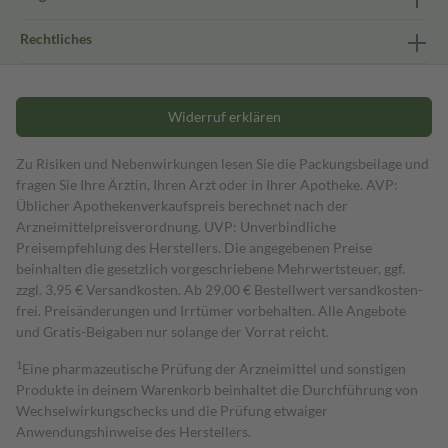
Rechtliches
Widerruf erklären
Zu Risiken und Nebenwirkungen lesen Sie die Packungsbeilage und
fragen Sie Ihre Ärztin, Ihren Arzt oder in Ihrer Apotheke. AVP:
Üblicher Apothekenverkaufspreis berechnet nach der
Arzneimittelpreisverordnung. UVP: Unverbindliche
Preisempfehlung des Herstellers. Die angegebenen Preise
beinhalten die gesetzlich vorgeschriebene Mehrwertsteuer, ggf.
zzgl. 3,95 € Versandkosten. Ab 29,00 € Bestell­wert versand­kosten­
frei. Preisänderungen und Irrtümer vorbehalten. Alle Angebote
und Gratis-Beigaben nur solange der Vorrat reicht.
1
Eine pharmazeutische Prüfung der Arzneimittel und sonstigen
Produkte in deinem Warenkorb beinhaltet die Durchführung von
Wechselwirkungschecks und die Prüfung etwaiger
Anwendungshinweise des Herstellers.