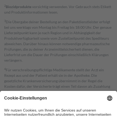
2
Biozidprodukte
vorsichtig verwenden. Vor Gebrauch stets Etikett
und Produktinformationen lesen.
3
Die Übergabe deiner Bestellung an den Paketdienstleister erfolgt
bei uns werktags von Montag bis Freitag bis 18:00 Uhr. Der genaue
Lieferzeitpunkt kann je nach Region und in Abhängigkeit der
Produktverfügbarkeit sowie vom Zustellzeitpunkt des Spediteurs
abweichen. Darüber hinaus können notwendige pharmazeutische
Prüfungen, die zu deiner Arzneimittelsicherheit dienen, die
Lieferfrist um die Dauer der Prüfungen einschließlich Klärungen
verlängern.
4
Für verschreibungspflichtige Medikamente stellt der Arzt ein
Rezept aus und der Patient erhält sie in der Apotheke. Die
gesetzliche Krankenversicherung übernimmt in der Regel die
Kosten dafür, der Versicherte trägt einen Teil davon als Zuzahlung
mit.
Grundsätzlich leisten Mitglieder Zuzahlungen in Höhe von zehn
Prozent des Abgabepreises,
mindestens
jedoch
fünf Euro
und
höchstens zehn Euro.
Es sind jedoch nie mehr als die tatsächlichen
Kosten der Leistung zu entrichten.