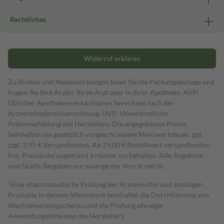
Rechtliches
Widerruf erklären
Zu Risiken und Nebenwirkungen lesen Sie die Packungsbeilage und
fragen Sie Ihre Ärztin, Ihren Arzt oder in Ihrer Apotheke. AVP:
Üblicher Apothekenverkaufspreis berechnet nach der
Arzneimittelpreisverordnung. UVP: Unverbindliche
Preisempfehlung des Herstellers. Die angegebenen Preise
beinhalten die gesetzlich vorgeschriebene Mehrwertsteuer, ggf.
zzgl. 3,95 € Versandkosten. Ab 29,00 € Bestell­wert versand­kosten­
frei. Preisänderungen und Irrtümer vorbehalten. Alle Angebote
und Gratis-Beigaben nur solange der Vorrat reicht.
1
Eine pharmazeutische Prüfung der Arzneimittel und sonstigen
Produkte in deinem Warenkorb beinhaltet die Durchführung von
Wechselwirkungschecks und die Prüfung etwaiger
Anwendungshinweise des Herstellers.