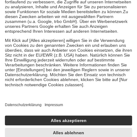
Diese Regeln gelten grundsätzlich auch für Online-Apotheken.
Bei Heilmitteln und häuslicher Krankenpflege beträgt die
Zuzahlung zehn Prozent der Kosten sowie zehn Euro je
Verordnung.
Um das Engagement der Versicherten für ihre eigene Gesundheit zu
stärken und die besondere Stellung der Familie zu unterstützen,
fallen
keine Zuzahlungen
an bei:
• Kindern und Jugendlichen bis zum vollendeten 18. Lebensjahr
mit Ausnahme der Fahrkosten
• Untersuchungen zur Vorsorge und Früherkennung, die von der
GKV getragen werden
• empfohlenen Schutzimpfungen
• Harn- und Blutteststreifen
Wir nutzen Trusted Shops als unabhängigen Dienstleister für die
Einholung von Bewertungen. Trusted Shops hat Maßnahmen
getroffen, um sicherzustellen, dass es sich um echte Bewertungen
handelt. Mehr Informationen findest du hier:
https://help.etrusted.com/hc/de/articles/4419944605341
Einige Bilder und Inhalte wurden unter Zuhilfenahme künstlicher
Intelligenz erstellt.