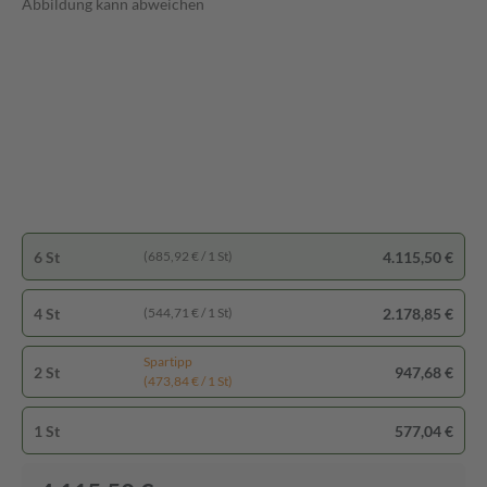
Abbildung kann abweichen
6 St
4.115,50 €
(685,92 € / 1 St)
4 St
2.178,85 €
(544,71 € / 1 St)
Spartipp
2 St
947,68 €
(473,84 € / 1 St)
1 St
577,04 €