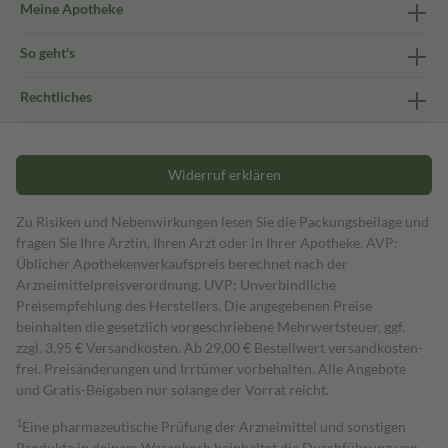
Meine Apotheke
So geht's
Rechtliches
Widerruf erklären
Zu Risiken und Nebenwirkungen lesen Sie die Packungsbeilage und
fragen Sie Ihre Ärztin, Ihren Arzt oder in Ihrer Apotheke. AVP:
Üblicher Apothekenverkaufspreis berechnet nach der
Arzneimittelpreisverordnung. UVP: Unverbindliche
Preisempfehlung des Herstellers. Die angegebenen Preise
beinhalten die gesetzlich vorgeschriebene Mehrwertsteuer, ggf.
zzgl. 3,95 € Versandkosten. Ab 29,00 € Bestell­wert versand­kosten­
frei. Preisänderungen und Irrtümer vorbehalten. Alle Angebote
und Gratis-Beigaben nur solange der Vorrat reicht.
1
Eine pharmazeutische Prüfung der Arzneimittel und sonstigen
Produkte in deinem Warenkorb beinhaltet die Durchführung von