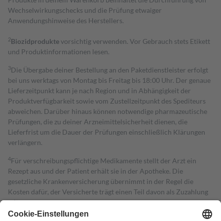
Wechselwirkungschecks und die Prüfung etwaiger
Anwendungshinweise des Herstellers.
2
Biozidprodukte
vorsichtig verwenden. Vor Gebrauch stets Etikett
und Produktinformationen lesen.
3
Die Übergabe deiner Bestellung an den Paketdienstleister erfolgt
bei uns werktags von Montag bis Freitag bis 18:00 Uhr. Der genaue
Lieferzeitpunkt kann je nach Region und in Abhängigkeit der
Produktverfügbarkeit sowie vom Zustellzeitpunkt des Spediteurs
abweichen. Darüber hinaus können notwendige pharmazeutische
Prüfungen, die zu deiner Arzneimittelsicherheit dienen, die
Lieferfrist um die Dauer der Prüfungen einschließlich Klärungen
verlängern.
4
Für verschreibungspflichtige Medikamente stellt der Arzt ein
Rezept aus und der Patient erhält sie in der Apotheke. Die
gesetzliche Krankenversicherung übernimmt in der Regel die
Kosten dafür, der Versicherte trägt einen Teil davon als Zuzahlung
mit.
Grundsätzlich leisten Mitglieder Zuzahlungen in Höhe von zehn