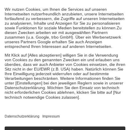
Prozent des Abgabepreises,
mindestens
jedoch
fünf Euro
und
höchstens zehn Euro.
Es sind jedoch nie mehr als die tatsächlichen
Kosten der Leistung zu entrichten.
Diese Regeln gelten grundsätzlich auch für Online-Apotheken.
Bei Heilmitteln und häuslicher Krankenpflege beträgt die
Zuzahlung zehn Prozent der Kosten sowie zehn Euro je
Verordnung.
Um das Engagement der Versicherten für ihre eigene Gesundheit zu
stärken und die besondere Stellung der Familie zu unterstützen,
fallen
keine Zuzahlungen
an bei:
• Kindern und Jugendlichen bis zum vollendeten 18. Lebensjahr
mit Ausnahme der Fahrkosten
• Untersuchungen zur Vorsorge und Früherkennung, die von der
GKV getragen werden
• empfohlenen Schutzimpfungen
• Harn- und Blutteststreifen
Wir nutzen Trusted Shops als unabhängigen Dienstleister für die
Einholung von Bewertungen. Trusted Shops hat Maßnahmen
getroffen, um sicherzustellen, dass es sich um echte Bewertungen
handelt. Mehr Informationen findest du hier:
https://help.etrusted.com/hc/de/articles/4419944605341