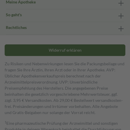
Meine Apotheke
So geht's
Rechtliches
Widerruf erklären
Zu Risiken und Nebenwirkungen lesen Sie die Packungsbeilage und
fragen Sie Ihre Ärztin, Ihren Arzt oder in Ihrer Apotheke. AVP:
Üblicher Apothekenverkaufspreis berechnet nach der
Arzneimittelpreisverordnung. UVP: Unverbindliche
Preisempfehlung des Herstellers. Die angegebenen Preise
beinhalten die gesetzlich vorgeschriebene Mehrwertsteuer, ggf.
zzgl. 3,95 € Versandkosten. Ab 29,00 € Bestell­wert versand­kosten­
frei. Preisänderungen und Irrtümer vorbehalten. Alle Angebote
und Gratis-Beigaben nur solange der Vorrat reicht.
1
Eine pharmazeutische Prüfung der Arzneimittel und sonstigen
Produkte in deinem Warenkorb beinhaltet die Durchführung von