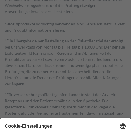
Wechselwirkungschecks und die Prüfung etwaiger
Anwendungshinweise des Herstellers.
2
Biozidprodukte
vorsichtig verwenden. Vor Gebrauch stets Etikett
und Produktinformationen lesen.
3
Die Übergabe deiner Bestellung an den Paketdienstleister erfolgt
bei uns werktags von Montag bis Freitag bis 18:00 Uhr. Der genaue
Lieferzeitpunkt kann je nach Region und in Abhängigkeit der
Produktverfügbarkeit sowie vom Zustellzeitpunkt des Spediteurs
abweichen. Darüber hinaus können notwendige pharmazeutische
Prüfungen, die zu deiner Arzneimittelsicherheit dienen, die
Lieferfrist um die Dauer der Prüfungen einschließlich Klärungen
verlängern.
4
Für verschreibungspflichtige Medikamente stellt der Arzt ein
Rezept aus und der Patient erhält sie in der Apotheke. Die
gesetzliche Krankenversicherung übernimmt in der Regel die
Kosten dafür, der Versicherte trägt einen Teil davon als Zuzahlung
mit.
Grundsätzlich leisten Mitglieder Zuzahlungen in Höhe von zehn