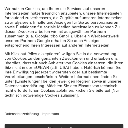
Prozent des Abgabepreises,
mindestens
jedoch
fünf Euro
und
höchstens zehn Euro.
Es sind jedoch nie mehr als die tatsächlichen
Kosten der Leistung zu entrichten.
Diese Regeln gelten grundsätzlich auch für Online-Apotheken.
Bei Heilmitteln und häuslicher Krankenpflege beträgt die
Zuzahlung zehn Prozent der Kosten sowie zehn Euro je
Verordnung.
Um das Engagement der Versicherten für ihre eigene Gesundheit zu
stärken und die besondere Stellung der Familie zu unterstützen,
fallen
keine Zuzahlungen
an bei:
• Kindern und Jugendlichen bis zum vollendeten 18. Lebensjahr
mit Ausnahme der Fahrkosten
• Untersuchungen zur Vorsorge und Früherkennung, die von der
GKV getragen werden
• empfohlenen Schutzimpfungen
• Harn- und Blutteststreifen
Wir nutzen Trusted Shops als unabhängigen Dienstleister für die
Einholung von Bewertungen. Trusted Shops hat Maßnahmen
getroffen, um sicherzustellen, dass es sich um echte Bewertungen
handelt. Mehr Informationen findest du hier:
https://help.etrusted.com/hc/de/articles/4419944605341