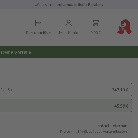
persönliche
pharmazeutische Beratung
Rezept einlösen
Mein Konto
0,00 €
Deine Vorteile
347,13 €
€ / 1 St)
45,59 €
sofort lieferbar
Preise inkl. MwSt. ggf. zzgl. Versandkosten