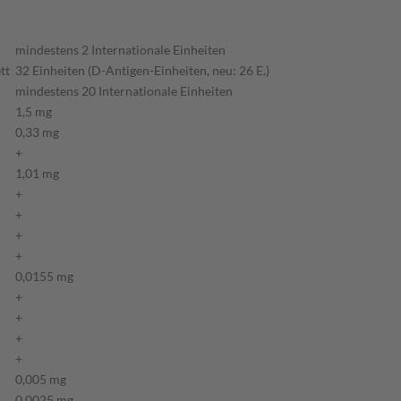
mindestens 2 Internationale Einheiten
tt
32 Einheiten (D-Antigen-Einheiten, neu: 26 E.)
mindestens 20 Internationale Einheiten
1,5 mg
0,33 mg
+
1,01 mg
+
+
+
+
0,0155 mg
+
+
+
+
0,005 mg
0,0025 mg