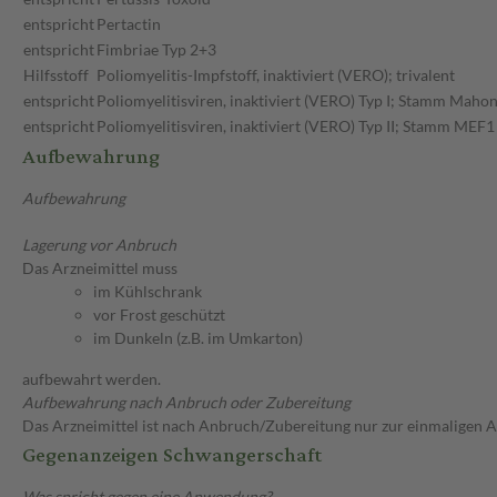
entspricht
Pertactin
entspricht
Fimbriae Typ 2+3
Hilfsstoff
Poliomyelitis-Impfstoff, inaktiviert (VERO); trivalent
entspricht
Poliomyelitisviren, inaktiviert (VERO) Typ I; Stamm Maho
entspricht
Poliomyelitisviren, inaktiviert (VERO) Typ II; Stamm MEF1
Aufbewahrung
Aufbewahrung
Lagerung vor Anbruch
Das Arzneimittel muss
im Kühlschrank
vor Frost geschützt
im Dunkeln (z.B. im Umkarton)
aufbewahrt werden.
Aufbewahrung nach Anbruch oder Zubereitung
Das Arzneimittel ist nach Anbruch/Zubereitung nur zur einmaligen
Gegenanzeigen Schwangerschaft
Was spricht gegen eine Anwendung?