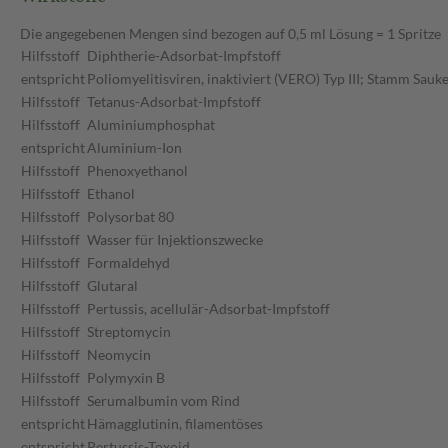
Die angegebenen Mengen sind bezogen auf 0,5 ml Lösung = 1 Spritze
Hilfsstoff
Diphtherie-Adsorbat-Impfstoff
entspricht
Poliomyelitisviren, inaktiviert (VERO) Typ III; Stamm Sauke
Hilfsstoff
Tetanus-Adsorbat-Impfstoff
Hilfsstoff
Aluminiumphosphat
entspricht
Aluminium-Ion
Hilfsstoff
Phenoxyethanol
Hilfsstoff
Ethanol
Hilfsstoff
Polysorbat 80
Hilfsstoff
Wasser für Injektionszwecke
Hilfsstoff
Formaldehyd
Hilfsstoff
Glutaral
Hilfsstoff
Pertussis, acellulär-Adsorbat-Impfstoff
Hilfsstoff
Streptomycin
Hilfsstoff
Neomycin
Hilfsstoff
Polymyxin B
Hilfsstoff
Serumalbumin vom Rind
entspricht
Hämagglutinin, filamentöses
entspricht
Pertussis-Toxoid