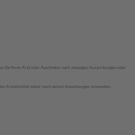
ragen Sie Ihren Arzt oder Apotheker nach etwaigen Auswirkungen oder
e das Arzneimittel daher nach seinen Anweisungen anwenden.