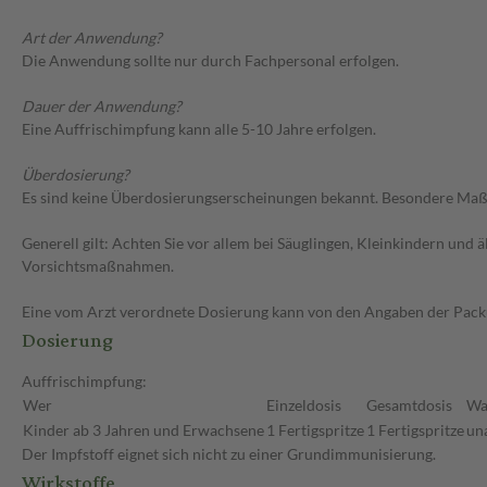
Art der Anwendung?
Die Anwendung sollte nur durch Fachpersonal erfolgen.
Dauer der Anwendung?
Eine Auffrischimpfung kann alle 5-10 Jahre erfolgen.
Überdosierung?
Es sind keine Überdosierungserscheinungen bekannt. Besondere Maßn
Generell gilt: Achten Sie vor allem bei Säuglingen, Kleinkindern un
Vorsichtsmaßnahmen.
Eine vom Arzt verordnete Dosierung kann von den Angaben der Packun
Dosierung
Auffrischimpfung:
Wer
Einzeldosis
Gesamtdosis
Wa
Kinder ab 3 Jahren und Erwachsene
1 Fertigspritze
1 Fertigspritze
un
Der Impfstoff eignet sich nicht zu einer Grundimmunisierung.
Wirkstoffe