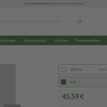
versandkostenfrei
ab 29 € und für E-Rezepte
letzungen
Sonnenschutz
Marken
Themenwelten
10X1 St
(34,71 
1 St
45,59 €