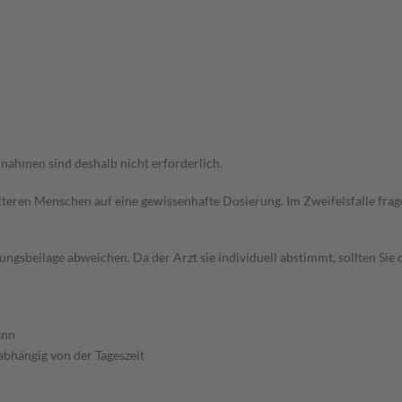
ahmen sind deshalb nicht erforderlich.
d älteren Menschen auf eine gewissenhafte Dosierung. Im Zweifelsfalle f
gsbeilage abweichen. Da der Arzt sie individuell abstimmt, sollten Si
nn
abhängig von der Tageszeit