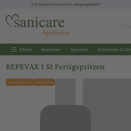
3
E-Rezept:
Heute bestellt,
morgen geliefert
Menü
Bestseller
Sparsets
Schmerzen & Ver
REPEVAX 1 St Fertigspritzen
Rezeptpflichtig
Kühlpflichtig