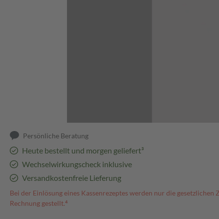
Abbildung kann abweichen
Persönliche Beratung
Heute bestellt und morgen geliefert³
Wechselwirkungscheck inklusive
Versandkostenfreie Lieferung
Bei der Einlösung eines Kassenrezeptes werden nur die gesetzlichen 
Rechnung gestellt.⁴