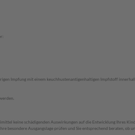
r:
rigen Impfung mit einem keuchhustenantigenhaltigen Impfstoff innerhalb
 werden.
imittel keine schädigenden Auswirkungen auf die Entwicklung Ihres Kind
rd Ihre besondere Ausgangslage prüfen und Sie entsprechend beraten, ob u