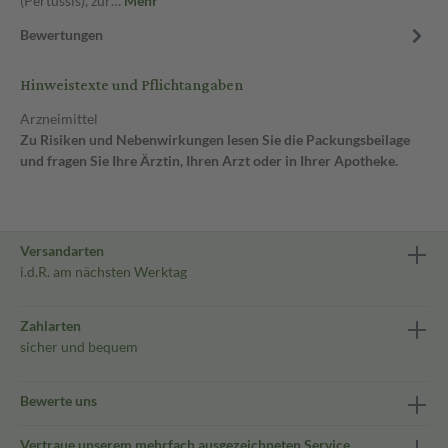
(Pertussis), zur…
Mehr
Bewertungen
Hinweistexte und Pflichtangaben
Arzneimittel
Zu Risiken und Nebenwirkungen lesen Sie die Packungsbeilage
und fragen Sie Ihre Ärztin, Ihren Arzt oder in Ihrer Apotheke.
Versandarten
i.d.R. am nächsten Werktag
Zahlarten
sicher und bequem
Bewerte uns
Vertraue unserem mehrfach ausgezeichneten Service