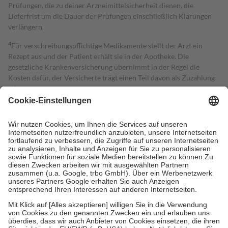
Prüfungen, die zu deiner Arzneimittelsicherheit dienen, die
Lieferfrist um die Dauer der Prüfungen einschließlich Klärungen
verlängern.
4
Für verschreibungspflichtige Medikamente stellt der Arzt ein
Rezept aus und der Patient erhält sie in der Apotheke. Die
gesetzliche Krankenversicherung übernimmt in der Regel die
Kosten dafür, der Versicherte trägt einen Teil davon als Zuzahlung
mit.
Grundsätzlich leisten Mitglieder Zuzahlungen in Höhe von zehn
Prozent des Abgabepreises,
mindestens
jedoch
fünf Euro
und
höchstens zehn Euro.
Es sind jedoch nie mehr als die tatsächlichen
Kosten der Leistung zu entrichten.
Diese Regeln gelten grundsätzlich auch für Online-Apotheken.
Bei Heilmitteln und häuslicher Krankenpflege beträgt die
Zuzahlung zehn Prozent der Kosten sowie zehn Euro je
Verordnung.
Um das Engagement der Versicherten für ihre eigene Gesundheit zu
stärken und die besondere Stellung der Familie zu unterstützen,
fallen
keine Zuzahlungen
an bei:
• Kindern und Jugendlichen bis zum vollendeten 18. Lebensjahr
mit Ausnahme der Fahrkosten