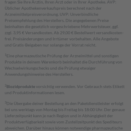
fragen Sie Ihre Ärztin, Ihren Arzt oder in Ihrer Apotheke. AVP:
Üblicher Apothekenverkaufspreis berechnet nach der
Arzneimittelpreisverordnung. UVP: Unverbindliche
Preisempfehlung des Herstellers. Die angegebenen Preise
beinhalten die gesetzlich vorgeschriebene Mehrwertsteuer, ggf.
zzgl. 3,95 € Versandkosten. Ab 29,00 € Bestell­wert versand­kosten­
frei. Preisänderungen und Irrtümer vorbehalten. Alle Angebote
und Gratis-Beigaben nur solange der Vorrat reicht.
1
Eine pharmazeutische Prüfung der Arzneimittel und sonstigen
Produkte in deinem Warenkorb beinhaltet die Durchführung von
Wechselwirkungschecks und die Prüfung etwaiger
Anwendungshinweise des Herstellers.
2
Biozidprodukte
vorsichtig verwenden. Vor Gebrauch stets Etikett
und Produktinformationen lesen.
3
Die Übergabe deiner Bestellung an den Paketdienstleister erfolgt
bei uns werktags von Montag bis Freitag bis 18:00 Uhr. Der genaue
Lieferzeitpunkt kann je nach Region und in Abhängigkeit der
Produktverfügbarkeit sowie vom Zustellzeitpunkt des Spediteurs
abweichen. Darüber hinaus können notwendige pharmazeutische