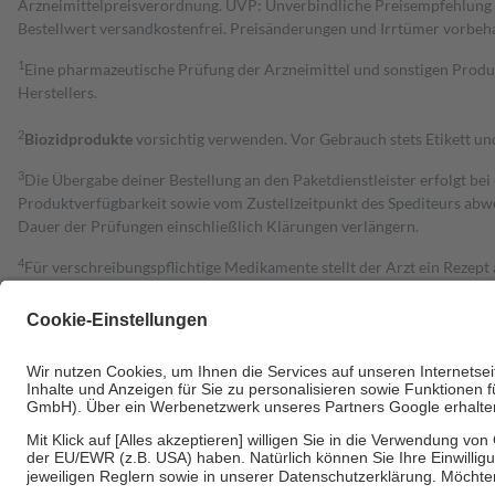
Arzneimittelpreisverordnung. UVP: Unverbindliche Preisempfehlung de
Bestell­wert versand­kosten­frei. Preisänderungen und Irrtümer vorbeh
1
Eine pharmazeutische Prüfung der Arzneimittel und sonstigen Pro
Herstellers.
2
Biozidprodukte
vorsichtig verwenden. Vor Gebrauch stets Etikett u
3
Die Übergabe deiner Bestellung an den Paketdienstleister erfolgt bei
Produktverfügbarkeit sowie vom Zustellzeitpunkt des Spediteurs abwe
Dauer der Prüfungen einschließlich Klärungen verlängern.
4
Für verschreibungspflichtige Medikamente stellt der Arzt ein Rezept 
trägt einen Teil davon als Zuzahlung mit.
Grundsätzlich leisten Mitglieder Zuzahlungen in Höhe von zehn Proz
zu entrichten.
Diese Regeln gelten grundsätzlich auch für Online-Apotheken.
Bei Heilmitteln und häuslicher Krankenpflege beträgt die Zuzahlung 
Um das Engagement der Versicherten für ihre eigene Gesundheit zu stä
• Kindern und Jugendlichen bis zum vollendeten 18. Lebensjahr mit
• Untersuchungen zur Vorsorge und Früherkennung, die von der GKV
• empfohlenen Schutzimpfungen