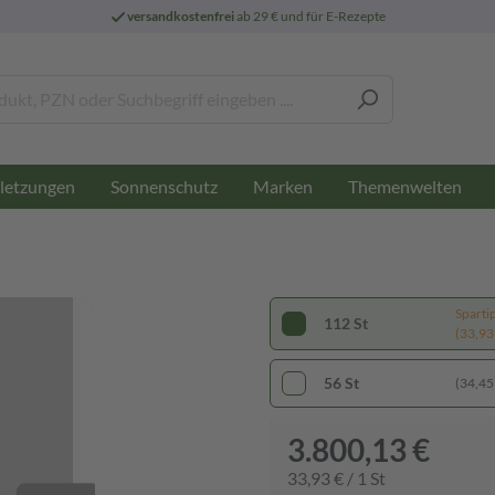
versandkostenfrei
ab 29 € und für E-Rezepte
letzungen
Sonnenschutz
Marken
Themenwelten
Sparti
112 St
(33,93 
56 St
(34,45 
3.800,13 €
33,93 € / 1 St