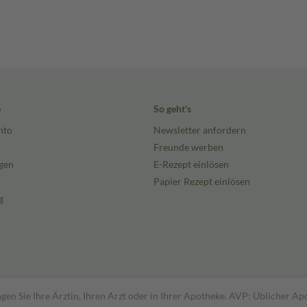
e
So geht's
nto
Newsletter anfordern
Freunde werben
gen
E-Rezept einlösen
Papier Rezept einlösen
g
gen Sie Ihre Ärztin, Ihren Arzt oder in Ihrer Apotheke. AVP: Üblicher A