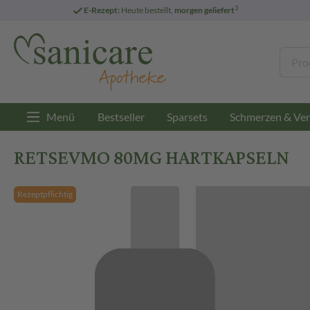
3
E-Rezept:
Heute bestellt,
morgen geliefert
Menü
Bestseller
Sparsets
Schmerzen & Ver
RETSEVMO 80MG HARTKAPSELN
Rezeptpflichtig