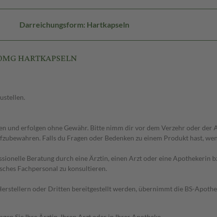
Darreichungsform: Hartkapseln
 80MG HARTKAPSELN
ustellen.
 und erfolgen ohne Gewähr. Bitte nimm dir vor dem Verzehr oder der An
fzubewahren. Falls du Fragen oder Bedenken zu einem Produkt hast, wende
essionelle Beratung durch eine Ärztin, einen Arzt oder eine Apothekerin
sches Fachpersonal zu konsultieren.
n Herstellern oder Dritten bereitgestellt werden, übernimmt die BS-Apot
en Sie Ihre Ärztin, Ihren Arzt oder in Ihrer Apotheke.