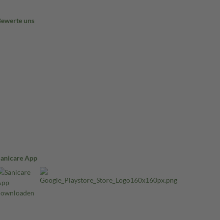
Bewerte uns
Sanicare App