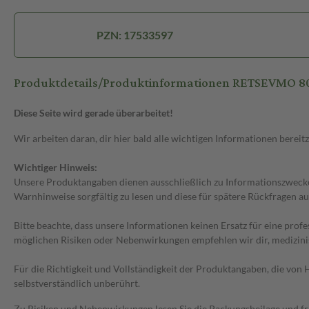
PZN: 17533597
Produktdetails/Produktinformationen RETSEVMO
Diese Seite wird gerade überarbeitet!
Wir arbeiten daran, dir hier bald alle wichtigen Informationen bereitz
Wichtiger Hinweis:
Unsere Produktangaben dienen ausschließlich zu Informationszwecken
Warnhinweise sorgfältig zu lesen und diese für spätere Rückfragen au
Bitte beachte, dass unsere Informationen keinen Ersatz für eine prof
möglichen Risiken oder Nebenwirkungen empfehlen wir dir, medizini
Für die Richtigkeit und Vollständigkeit der Produktangaben, die vo
selbstverständlich unberührt.
Zu Risiken und Nebenwirkungen lesen Sie die Packungsbeilage und frag