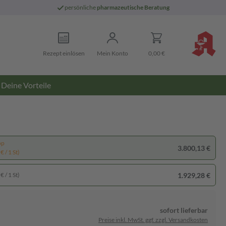
persönliche
pharmazeutische Beratung
Rezept einlösen
Mein Konto
0,00 €
Deine Vorteile
pp
3.800,13 €
€ / 1 St)
1.929,28 €
€ / 1 St)
sofort lieferbar
Preise inkl. MwSt. ggf. zzgl. Versandkosten