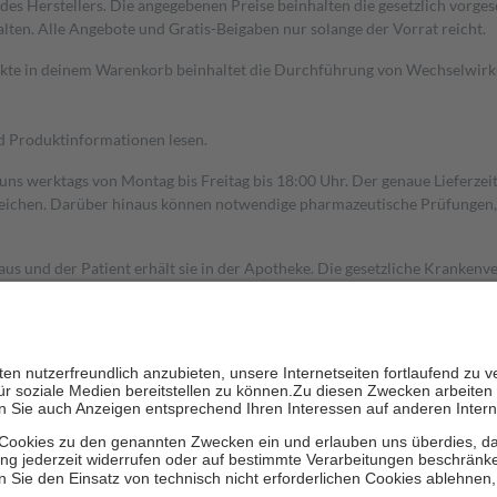
s Herstellers. Die angegebenen Preise beinhalten die gesetzlich vorgesc
alten. Alle Angebote und Gratis-Beigaben nur solange der Vorrat reicht.
dukte in deinem Warenkorb beinhaltet die Durchführung von Wechselwir
nd Produktinformationen lesen.
 uns werktags von Montag bis Freitag bis 18:00 Uhr. Der genaue Lieferze
ichen. Darüber hinaus können notwendige pharmazeutische Prüfungen, die
aus und der Patient erhält sie in der Apotheke. Die gesetzliche Krankenv
ent des Abgabepreises,
mindestens
jedoch
fünf Euro
und
höchstens zehn 
zehn Prozent der Kosten sowie zehn Euro je Verordnung.
rken und die besondere Stellung der Familie zu unterstützen, fallen
kein
 Ausnahme der Fahrkosten
 getragen werden