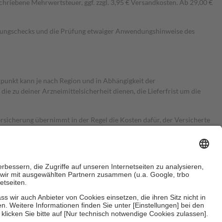
hriebene Mehrwertsteuer, ggf. zzgl. 3,95 € Versandkosten. Ab 29,00 €
kungschecks und die Prüfung etwaiger Anwendungshinweise des
itpunkt kann je nach Region und in Abhängigkeit der
 zu deiner Arzneimittelsicherheit dienen, die Lieferfrist um die
ersicherung übernimmt in der Regel die Kosten dafür, der Versicherte
Euro.
Es sind jedoch nie mehr als die tatsächlichen Kosten der Leistung
e Zuzahlungen
an bei: