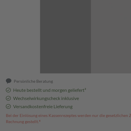
Abbildung kann abweichen
Persönliche Beratung
Heute bestellt und morgen geliefert³
Wechselwirkungscheck inklusive
Versandkostenfreie Lieferung
Bei der Einlösung eines Kassenrezeptes werden nur die gesetzlichen 
Rechnung gestellt.⁴