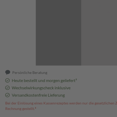
Abbildung kann abweichen
Persönliche Beratung
Heute bestellt und morgen geliefert³
Wechselwirkungscheck inklusive
Versandkostenfreie Lieferung
Bei der Einlösung eines Kassenrezeptes werden nur die gesetzlichen 
Rechnung gestellt.⁴