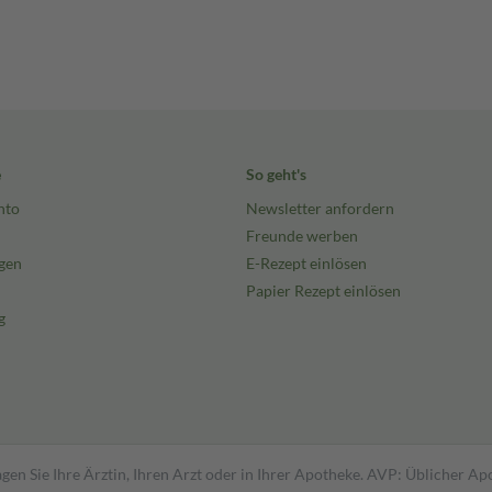
e
So geht's
nto
Newsletter anfordern
Freunde werben
gen
E-Rezept einlösen
Papier Rezept einlösen
g
gen Sie Ihre Ärztin, Ihren Arzt oder in Ihrer Apotheke. AVP: Üblicher A