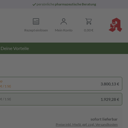
persönliche
pharmazeutische Beratung
Rezept einlösen
Mein Konto
0,00 €
Deine Vorteile
pp
3.800,13 €
€ / 1 St)
1.929,28 €
€ / 1 St)
sofort lieferbar
Preise inkl. MwSt. ggf. zzgl. Versandkosten