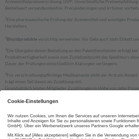
Arzneimittelpreisverordnung. UVP: Unverbindliche Preisempfehlung de
Bestell­wert versand­kosten­frei. Preisänderungen und Irrtümer vorbeh
1
Eine pharmazeutische Prüfung der Arzneimittel und sonstigen Pro
Herstellers.
2
Biozidprodukte
vorsichtig verwenden. Vor Gebrauch stets Etikett u
3
Die Übergabe deiner Bestellung an den Paketdienstleister erfolgt bei
Produktverfügbarkeit sowie vom Zustellzeitpunkt des Spediteurs abwe
Dauer der Prüfungen einschließlich Klärungen verlängern.
4
Für verschreibungspflichtige Medikamente stellt der Arzt ein Rezept 
trägt einen Teil davon als Zuzahlung mit.
Grundsätzlich leisten Mitglieder Zuzahlungen in Höhe von zehn Proz
zu entrichten.
Diese Regeln gelten grundsätzlich auch für Online-Apotheken.
Bei Heilmitteln und häuslicher Krankenpflege beträgt die Zuzahlung 
Um das Engagement der Versicherten für ihre eigene Gesundheit zu stä
• Kindern und Jugendlichen bis zum vollendeten 18. Lebensjahr mit
• Untersuchungen zur Vorsorge und Früherkennung, die von der GKV
• empfohlenen Schutzimpfungen