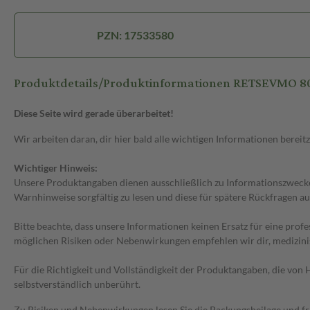
PZN: 17533580
Produktdetails/Produktinformationen RETSEVMO
Diese Seite wird gerade überarbeitet!
Wir arbeiten daran, dir hier bald alle wichtigen Informationen bereitz
Wichtiger Hinweis:
Unsere Produktangaben dienen ausschließlich zu Informationszwecken
Warnhinweise sorgfältig zu lesen und diese für spätere Rückfragen au
Bitte beachte, dass unsere Informationen keinen Ersatz für eine prof
möglichen Risiken oder Nebenwirkungen empfehlen wir dir, medizini
Für die Richtigkeit und Vollständigkeit der Produktangaben, die vo
selbstverständlich unberührt.
Zu Risiken und Nebenwirkungen lesen Sie die Packungsbeilage und frag