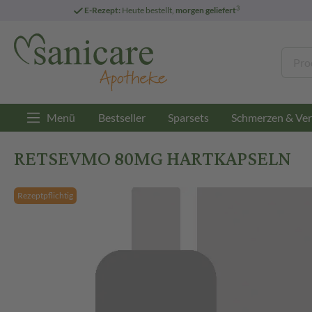
3
E-Rezept:
Heute bestellt,
morgen geliefert
Menü
Bestseller
Sparsets
Schmerzen & Ver
RETSEVMO 80MG HARTKAPSELN
Rezeptpflichtig