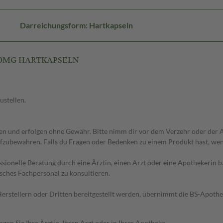
Darreichungsform: Hartkapseln
 80MG HARTKAPSELN
ustellen.
 und erfolgen ohne Gewähr. Bitte nimm dir vor dem Verzehr oder der An
fzubewahren. Falls du Fragen oder Bedenken zu einem Produkt hast, wende
essionelle Beratung durch eine Ärztin, einen Arzt oder eine Apothekerin
sches Fachpersonal zu konsultieren.
n Herstellern oder Dritten bereitgestellt werden, übernimmt die BS-Apot
en Sie Ihre Ärztin, Ihren Arzt oder in Ihrer Apotheke.