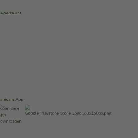
Bewerte uns
Sanicare App