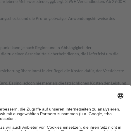
hriebene Mehrwertsteuer, ggf. zzgl. 3,95 € Versandkosten. Ab 29,00 €
kungschecks und die Prüfung etwaiger Anwendungshinweise des
itpunkt kann je nach Region und in Abhängigkeit der
 zu deiner Arzneimittelsicherheit dienen, die Lieferfrist um die
ersicherung übernimmt in der Regel die Kosten dafür, der Versicherte
Euro.
Es sind jedoch nie mehr als die tatsächlichen Kosten der Leistung
e Zuzahlungen
an bei: