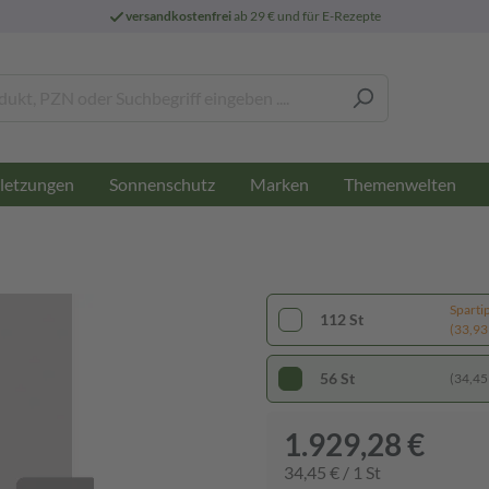
versandkostenfrei
ab 29 € und für E-Rezepte
letzungen
Sonnenschutz
Marken
Themenwelten
Sparti
112 St
(33,93 
56 St
(34,45 
1.929,28 €
34,45 € / 1 St