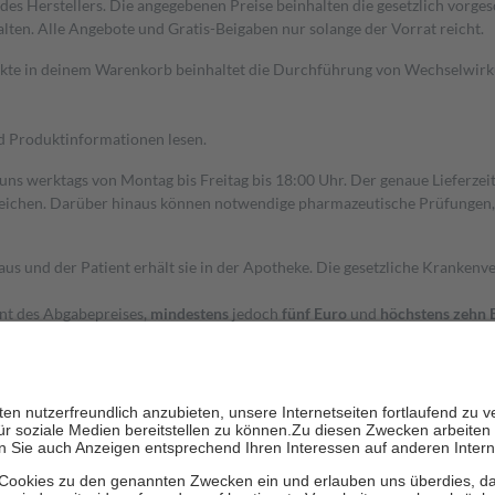
s Herstellers. Die angegebenen Preise beinhalten die gesetzlich vorgesc
alten. Alle Angebote und Gratis-Beigaben nur solange der Vorrat reicht.
dukte in deinem Warenkorb beinhaltet die Durchführung von Wechselwir
nd Produktinformationen lesen.
 uns werktags von Montag bis Freitag bis 18:00 Uhr. Der genaue Lieferze
ichen. Darüber hinaus können notwendige pharmazeutische Prüfungen, die
aus und der Patient erhält sie in der Apotheke. Die gesetzliche Krankenv
ent des Abgabepreises,
mindestens
jedoch
fünf Euro
und
höchstens zehn 
zehn Prozent der Kosten sowie zehn Euro je Verordnung.
rken und die besondere Stellung der Familie zu unterstützen, fallen
kein
 Ausnahme der Fahrkosten
 getragen werden