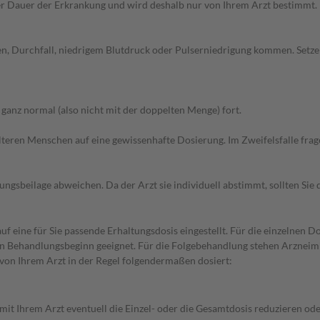
r Dauer der Erkrankung und wird deshalb nur von Ihrem Arzt bestimmt.
en, Durchfall, niedrigem Blutdruck oder Pulserniedrigung kommen. Setz
anz normal (also nicht mit der doppelten Menge) fort.
d älteren Menschen auf eine gewissenhafte Dosierung. Im Zweifelsfalle f
gsbeilage abweichen. Da der Arzt sie individuell abstimmt, sollten Si
f eine für Sie passende Erhaltungsdosis eingestellt. Für die einzelnen D
den Behandlungsbeginn geeignet. Für die Folgebehandlung stehen Arzneim
von Ihrem Arzt in der Regel folgendermaßen dosiert:
mit Ihrem Arzt eventuell die Einzel- oder die Gesamtdosis reduzieren o