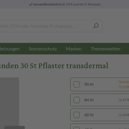
versandkostenfrei
ab 29 € und für E-Rezepte
letzungen
Sonnenschutz
Marken
Themenwelten
den 30 St Pflaster transdermal
Sparti
90 St
(1,53 € 
84 St
(1,57 € 
60 St
(1,62 € 