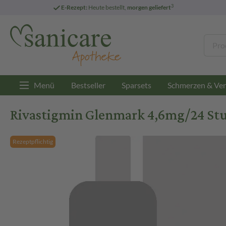
3
E-Rezept:
Heute bestellt,
morgen geliefert
Menü
Bestseller
Sparsets
Schmerzen & Ver
Rivastigmin Glenmark 4,6mg/24 Stun
Rezeptpflichtig