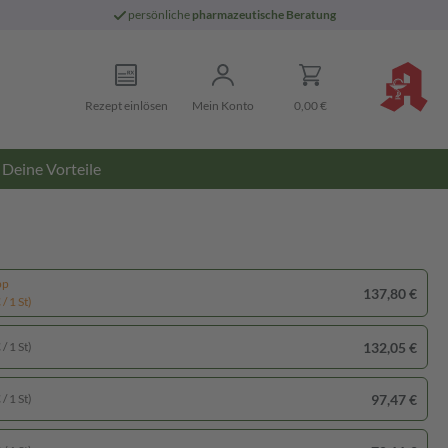
persönliche
pharmazeutische Beratung
Rezept einlösen
Mein Konto
0,00 €
Deine Vorteile
pp
137,80 €
/ 1 St)
132,05 €
/ 1 St)
97,47 €
/ 1 St)