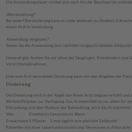
Die Anwendungsdauer richtet sich nach Art der Beschwerde und/ode
Überdosierung?
Bei einer Überdosierung kann es unter anderem zu Übelkeit, Erbrech
einem Arzt in Verbindung.
Anwendung vergessen?
Setzen Sie die Anwendung zum nächsten vorgeschriebenen Zeitpunkt g
Generell gilt: Achten Sie vor allem bei Säuglingen, Kleinkindern un
Vorsichtsmaßnahmen.
Eine vom Arzt verordnete Dosierung kann von den Angaben der Packun
Dosierung
Die Dosierung wird in der Regel von Ihrem Arzt langsam erhöht und au
Wirkstoffstärken zur Verfügung. Das Arzneimittel ist vor allem für 
Erkrankung und dem Stadium der Behandlung, wird das Arzneimittel 
Wer
Einzeldosis
Gesamtdosis
Wann
Erwachsene
1 Pflaster
1-mal täglich
zum gleichen Zeitpunkt
Patienten mit einer Leberfunktionsstörung: Sie müssen in Absprache 