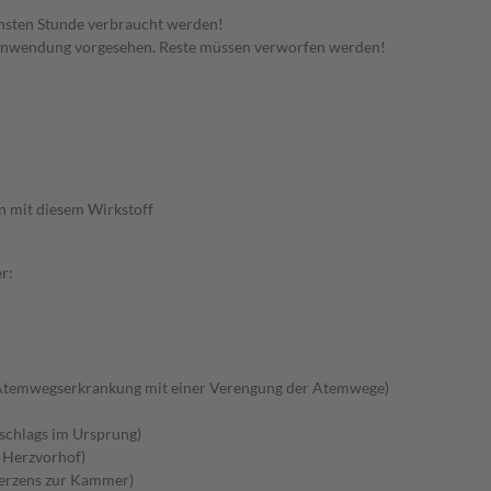
hsten Stunde verbraucht werden!
 Anwendung vorgesehen. Reste müssen verworfen werden!
n mit diesem Wirkstoff
r:
Atemwegserkrankung mit einer Verengung der Atemwege)
schlags im Ursprung)
m Herzvorhof)
Herzens zur Kammer)