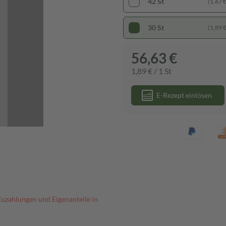
42 St
(1,67 € 
30 St
(1,89 € 
56,63 €
1,89 € / 1 St
E-Rezept einlösen
Zuzahlungen und Eigenanteile in