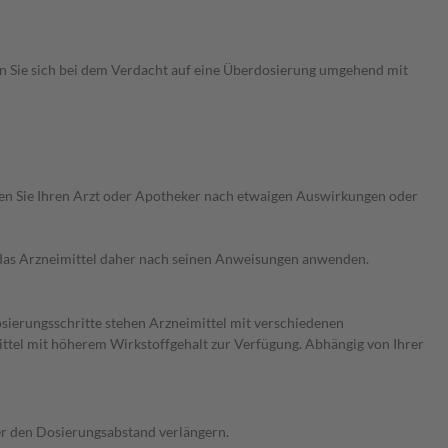
en Sie sich bei dem Verdacht auf eine Überdosierung umgehend mit
ragen Sie Ihren Arzt oder Apotheker nach etwaigen Auswirkungen oder
e das Arzneimittel daher nach seinen Anweisungen anwenden.
osierungsschritte stehen Arzneimittel mit verschiedenen
ittel mit höherem Wirkstoffgehalt zur Verfügung. Abhängig von Ihrer
der den Dosierungsabstand verlängern.