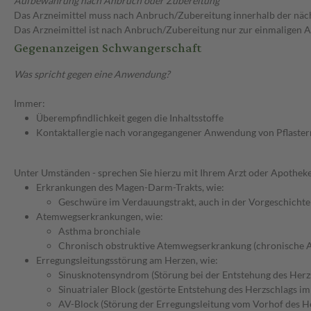
Aufbewahrung nach Anbruch oder Zubereitung
Das Arzneimittel muss nach Anbruch/Zubereitung innerhalb der näc
Das Arzneimittel ist nach Anbruch/Zubereitung nur zur einmaligen
Gegenanzeigen Schwangerschaft
Was spricht gegen eine Anwendung?
Immer:
Überempfindlichkeit gegen die Inhaltsstoffe
Kontaktallergie nach vorangegangener Anwendung von Pflaster
Unter Umständen - sprechen Sie hierzu mit Ihrem Arzt oder Apotheke
Erkrankungen des Magen-Darm-Trakts, wie:
Geschwüre im Verdauungstrakt, auch in der Vorgeschichte
Atemwegserkrankungen, wie:
Asthma bronchiale
Chronisch obstruktive Atemwegserkrankung (chronische 
Erregungsleitungsstörung am Herzen, wie:
Sinusknotensyndrom (Störung bei der Entstehung des Herz
Sinuatrialer Block (gestörte Entstehung des Herzschlags i
AV-Block (Störung der Erregungsleitung vom Vorhof des 