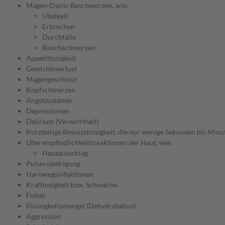
Magen-Darm-Beschwerden, wie:
Übelkeit
Erbrechen
Durchfälle
Bauchschmerzen
Appetitlosigkeit
Gewichtsverlust
Magengeschwür
Kopfschmerzen
Angstzustände
Depressionen
Delirium (Verwirrtheit)
Kurzzeitige Bewusstlosigkeit, die nur wenige Sekunden bis Minu
Überempfindlichkeitsreaktionen der Haut, wie:
Hautausschlag
Pulserniedrigung
Harnwegsinfektionen
Kraftlosigkeit bzw. Schwäche
Fieber
Flüssigkeitsmangel (Dehydratation)
Aggression