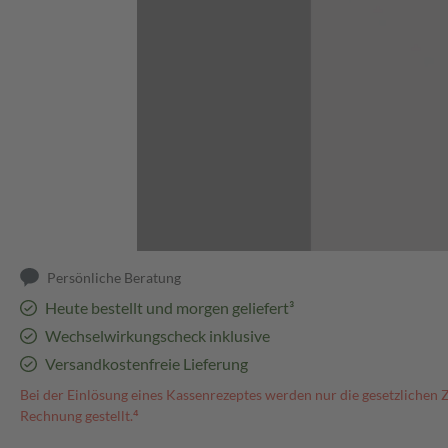
Abbildung kann abweichen
Persönliche Beratung
Heute bestellt und morgen geliefert³
Wechselwirkungscheck inklusive
Versandkostenfreie Lieferung
Bei der Einlösung eines Kassenrezeptes werden nur die gesetzlichen 
Rechnung gestellt.⁴