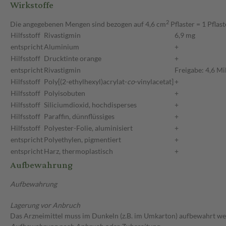
Wirkstoffe
2
Die angegebenen Mengen sind bezogen auf 4,6 cm
Pflaster = 1 Pflast
Hilfsstoff
Rivastigmin
6,9 mg
entspricht
Aluminium
+
Hilfsstoff
Drucktinte orange
+
entspricht
Rivastigmin
Freigabe: 4,6 Mi
Hilfsstoff
Poly[(2-ethylhexyl)acrylat-
co
-vinylacetat]
+
Hilfsstoff
Polyisobuten
+
Hilfsstoff
Siliciumdioxid, hochdisperses
+
Hilfsstoff
Paraffin, dünnflüssiges
+
Hilfsstoff
Polyester-Folie, aluminisiert
+
entspricht
Polyethylen, pigmentiert
+
entspricht
Harz, thermoplastisch
+
Aufbewahrung
Aufbewahrung
Lagerung vor Anbruch
Das Arzneimittel muss im Dunkeln (z.B. im Umkarton) aufbewahrt we