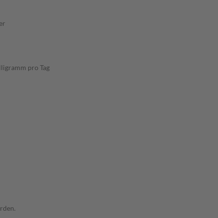
er
lligramm pro Tag
rden.