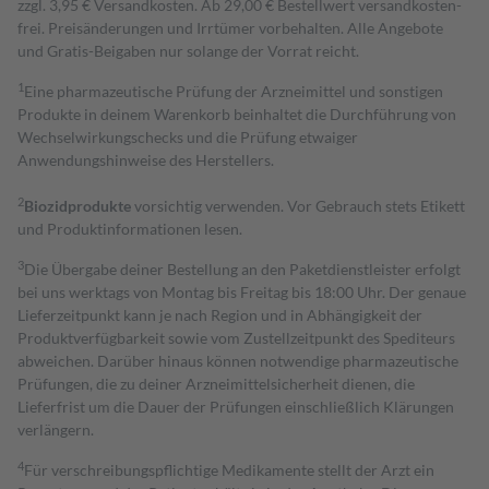
zzgl. 3,95 € Versandkosten. Ab 29,00 € Bestell­wert versand­kosten­
frei. Preisänderungen und Irrtümer vorbehalten. Alle Angebote
und Gratis-Beigaben nur solange der Vorrat reicht.
1
Eine pharmazeutische Prüfung der Arzneimittel und sonstigen
Produkte in deinem Warenkorb beinhaltet die Durchführung von
Wechselwirkungschecks und die Prüfung etwaiger
Anwendungshinweise des Herstellers.
2
Biozidprodukte
vorsichtig verwenden. Vor Gebrauch stets Etikett
und Produktinformationen lesen.
3
Die Übergabe deiner Bestellung an den Paketdienstleister erfolgt
bei uns werktags von Montag bis Freitag bis 18:00 Uhr. Der genaue
Lieferzeitpunkt kann je nach Region und in Abhängigkeit der
Produktverfügbarkeit sowie vom Zustellzeitpunkt des Spediteurs
abweichen. Darüber hinaus können notwendige pharmazeutische
Prüfungen, die zu deiner Arzneimittelsicherheit dienen, die
Lieferfrist um die Dauer der Prüfungen einschließlich Klärungen
verlängern.
4
Für verschreibungspflichtige Medikamente stellt der Arzt ein