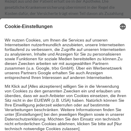
Rezept aus und der Patient erhält sie in der Apotheke. Die
gesetzliche Krankenversicherung übernimmt in der Regel die
Kosten dafür, der Versicherte trägt einen Teil davon als Zuzahlung
mit.
Grundsätzlich leisten Mitglieder Zuzahlungen in Höhe von zehn
Prozent des Abgabepreises,
mindestens
jedoch
fünf Euro
und
höchstens zehn Euro.
Es sind jedoch nie mehr als die tatsächlichen
Kosten der Leistung zu entrichten.
Diese Regeln gelten grundsätzlich auch für Online-Apotheken.
Bei Heilmitteln und häuslicher Krankenpflege beträgt die
Zuzahlung zehn Prozent der Kosten sowie zehn Euro je
Verordnung.
Um das Engagement der Versicherten für ihre eigene Gesundheit zu
stärken und die besondere Stellung der Familie zu unterstützen,
fallen
keine Zuzahlungen
an bei:
• Kindern und Jugendlichen bis zum vollendeten 18. Lebensjahr
mit Ausnahme der Fahrkosten
• Untersuchungen zur Vorsorge und Früherkennung, die von der
GKV getragen werden
• empfohlenen Schutzimpfungen
• Harn- und Blutteststreifen